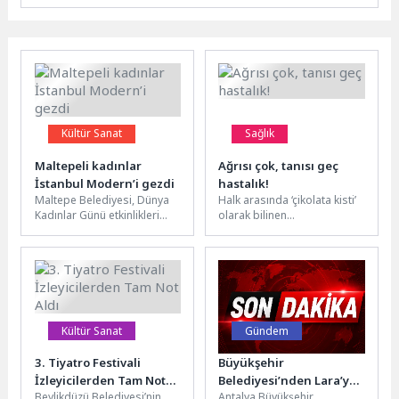
Kültür Sanat
Sağlık
Maltepeli kadınlar
Ağrısı çok, tanısı geç
İstanbul Modern’i gezdi
hastalık!
Maltepe Belediyesi, Dünya
Halk arasında ‘çikolata kisti’
Kadınlar Günü etkinlikleri
olarak bilinen
kapsamında Maltepeli
endometriozis, ülkemizde
kadınları kültür ve sanatla
üreme çağındaki 2 milyonu
buluşturmaya devam
aşkın kadını, bir...
ediyor....
Kültür Sanat
Gündem
3. Tiyatro Festivali
Büyükşehir
İzleyicilerden Tam Not
Belediyesi’nden Lara’ya
Beylikdüzü Belediyesi’nin
Antalya Büyükşehir
Aldı
yeni karavan parkı