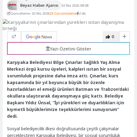
Beyaz Haber Ajansı
02 Nis 2026 08:08
Güncelleme: 02 Nis 2026
29 Görüntüleme
2 dk.
0
Yazı Özetini Göster
Karşıyaka Belediyesi Bilge Çınarlar Sağlıklı Yaş Alma
Merkezi örgü kursu üyeleri, kalpleri ısıtan bir sosyal
sorumluluk projesine daha imza attı. Çınarlar, kurs
kapsamında bir yıl boyunca büyük bir özenle
hazırladıkları el emeği ürünleri Batman ve Trabzon’daki
okullara ulaştırarak dayanışmaya güç kattı. Belediye
Başkanı Yıldız Ünsal, “İyi yürekleri ve duyarlılıkları için
kıymetli büyüklerimize teşekkürlerimi sunuyorum”
dedi.
Sosyal belediyecilik ilkesi doğrultusunda çeşitli çalışmalar
gerçekleştiren Karşıyaka Belediyesi, bir sosyal sorumluluk