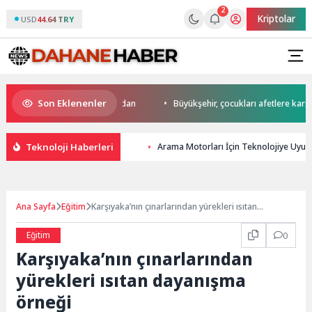
2
Kriptolar
USD
44.64 TRY
Son Eklenenler
’da start Başkan Büyükakın’dan
Büyükşehir, çocukları afetlere karşı bil
Teknoloji Haberleri
Arama Motorları İçin Teknolojiye Uyuml
Ana Sayfa
Eğitim
Karşıyaka’nın çınarlarından yürekleri ısıtan
dayanışma örneği
Eğitim
0
Karşıyaka’nın çınarlarından
yürekleri ısıtan dayanışma
örneği