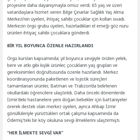
projesine daha dayanışmayla omuz verdi. 65 yaş ve üzeri
vatandaşlara hizmet veren Bilge Çınarlar Sağlıklı Yaş Alma
Merkezi’nin üyeleri, ihtiyaç sahibi çocuklar için kolları sıvadı.
Merkezin örgü grubu üyeleri, hazırladıkları el emeği göz nuru
ürünleri ihtiyaç sahibi çocuklara gönderdi.
BİR YIL BOYUNCA ÖZENLE HAZIRLANDI
Örgü kursları kapsamında; yıl boyunca sevgiyle örülen yelek,
bere ve atkı gibi kışlık ürünler, çocukların yaş grupları ve
gereksinimleri doğrultusunda özenle hazırlandı. Merkez
koordinasyonunda paketlenen ve lojistik süreçleri
tamamlanan ürünler, Batman ve Trabzon’da belirlenen
okullardaki öğrencilere ulaştırıldı. Daha önceki dönemlerde
İzmir’deki hastanelere yeni doğan bebekler için battaniyeler
örerek destek olan merkez üyeleri, ayrıca Ahbap İzmir
gönüllüleriyle yürüttükleri ortak çalışma kapsamında da
Ödemiş’teki bir köy okuluna sevgi ilmeklerini ulaştırmıştı.
“HER İLMEKTE SEVGİ VAR”