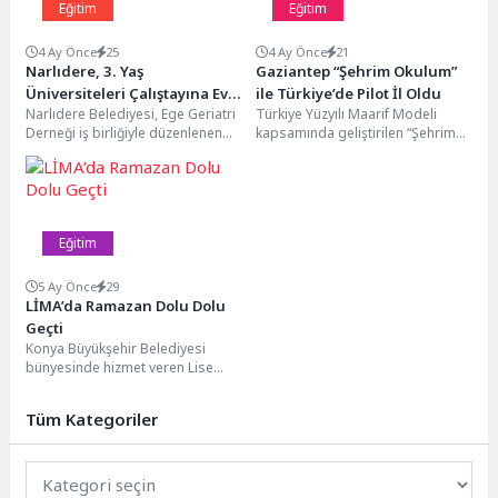
Eğitim
Eğitim
4 Ay Önce
25
4 Ay Önce
21
Narlıdere, 3. Yaş
Gaziantep “Şehrim Okulum”
Üniversiteleri Çalıştayına Ev
ile Türkiye’de Pilot İl Oldu
Narlıdere Belediyesi, Ege Geriatri
Türkiye Yüzyılı Maarif Modeli
Sahipliği Yaptı
Derneği iş birliğiyle düzenlenen
kapsamında geliştirilen “Şehrim
İzmir 3. Yaş Üniversiteleri
Okulum” projesi için Gaziantep
Çalıştayı’na ev sahipliği...
pilot il seçildi. Gaziantep...
Eğitim
5 Ay Önce
29
LİMA’da Ramazan Dolu Dolu
Geçti
Konya Büyükşehir Belediyesi
bünyesinde hizmet veren Lise
Medeniyet Akademileri, Ramazan
ayı boyunca öğrencileri manevi
Tüm Kategoriler
atmosferle...