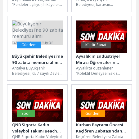
“Perdeler açılıyor, hikâyeler
Belediyesi, karavan
canlanıyor” sloganıyla bu yıl
turizmine yönelik projelerine
üçüncüsünü düzenlediği
bir yenisini daha eklemeye
Tiyatro Festivali sona erdi....
hazırlanıyor. Lara Sahili’nde
yapımı...
Gündem
Kültür Sanat
Büyükşehir Belediyesi’ne
Ayvalık’ın Endüstriyel
90 zabıta memuru alımı
Mirası Öğrencilerin
Antalya Büyükşehir
Ayvalık’ta düzenlenen
başvurular sürüyor
Eskizleriyle Yeniden
Belediyesi, 657 sayılı Devlet
“Kolektif Deneysel Eskiz
Keşfedildi
Memurları Kanunu
Atölyesi”, üniversite
kapsamında istihdam
akademisyenleri, eğitimciler
edilmek üzere açıktan atama
ve lise öğrencilerini bir araya
yoluyla...
getirerek...
Spor
Gündem
QNB Sigorta Kadın
Kurban Bayramı Öncesi
Voleybol Takımı Beach
Keçiören Zabıtasından
QNB Sigorta Kadın Voleybol
Keçiören Belediyesi Zabıta
Volley MasteRS’ta
Sıkı Denetim