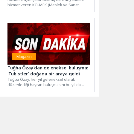
hizmet veren KO-MEK (Meslek ve Sanat
Eğitim Kursları), 12 ilçede verdiği...
Magazin
Tuğba Özay’dan geleneksel buluşma:
‘Tubistler’ doğada bir araya geldi
Tuğba Özay, her yıl geleneksel olarak
düzenlediği hayran buluşmasını bu yıl da
görkemli bir organizasyonla...