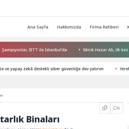
Ana Sayfa
Hakkımızda
Firma Rehberi
onlar, İETT ile İstanbul’da
Minik Hazar Ali, ilk kez “anne”
Ge ve yapay zekâ destekli siber güvenliğe dev yatırım
Yerel
 Binaları
0
arlık Binaları