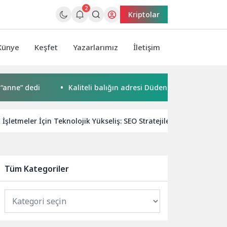
2
Kriptolar
Künye
Keşfet
Yazarlarımız
İletişim
 dedi
Kaliteli balığın adresi Düden Balık Çarşısı
Avr
 İşletmeler İçin Teknolojik Yükseliş: SEO Stratejileri
Türkiy
Tüm Kategoriler