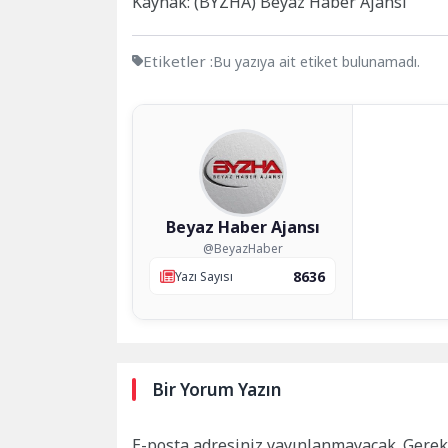
Kaynak: (BYZHA) Beyaz Haber Ajansı
Etiketler :
Bu yazıya ait etiket bulunamadı.
Beyaz Haber Ajansı
@BeyazHaber
8636
Yazı Sayısı
Bir Yorum Yazın
E-posta adresiniz yayınlanmayacak.
Gerek