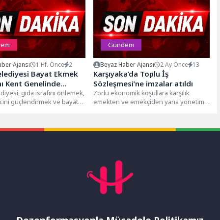
dem
Gündem
ber Ajansı
1 Hf. Önce
2
Beyaz Haber Ajansı
2 Ay Önce
13
elediyesi Bayat Ekmek
Karşıyaka’da Toplu İş
nı Kent Genelinde
Sözleşmesi’ne imzalar atıldı
ştırıyor
diyesi, gıda israfını önlemek,
Zorlu ekonomik koşullara karşılık
ncini güçlendirmek ve bayat
emekten ve emekçiden yana yönetim
n yeniden
anlayışıyla çalışmalarını sürdüren
irilmesini sağlamak
Karşıyaka Belediyesi, Tüm...