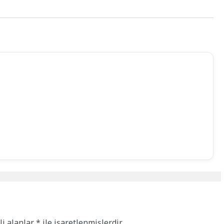
li alanlar
*
ile işaretlenmişlerdir