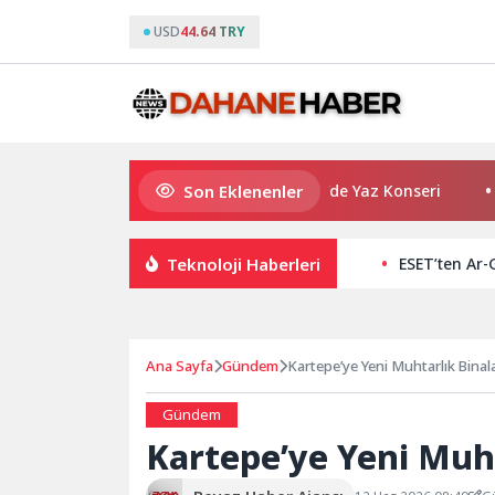
USD
44.64 TRY
Son Eklenenler
Başkan Çerçioğlu’ndan Didim’de Yaz Konseri
Şampiy
Teknoloji Haberleri
ESET’ten Ar-
Ana Sayfa
Gündem
Kartepe’ye Yeni Muhtarlık
Gündem
Kartepe’ye Yeni Muht