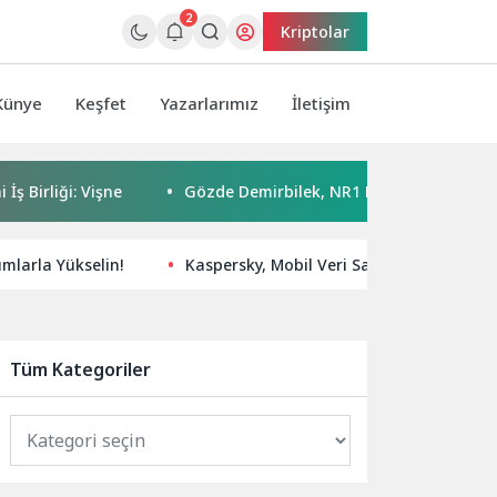
2
Kriptolar
Künye
Keşfet
Yazarlarımız
İletişim
: Vişne
Gözde Demirbilek, NR1 Magazin’de: ‘Son assolist ol
ımlarla Yükselin!
Kaspersky, Mobil Veri Satın Alan Kullanıc
Tüm Kategoriler