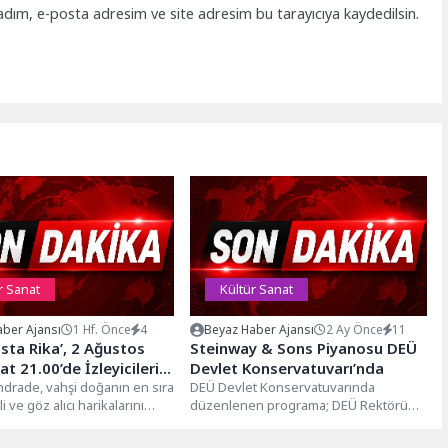
adım, e-posta adresim ve site adresim bu tarayıcıya kaydedilsin.
r Sanat
Kültür Sanat
ber Ajansı
1 Hf. Önce
4
Beyaz Haber Ajansı
2 Ay Önce
11
Rika’, 2 Ağustos
Steinway & Sons Piyanosu DEÜ
t 21.00’de İzleyicileri
Devlet Konservatuvarı’nda
l Geographic WILD
ndrade, vahşi doğanın en sıra
DEÜ Devlet Konservatuvarında
li ve göz alıcı harikalarını
düzenlenen programa; DEÜ Rektörü
ında Büyüleyici Bir
üzere Kosta...
Prof. Dr. Bayram Yılmaz, Arkas Holding
a Çıkarıyor!
Yönetim Kurulu...