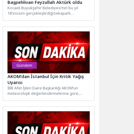
Başpehlivan Feyzullah Aktürk oldu
Kocaeli Büyükşehir Belediyesi’nin bu yıl
18'incisini gerçekleştirdiğiSekapark
Altınkemer Yağlı Güreşleri, büyük bir katılım
ve coşkuyla...
Gündem
AKOM’dan İstanbul İçin Kritik Yağış
Uyarısı
İBB Afet İşleri Daire Başkanlığı AKOM’un
meteorolojik değerlendirmelerine göre,
Balkanlar üzerinden gelen serin ve yağışlı...