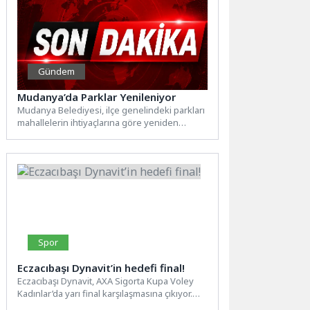
Gündem
Mudanya’da Parklar Yenileniyor
Mudanya Belediyesi, ilçe genelindeki parkları
mahallelerin ihtiyaçlarına göre yeniden
düzenliyor. Bazı parklarda çocuk oyun
alanları...
Spor
Eczacıbaşı Dynavit’in hedefi final!
Eczacıbaşı Dynavit, AXA Sigorta Kupa Voley
Kadınlar’da yarı final karşılaşmasına çıkıyor.
Ankara ev sahipliğinde Fenerbahçe...