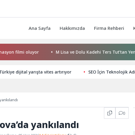
Ana Sayfa
Hakkımızda
Firma Rehberi
mi oluyor
M Lisa ve Dolu Kadehi Ters Tut’tan Yeni İş Birliği
ürkiye dijital yarışta vites artırıyor
SEO İçin Teknolojik Ad
 yankılandı
0
nova’da yankılandı