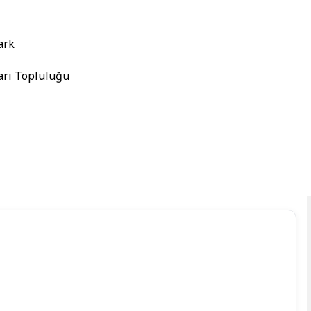
ark
arı Topluluğu