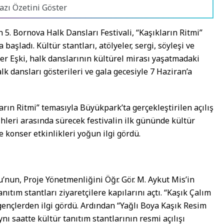
azı Özetini Göster
5. Bornova Halk Dansları Festivali, “Kaşıkların Ritmi”
başladı. Kültür stantları, atölyeler, sergi, söyleşi ve
r Eşki, halk danslarının kültürel mirası yaşatmadaki
alk dansları gösterileri ve gala gecesiyle 7 Haziran’a
ların Ritmi” temasıyla Büyükpark’ta gerçekleştirilen açılış
hleri arasında sürecek festivalin ilk gününde kültür
 ve konser etkinlikleri yoğun ilgi gördü.
nun, Proje Yönetmenliğini Öğr. Gör. M. Aykut Mis’in
anıtım stantları ziyaretçilere kapılarını açtı. “Kaşık Çalım
gençlerden ilgi gördü. Ardından “Yağlı Boya Kaşık Resim
nı saatte kültür tanıtım stantlarının resmi açılışı