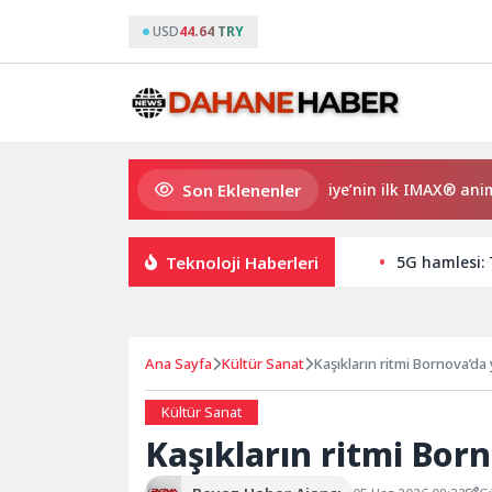
USD
44.64 TRY
Son Eklenenler
Gupi ve Gülmeyen Kral Türkiye’nin ilk IMAX® animasyon fil
Teknoloji Haberleri
5G hamlesi: T
Ana Sayfa
Kültür Sanat
Kaşıkların ritmi Bornova’da
Kültür Sanat
Kaşıkların ritmi Bor