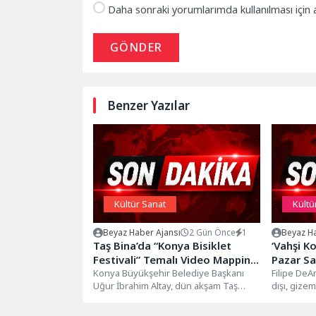
Daha sonraki yorumlarımda kullanılması için 
GÖNDER
Benzer Yazılar
Kültür Sanat
Kültü
Beyaz Haber Ajansı
2 Gün Önce
1
Beyaz Ha
Taş Bina’da “Konya Bisiklet
‘Vahşi Kosta 
Festivali” Temalı Video Mapping
Pazar Saa
ve Drone Gösterisi Yapıldı
Konya Büyükşehir Belediye Başkanı
Nationa
Filipe DeA
Uğur İbrahim Altay, dün akşam Taş
dışı, gizem
Ekranlar
Bina’da düzenlenen Konya Bisiklet
keşfetmek 
Yolculuğ
Festivali...