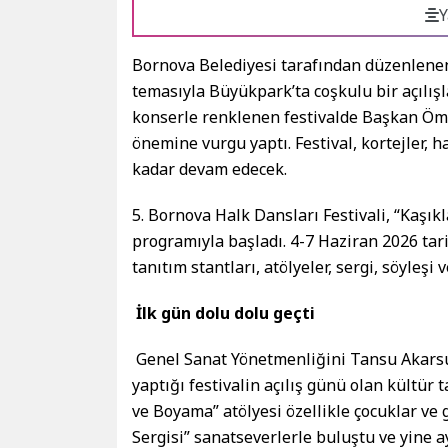
Y
Bornova Belediyesi tarafından düzenlenen 
temasıyla Büyükpark’ta coşkulu bir açılışla 
konserle renklenen festivalde Başkan Öme
önemine vurgu yaptı. Festival, kortejler, h
kadar devam edecek.
5. Bornova Halk Dansları Festivali, “Kaşık
programıyla başladı. 4-7 Haziran 2026 tari
tanıtım stantları, atölyeler, sergi, söyleşi
İlk gün dolu dolu geçti
Genel Sanat Yönetmenliğini Tansu Akarsu’
yaptığı festivalin açılış günü olan kültür t
ve Boyama” atölyesi özellikle çocuklar ve 
Sergisi” sanatseverlerle buluştu ve yine ay