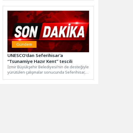
Gündem
UNESCO’dan Seferihisar’a
“Tsunamiye Hazır Kent” tescili
İzmir Büyükşehir Belediyesi’nin de desteğiyle
yürütülen çalışmalar sonucunda Seferihisar,
UNESCO Hükümetlerarası Oşinografi
Komisyonu (UNESCO-IOC) tarafından...