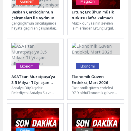
Gündem
Magazin
Başkan Çerçioğlu’nun
Ertunç Ergül’ün müzik
çalışmaları ile Aydın’ın
tutkusu lafta kalmadı
Çerçioğlu’nun öncülüğünde
Müzik dünyasının sevilen
altyapısı her geçen gün
hayata geçirilen çalışmalar,
isimlerinden Ertunç Ergül,
daha da güçleniyor
kentin bugününe olduğu gibi
yeni tekli çalışması "Lafta
geleceğine de hizmet etmeyi
Kaldı"yı müzikseverlerin
sürdürüyor.Aydın
beğenisine sundu. Küçük...
Büyükşehir...
Ekonomi
Ekonomi
ASAT’tan Muratpaşa’ya
Ekonomik Güven
3,5 Milyar TL’yi aşan
Endeksi, Mart 2026
Antalya Büyükşehir
Ekonomik güven endeksi
altyapı yatırımı
Belediyesi Antalya Su ve
97,9 olduEkonomik güven
Atıksu İdaresi (ASAT) Genel
endeksi Şubat ayında 100,7
Müdürlüğü, 2019-2026 yılları
iken, Mart ayında %2,8
arasında Muratpaşa...
oranında...
Eğitim
Spor