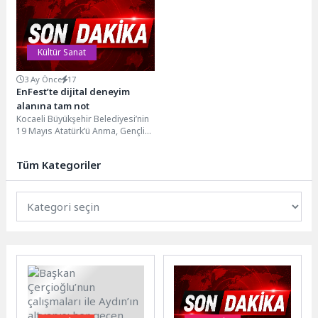
sineması etkinlikleriyle
renkli atölyelerle çocukları sanat,
vatandaşları...
doğa...
Kültür Sanat
3 Ay Önce
17
EnFest’te dijital deneyim
alanına tam not
Kocaeli Büyükşehir Belediyesi’nin
19 Mayıs Atatürk’ü Anma, Gençlik
ve Spor Bayramı kapsamında
düzenlediği EnFest, İzmit...
Tüm Kategoriler