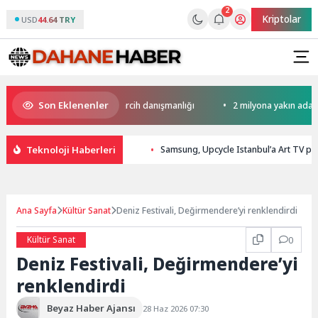
2
Kriptolar
USD
44.64 TRY
Son Eklenenler
’nden ücretsiz üniversite tercih danışmanlığı
2 milyona yakın aday bu 
Teknoloji Haberleri
Samsung, Upcycle Istanbul’a Art TV par
Ana Sayfa
Kültür Sanat
Deniz Festivali, Değirmendere’yi renklendirdi
Kültür Sanat
0
Deniz Festivali, Değirmendere’yi
renklendirdi
Beyaz Haber Ajansı
28 Haz 2026 07:30