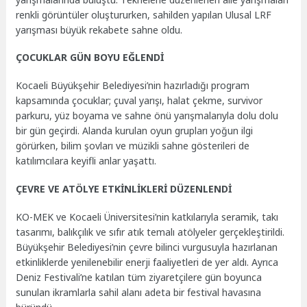
renkli görüntüler oluştururken, sahilden yapılan Ulusal LRF
yarışması büyük rekabete sahne oldu.
ÇOCUKLAR GÜN BOYU EĞLENDİ
Kocaeli Büyükşehir Belediyesi’nin hazırladığı program
kapsamında çocuklar; çuval yarışı, halat çekme, survivor
parkuru, yüz boyama ve sahne önü yarışmalarıyla dolu dolu
bir gün geçirdi. Alanda kurulan oyun grupları yoğun ilgi
görürken, bilim şovları ve müzikli sahne gösterileri de
katılımcılara keyifli anlar yaşattı.
ÇEVRE VE ATÖLYE ETKİNLİKLERİ DÜZENLENDİ
KO-MEK ve Kocaeli Üniversitesi’nin katkılarıyla seramik, takı
tasarımı, balıkçılık ve sıfır atık temalı atölyeler gerçekleştirildi.
Büyükşehir Belediyesi’nin çevre bilinci vurgusuyla hazırlanan
etkinliklerde yenilenebilir enerji faaliyetleri de yer aldı. Ayrıca
Deniz Festivali’ne katılan tüm ziyaretçilere gün boyunca
sunulan ikramlarla sahil alanı adeta bir festival havasına