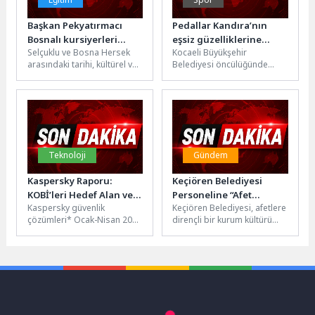
Başkan Pekyatırmacı
Pedallar Kandıra’nın
Bosnalı kursiyerleri
eşsiz güzelliklerine
Selçuklu ve Bosna Hersek
Kocaeli Büyükşehir
ağırladı
çevrilecek
arasındaki tarihi, kültürel ve
Belediyesi öncülüğünde
sosyal bağlar karşılıklı
düzenlenecek olan “6.
ziyaretler ve işbirlikleri ile...
Kocaeli Turizm ve Bisiklet
Festivali” için hazırlıklar
sürüyor....
Teknoloji
Gündem
Kaspersky Raporu:
Keçiören Belediyesi
KOBİ’leri Hedef Alan ve
Personeline “Afet
Kaspersky güvenlik
Keçiören Belediyesi, afetlere
Yapay Zekâ Servisi Süsü
Farkındalık ve Yangınla
çözümleri* Ocak-Nisan 2026
dirençli bir kurum kültürü
Verilen Kötü Amaçlı
Mücadele Eğitimi”
döneminde küçük ve orta
oluşturmak ve personelin
Yazılım Saldırıları
büyüklükteki işletmelere
afet ile acil durumlara
2026’da 5 Kat Arttı
(KOBİ) yönelik 33.300’den
hazırlık...
fazla...