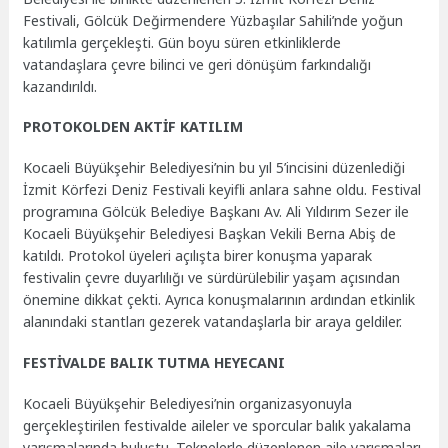
Festivali, Gölcük Değirmendere Yüzbaşılar Sahili’nde yoğun
katılımla gerçekleşti. Gün boyu süren etkinliklerde
vatandaşlara çevre bilinci ve geri dönüşüm farkındalığı
kazandırıldı.
PROTOKOLDEN AKTİF KATILIM
Kocaeli Büyükşehir Belediyesi’nin bu yıl 5’incisini düzenlediği
İzmit Körfezi Deniz Festivali keyifli anlara sahne oldu. Festival
programına Gölcük Belediye Başkanı Av. Ali Yıldırım Sezer ile
Kocaeli Büyükşehir Belediyesi Başkan Vekili Berna Abiş de
katıldı. Protokol üyeleri açılışta birer konuşma yaparak
festivalin çevre duyarlılığı ve sürdürülebilir yaşam açısından
önemine dikkat çekti. Ayrıca konuşmalarının ardından etkinlik
alanındaki stantları gezerek vatandaşlarla bir araya geldiler.
FESTİVALDE BALIK TUTMA HEYECANI
Kocaeli Büyükşehir Belediyesi’nin organizasyonuyla
gerçekleştirilen festivalde aileler ve sporcular balık yakalama
yarışmalarında buluştu. Teknelerle düzenlenen aile yarışmaları