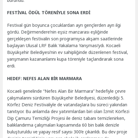
büründü.
FESTİVAL ÖDÜL TÖRENİYLE SONA ERDİ
Festival gün boyunca çocuklardan ayrı gençlerden ayrı ilgi
gördü. Değirmendere’nin eşsiz manzarası eşliğinde
gerçekleşen festivalin son programıysa akşam saatlerinde
başlayan Ulusal LRF Balık Yakalama Yarışması’ydı. Kocaeli
Büyükşehir Belediyesi’nin ev sahipliğinde düzenlenen festival,
yarışmanın kazananlarını kupa töreniyle taçlandırarak sona
erdi.
HEDEF: NEFES ALAN BİR MARMARA
Kocaeli genelinde “Nefes Alan Bir Marmara” hedefiyle çevre
çalışmalarını sürdüren Büyükşehir Belediyesi, düzenlediği 5.
Körfez Deniz Festivaliyle de vatandaşlara bu süreci yakından
tanıtıyor. Bu anlamda dev yatırımlardan biri olan İzmit Körfezi
Dip Çamuru Temizliği Projesi ile deniz tabanı temizlenirken,
balıklandırma çalışmaları kapsamında 60 bin balık denizle
buluşturuldu ve yapay resif sayısı 300’e çıkarıldı. Bu dev proje