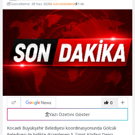
Güncelleme: 28 Haz 2026
6 Görüntüleme
3 dk.
0
Yazı Özetini Göster
Kocaeli Büyükşehir Belediyesi koordinasyonunda Gölcük
Belediyesi ile birlikte düzenlenen 5. İzmit Körfezi Deniz