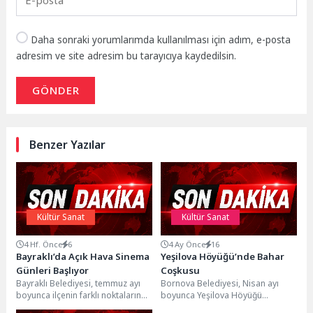
Daha sonraki yorumlarımda kullanılması için adım, e-posta
adresim ve site adresim bu tarayıcıya kaydedilsin.
GÖNDER
Benzer Yazılar
Kültür Sanat
Kültür Sanat
4 Hf. Önce
6
4 Ay Önce
16
Bayraklı’da Açık Hava Sinema
Yeşilova Höyüğü’nde Bahar
Günleri Başlıyor
Coşkusu
Bayraklı Belediyesi, temmuz ayı
Bornova Belediyesi, Nisan ayı
boyunca ilçenin farklı noktalarında
boyunca Yeşilova Höyüğü
düzenleyeceği ücretsiz açık hava
Ziyaretçi Merkezi’nde düzenlediği