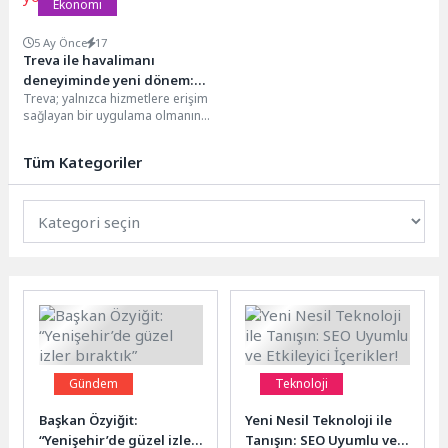
Ekonomi
5 Ay Önce
17
Treva ile havalimanı
deneyiminde yeni dönem:
Treva; yalnızca hizmetlere erişim
Tek platform, sınırsız
sağlayan bir uygulama olmanın
yolculuk
ötesinde, seyahat deneyimini
uçtan uca orkestra eden...
Tüm Kategoriler
Gündem
Teknoloji
Başkan Özyiğit:
Yeni Nesil Teknoloji ile
“Yenişehir’de güzel izler
Tanışın: SEO Uyumlu ve