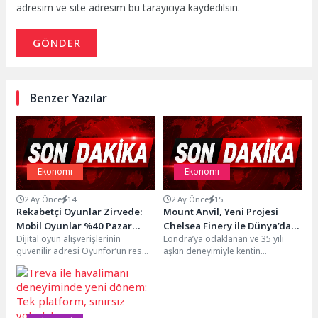
adresim ve site adresim bu tarayıcıya kaydedilsin.
GÖNDER
Benzer Yazılar
Ekonomi
Ekonomi
2 Ay Önce
14
2 Ay Önce
15
Rekabetçi Oyunlar Zirvede:
Mount Anvil, Yeni Projesi
Mobil Oyunlar %40 Pazar
Chelsea Finery ile Dünya’da
Dijital oyun alışverişlerinin
Londra’ya odaklanan ve 35 yılı
Payıyla Liderliği Aldı
İlk Kez Türkiye’de!
güvenilir adresi Oyunfor’un resmi
aşkın deneyimiyle kentin
verilerine göre oyun ve oyun içi
dönüşümüne yön veren ödüllü
satışlar Mayıs...
gayrimenkul geliştiricisi Mount...