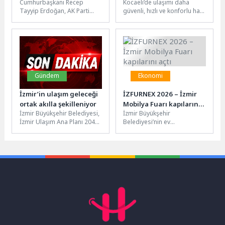
Cumhurbaşkanı Recep
Kocaeli’de ulaşımı daha
“Gençliğin Başkenti
Tayyip Erdoğan, AK Parti
güvenli, hızlı ve konforlu hale
Kocaeli!”
Genel Merkez Gençlik Kolları
getirmeyi hedefleyen
tarafından düzenlenen ve 81
Büyükşehir Belediyesi,
ilden...
Çayırova’da gerçekleştirdiği
yatırımlarla...
Gündem
Ekonomi
İzmir’in ulaşım geleceği
İZFURNEX 2026 – İzmir
ortak akılla şekilleniyor
Mobilya Fuarı kapılarını
İzmir Büyükşehir Belediyesi,
İzmir Büyükşehir
açtı
İzmir Ulaşım Ana Planı 2040
Belediyesi’nin ev
(UPİ) çalışmaları
sahipliğinde, EFR Fuarcılık
kapsamında düzenlenen
tarafından Fuar İzmir’de
Paydaş Çalıştayı ile...
düzenlenen İZFURNEX 2026 -
İzmir...