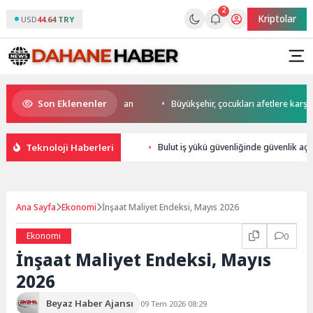
2
Kriptolar
USD
44.64 TRY
Son Eklenenler
 start Başkan Büyükakın’dan
Büyükşehir, çocukları afetlere karşı bilin
Teknoloji Haberleri
Bulut iş yükü güvenliğinde güvenlik açı
Ana Sayfa
Ekonomi
İnşaat Maliyet Endeksi, Mayıs 2026
Ekonomi
0
İnşaat Maliyet Endeksi, Mayıs
2026
Beyaz Haber Ajansı
09 Tem 2026 08:29