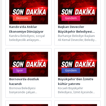
Ekonomi
Gündem
Kandıra’da Atıklar
Başkan Deveciler
Ekonomiye Dönüşüyor
Büyükşehir Belediyesi
Kandıra Belediyesi, sosyal
Burhaniye Belediye Başkanı
tarafından başlatılan
belediyecilik anlayışını
Ali Kemal Deveciler, Belediye
Pelitköy Sahil Yolu
geliştiren örnek bir projeye
Başkan Yardımcısı Ahmet
çalışmalarını yerinde
daha imza atıyor. İklim
Demir, Belediye Meclis
inceledi
Değişikliği ve Sıfır...
Başkan Vekili...
Spor
Gündem
Bornova’da dostluk
Büyükşehir’den İzmit’e
kazandı
kültür yatırımı
Bornova Belediyesi
Kocaeli Büyükşehir
bünyesinde çalışan
Belediyesi, İzmit ilçesinde
personelin bağlarını
gerçekleştirdiği yatırımlarına
kuvvetlendirmek, kurum içi
bir yenisini daha ekliyor. Bu
dayanışmayı en üst seviyeye
kapsamda Büyükşehir,