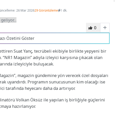
üncelleme: 26 Mar 2026
29 Görüntüleme
1 dk.
0
azı Özetini Göster
ttiren Suat Yanç, tecrübeli ekibiyle birlikte yepyeni bir
. “NR1 Magazin” adıyla izleyici karşısına çıkacak olan
rında izleyiciyle buluşacak.
Magazin”, magazin gündemine yön verecek özel dosyaları
rak uyandırdı. Programın sunucusunun kim olacağı ise
yici tarafında heyecanı daha da artırıyor.
törü Volkan Öksüz ile yapılan iş birliğiyle güçlerini
atmaya hazırlanıyor.