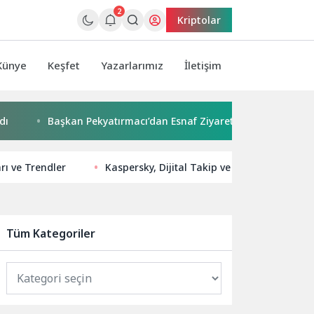
2
Kriptolar
Künye
Keşfet
Yazarlarımız
İletişim
Başkan Pekyatırmacı’dan Esnaf Ziyareti
Çocuklar boya
rı ve Trendler
Kaspersky, Dijital Takip ve Kişisel Veri İfşa
Tüm Kategoriler