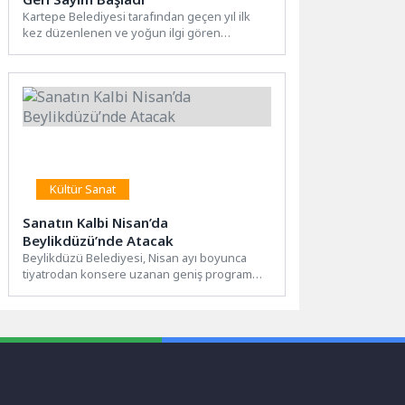
Kartepe Belediyesi tarafından geçen yıl ilk
kez düzenlenen ve yoğun ilgi gören
Gastronomi Festivali’nin ikincisi...
Kültür Sanat
Sanatın Kalbi Nisan’da
Beylikdüzü’nde Atacak
Beylikdüzü Belediyesi, Nisan ayı boyunca
tiyatrodan konsere uzanan geniş program
yelpazesiyle sanatseverleri Beylikdüzü
Atatürk Kültür...