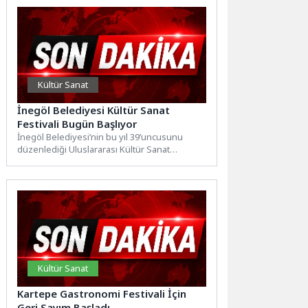
Kültür Sanat
İnegöl Belediyesi Kültür Sanat
Festivali Bugün Başlıyor
İnegöl Belediyesi’nin bu yıl 39’uncusunu
düzenlediği Uluslararası Kültür Sanat
Festivali, bugün yapılacak kortej yürüyüşü
ile...
Kültür Sanat
Kartepe Gastronomi Festivali İçin
Geri Sayım Başladı