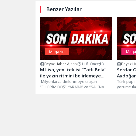
Benzer Yazılar
Magazin
Maga
Beyaz Haber Ajansı
1 Hf. Önce
3
Beyaz Ha
M Lisa, yeni teklisi “Tatlı Bela”
Serdar O
ile yazın ritmini belirlemeye
Aydoğan’
hazırlanıyor.
Milyonlarca dinlenmeye ulaşan
Düet: Ta
Türk pop 
“ELLERİM BOŞ”, “ARABA” ve “SALINA
yorumcular
SALINA” ile dijital platformlarda geniş
başarılı m
kitlelere ulaşan,...
Suat...