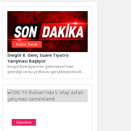
Kültür Sanat
İnegöl 8. Genç Suare Tiyatro
Yarışması Başlıyor
İnegöl Belediyesi’nin geleneksel hale
getirdiği ve bu yıl 8’incisi gerçekleştirilecek
olan Genç Suare Tiyatro Festivali...
Gündem