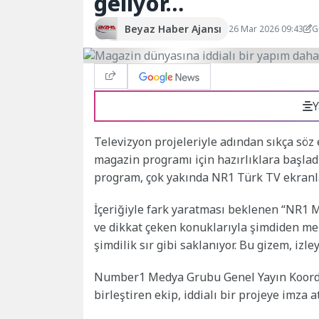
geliyor…
Beyaz Haber Ajansı
26 Mar 2026 09:43
G
Y
Televizyon projeleriyle adından sıkça söz e
magazin programı için hazırlıklara başladı
program, çok yakında NR1 Türk TV ekranla
İçeriğiyle fark yaratması beklenen “NR1 
ve dikkat çeken konuklarıyla şimdiden me
şimdilik sır gibi saklanıyor. Bu gizem, izle
Number1 Medya Grubu Genel Yayın Koordina
birleştiren ekip, iddialı bir projeye imza 