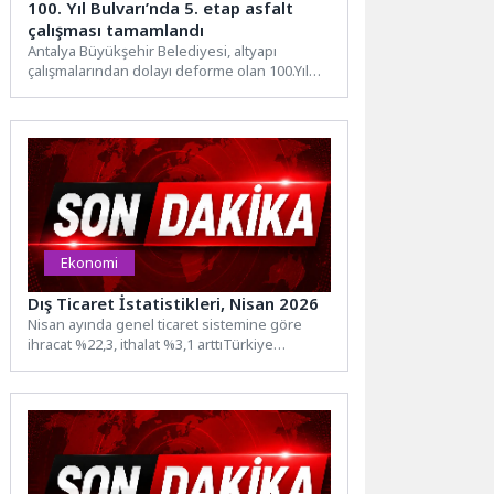
100. Yıl Bulvarı’nda 5. etap asfalt
çalışması tamamlandı
Antalya Büyükşehir Belediyesi, altyapı
çalışmalarından dolayı deforme olan 100.Yıl
Bulvarı’nda sıcak asfalt çalışmalarını etaplar
halinde...
Ekonomi
Dış Ticaret İstatistikleri, Nisan 2026
Nisan ayında genel ticaret sistemine göre
ihracat %22,3, ithalat %3,1 arttıTürkiye
İstatistik Kurumu ile Ticaret...