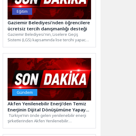
Eğitim
Gaziemir Belediyesi’nden öğrencilere
ücretsiz tercih danışmanlığı desteği
Gaziemir Belediyesi'nin, Liselere Geçiş
Sistemi (LGS) kapsamında lise tercihi yapacak
öğrencilere yönelik ücretsiz olarak
düzenlediği...
Gündem
Akfen Yenilenebilir Enerji’den Temiz
Enerjinin Dijital Dönüşümüne Yapay
Zekâ Desteği
Türkiye’nin önde gelen yenilenebilir enerji
şirketlerinden Akfen Yenilenebilir
Enerji, üniversite-sanayi iş birlikleri
kapsamında teknoloji, sürdürülebilirlik ve...