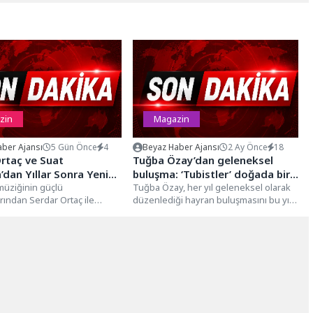
zin
Magazin
ber Ajansı
5 Gün Önce
4
Beyaz Haber Ajansı
2 Ay Önce
18
rtaç ve Suat
Tuğba Özay’dan geleneksel
dan Yıllar Sonra Yeni
buluşma: ‘Tubistler’ doğada bir
 Kendisi
müziğinin güçlü
araya geldi
Tuğba Özay, her yıl geleneksel olarak
ından Serdar Ortaç ile
düzenlediği hayran buluşmasını bu yıl
üzisyen, söz yazarı ve besteci
da görkemli bir organizasyonla...