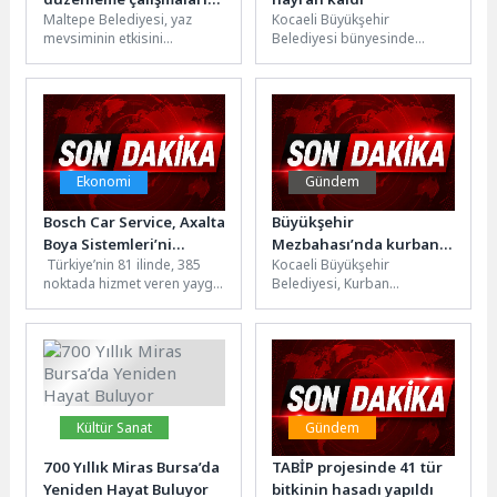
Maltepe Belediyesi, yaz
Kocaeli Büyükşehir
devam ediyor
mevsiminin etkisini
Belediyesi bünyesinde
göstermesiyle birlikte ilçe
birçok başarı hikâyesine
genelindeki çevre bakım
imza atan Gonca Engelsiz
çalışmalarına hız verdi.
Yaşam Merkezi, “Sanatta
Park...
Ben...
Ekonomi
Gündem
Bosch Car Service, Axalta
Büyükşehir
Boya Sistemleri’ni
Mezbahası’nda kurban
Türkiye’nin 81 ilinde, 385
Kocaeli Büyükşehir
“Tercih Edilen İş Ortağı”
kesim işlemi tamam
noktada hizmet veren yaygın
Belediyesi, Kurban
olarak belirledi
bağımsız servis ağlarından
Bayramı’nda vatandaşların
olan Bosch Car Service,...
kurban ibadetlerini sağlıklı,
güvenli ve dini usullere
uygun şekilde...
Kültür Sanat
Gündem
700 Yıllık Miras Bursa’da
TABİP projesinde 41 tür
Yeniden Hayat Buluyor
bitkinin hasadı yapıldı