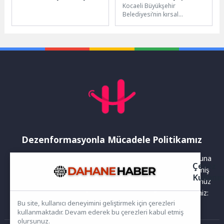
Kocaeli Büyükşehir
Belediyesi’nin kırsal
kalkınma vizyonu
doğrultusunda hayata
geçirdiği Tıbbi ve Aromatik
Bitki Yetiştiriciliği Projesi...
Dezenformasyonla Mücadele Politikamız
Yayınlanan haberler doğruluk ilkesi gözetilerek hazırlanır. Buna
Çerez
rağmen bazı içeriklerde eksik, hatalı veya güncelliğini yitirmiş
Kullanı
bilgiler bulunabilir.Yanlış veya yanıltıcı olduğunu düşündüğünüz
haberleri aşağıdaki iletişim kanallarından bize bildirebilirsiniz:
Bu site, kullanıcı deneyimini geliştirmek için çerezleri
kullanmaktadır. Devam ederek bu çerezleri kabul etmiş
olursunuz.