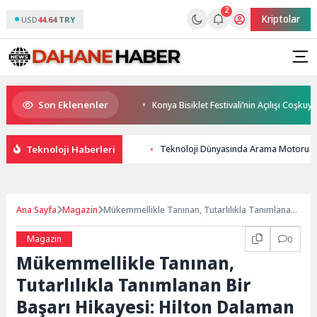
2
Kriptolar
USD
44.64 TRY
Son Eklenenler
uygun bir tedavi değil!
Konya Bisiklet Festivali’nin Açılışı Coşkuyla Ger
Teknoloji Haberleri
Teknoloji Dünyasında Arama Motoru Op
Ana Sayfa
Magazin
Mükemmellikle Tanınan, Tutarlılıkla Tanımlanan
Bir Başarı Hikayesi: Hilton Dalaman Sarıgerme
Resort & Golf’e Uluslararası Ödül Yağdı
Magazin
0
Mükemmellikle Tanınan,
Tutarlılıkla Tanımlanan Bir
Başarı Hikayesi: Hilton Dalaman