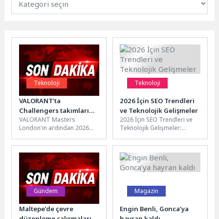
Teknoloji
Teknoloji
VALORANT’ta
2026 İçin SEO Trendleri
Challengers takımları
ve Teknolojik Gelişmeler
VALORANT Masters
2026 İçin SEO Trendleri ve
sahneye çıkıyor: 2026
London'ın ardından 2026
Teknolojik Gelişmeler:
VCT EMEA Stage 2, 15
VCT EMEA sezonu, 15
İnceleme ve Analiz 2026
Temmuz’da başlıyor
Temmuz'da başlayacak
yılında SEO dünyasında
Stage 2 ile final...
beklenen...
Gündem
Magazin
Maltepe’de çevre
Engin Benli, Gonca’ya
düzenleme çalışmaları
hayran kaldı