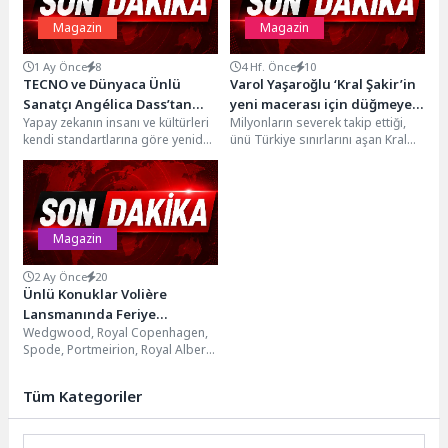
Magazin
Magazin
1 Ay Önce
8
4 Hf. Önce
10
TECNO ve Dünyaca Ünlü
Varol Yaşaroğlu ‘Kral Şakir’in
Sanatçı Angélica Dass’tan
yeni macerası için düğmeye
Yapay zekanın insanı ve kültürleri
Milyonların severek takip ettiği,
Küresel Dijital Arşiv Projesi!
bastı
kendi standartlarına göre yeniden
ünü Türkiye sınırlarını aşan Kral
şekillendirdiği günümüzde,
Şakir, yepyeni macerası “Kral
teknoloji dünyasından ezber
Şakir: 1001...
bozan...
Magazin
2 Ay Önce
20
Ünlü Konuklar Volière
Lansmanında Feriye
Wedgwood, Royal Copenhagen,
Palace’ta Buluştu
Spode, Portmeirion, Royal Albert,
Gien, Sabre Paris ve Taitu Milano,
Volière'nin ev...
Tüm Kategoriler