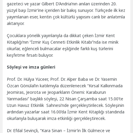
gazeteci ve yazar Gilbert D’Andria’nın anıları üzerinden 20.
yüzyıl başı İzmir’ine içeriden bir bakış sunuyor. Türkçede ilk kez
yayımlanan eser, kentin çok kültürlü yapısını canlı bir anlatımla
aktarıyor.
Çocuklara yönelik yayınlarıyla da dikkat çeken İzmir Kent
Kitaplığı’nın “İzmir Kuş Cenneti Etkinlik Kitabı”nda ise minik
okurlar, eğlenceli bulmacalar eşliğinde farklı kuş türlerini
keşfetme fırsatı buluyor.
Söyleşi ve imza günleri
Prof. Dr. Hülya Yüceer, Prof. Dr. Alper Baba ve Dr. Yasemin
Özcan Gönülal’ın katılımıyla düzenlenecek “Kırsal Kalkınmada
Jeomiras, Jeorota ve Jeoparkların Önemi: Karaburun
Yarımadası” başlıklı söyleşi, 22 Nisan Çarşamba saat 15.00’te
Uzun Havuz Etkinlik Sahnesi’nde gerçekleştirilecek. Söyleşinin
ardından yazarlar saat 16.00’da İzmir Kent Kitaplığı standında
okurlarıyla buluşarak imza etkinliği gerçekleştirecek.
Dr. Efdal Sevinçli, “Kara Sinan – İzmir’in İlk Gülmece ve