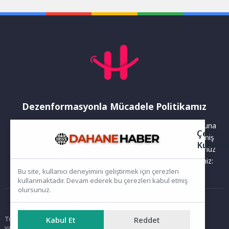
vatandaşlara...
festivalde...
Dezenformasyonla Mücadele Politikamız
Yayınlanan haberler doğruluk ilkesi gözetilerek hazırlanır. Buna
Çerez
rağmen bazı içeriklerde eksik, hatalı veya güncelliğini yitirmiş
Kullanı
bilgiler bulunabilir.Yanlış veya yanıltıcı olduğunu düşündüğünüz
haberleri aşağıdaki iletişim kanallarından bize bildirebilirsiniz:
Bu site, kullanıcı deneyimini geliştirmek için çerezleri
kullanmaktadır. Devam ederek bu çerezleri kabul etmiş
olursunuz.
Ana Sayfa
Kabul Et
Reddet
Tüm hakları saklıdır. Sitede yer alan içerikler izinsiz kopyalanamaz,
yayımlanamaz ve kullanılamaz.