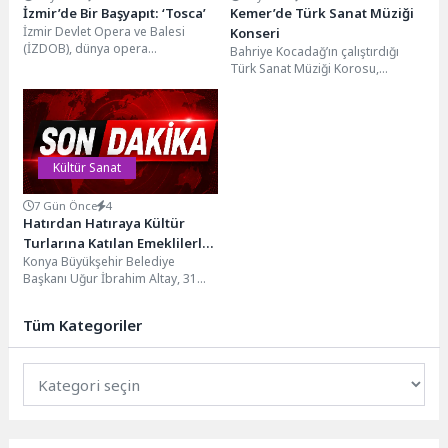
İzmir’de Bir Başyapıt: ‘Tosca’
Kemer’de Türk Sanat Müziği
İzmir Devlet Opera ve Balesi
Konseri
(İZDOB), dünya opera
Bahriye Kocadağ’ın çalıştırdığı
repertuvarının öne çıkan
Türk Sanat Müziği Korosu,
yapıtlarından biri olan Giacomo...
Kemer’de konser verdi. Konser
alanında, Kemer Belediyesi
Mola...
Kültür Sanat
7 Gün Önce
4
Hatırdan Hatıraya Kültür
Turlarına Katılan Emeklilerle
Konya Büyükşehir Belediye
Buluşan Başkan Altay: “İyi ki
Başkanı Uğur İbrahim Altay, 31
Konya’da Yaşıyoruz, İyi ki
ilçedeki emekliler için hayata
Sizlere Hizmet Ediyoruz”
geçirilen "Hatırdan Hatıraya...
Tüm Kategoriler