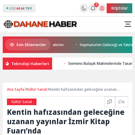
2
Kriptolar
USD
44.64 TRY
Son Eklenenler
Darıca’ya modern ulaşım yatırımı
Haymana’nın Geleceği ve Yatırım Potan
Teknoloji Haberleri
Siemens Bulaşık Makinelerinde Tasarım
Ana Sayfa
Kültür Sanat
Kentin hafızasından geleceğine uzanan
yayınlar İzmir Kitap Fuarı’nda
Kültür Sanat
0
Kentin hafızasından geleceğine
uzanan yayınlar İzmir Kitap
Fuarı’nda