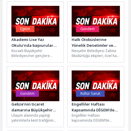
Eğitim
Gündem
Akademi Lise Yaz
Halk Otobüslerine
Okulu’nda başvurular
Yönelik Denetimler ve
Kocaeli Büyükşehir
Nevşehir Belediyesi Zabıta
sürüyor
Kontroller Yapılıyor
Belediyesi’nin gençlere
Müdürlüğü ekipleri, özel halk
yönelik eğitim ve gelişim
otobüslerine yönelik
projelerinden biri olan
denetim ve kontrollerini
Akademi Lise Yaz Okulu...
sürdürüyor.Zabıta
Müdürlüğü ekipleri...
Gündem
Kültür Sanat
Gebze’nin ticaret
Engelliler Haftası
damarına Büyükşehir
Kapsamında DİGEM’de
Ulaşım alanında yaptığı
Engelliler Haftası
dokunuşu
Ritim Çalışması
yatırımlarla kent trafiğinin
kapsamında DİGEM’de
daha sürdürülebilir olmasını
gerçekleştirilen ritim
hedefleyen Kocaeli
çalışmasında özel çocuklar