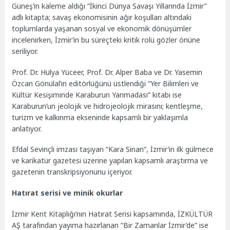
Güneş’in kaleme aldığı “İkinci Dünya Savaşı Yıllarında İzmir”
adlı kitapta; savaş ekonomisinin ağır koşulları altındaki
toplumlarda yaşanan sosyal ve ekonomik dönüşümler
incelenirken, İzmir’in bu süreçteki kritik rolü gözler önüne
seriliyor.
Prof. Dr. Hülya Yüceer, Prof. Dr. Alper Baba ve Dr. Yasemin
Özcan Gönülal’ın editörlüğünü üstlendiği “Yer Bilimleri ve
Kültür Kesişiminde Karaburun Yarımadası” kitabı ise
Karaburun’un jeolojik ve hidrojeolojik mirasını; kentleşme,
turizm ve kalkınma ekseninde kapsamlı bir yaklaşımla
anlatıyor.
Efdal Sevinçli imzası taşıyan “Kara Sinan”, İzmir’in ilk gülmece
ve karikatür gazetesi üzerine yapılan kapsamlı araştırma ve
gazetenin transkripsiyonunu içeriyor.
Hatırat serisi ve minik okurlar
İzmir Kent Kitaplığı’nın Hatırat Serisi kapsamında, İZKÜLTÜR
AŞ tarafından yayıma hazırlanan “Bir Zamanlar İzmir’de” ise