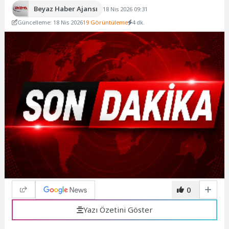
Beyaz Haber Ajansı
18 Nis 2026 09:31
Güncelleme: 18 Nis 2026
19 Görüntüleme
4 dk.
0
Yazı Özetini Göster