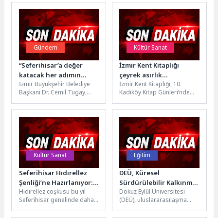
Gündem
Kültür Sanat
“Seferihisar’a değer
İzmir Kent Kitaplığı
katacak her adımın
çeyrek asırlık
İzmir Büyükşehir Belediye
İzmir Kent Kitaplığı, 10.
yanında olacağız”
deneyimini İstanbullu
Başkanı Dr. Cemil Tugay,
Kadıköy Kitap Günleri’nde
okurlarla buluşturdu
Seferihisar’da yürütülen
yer alarak İzmir’in tarihine,
belediye çalışmalarını
kültürüne ve kent belleğine...
yerinde incelemek üzere
ilçeyi...
Kültür Sanat
Eğitim
Seferihisar Hıdırellez
DEÜ, Küresel
Şenliği’ne Hazırlanıyor:
Sürdürülebilir Kalkınma
Hıdırellez coşkusu bu yıl
Dokuz Eylül Üniversitesi
“Bahar Coşkusu” üç
Kongresi’nde
Seferihisar genelinde daha
(DEÜ), uluslararasılaşma
noktada aynı anda
Uluslararası İş
geniş bir katılımla
stratejisi doğrultusunda
yaşanacak
Birliklerini Güçlendiriyor
kutlanacak. Seferihisar
küresel ölçekteki akademik