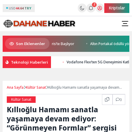
2
Kriptolar
USD
44.64 TRY
Son Eklenenler
 World Cup Heyecanı Paris’te Başlıyor
Altın Portakal ödüllü yönetmen
Teknoloji Haberleri
Vodafone Flex’ten 5G Deneyimini Katlay
Ana Sayfa
Kültür Sanat
Kıllıoğlu Hamamı sanatla yaşamaya devam
ediyor: “Görünmeyen Formlar” sergisi açıldı
Kültür Sanat
0
Kıllıoğlu Hamamı sanatla
yaşamaya devam ediyor:
“Görünmeyen Formlar” sergisi