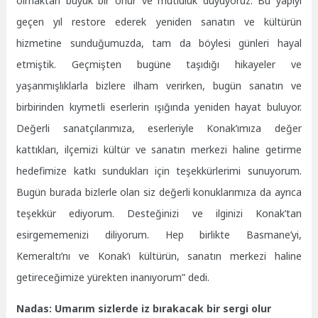
olmaktan büyük bir onur ve mutluluk duyuyoruz. Bu yapıyı
geçen yıl restore ederek yeniden sanatın ve kültürün
hizmetine sunduğumuzda, tam da böylesi günleri hayal
etmiştik. Geçmişten bugüne taşıdığı hikayeler ve
yaşanmışlıklarla bizlere ilham verirken, bugün sanatın ve
birbirinden kıymetli eserlerin ışığında yeniden hayat buluyor.
Değerli sanatçılarımıza, eserleriyle Konak’ımıza değer
kattıkları, ilçemizi kültür ve sanatın merkezi haline getirme
hedefimize katkı sundukları için teşekkürlerimi sunuyorum.
Bugün burada bizlerle olan siz değerli konuklarımıza da ayrıca
teşekkür ediyorum. Desteğinizi ve ilginizi Konak’tan
esirgememenizi diliyorum. Hep birlikte Basmane’yi,
Kemeraltı’nı ve Konak’ı kültürün, sanatın merkezi haline
getireceğimize yürekten inanıyorum” dedi.
Nadas: Umarım sizlerde iz bırakacak bir sergi olur