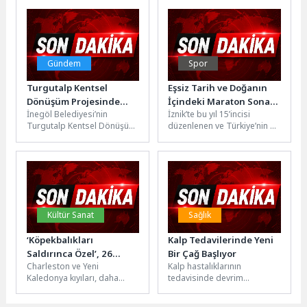
Belediyesi öncülüğünde
ve kurumsal iş birliklerini
düzenlenen geleneksel...
güçlendirmeye...
Gündem
Spor
Turgutalp Kentsel
Eşsiz Tarih ve Doğanın
Dönüşüm Projesinde
İçindeki Maraton Sona
İnegöl Belediyesi’nin
İznik’te bu yıl 15’incisi
Çalışmalar Tüm Hızıyla
Erdi
Turgutalp Kentsel Dönüşüm
düzenlenen ve Türkiye’nin en
Sürüyor
Projesinde etaplar eş
uzun maraton koşusu olan
zamanlı olarak ilerliyor. 1.
İznik Ultra Maratonu,...
etapta inşaat çalışmaları...
Kültür Sanat
Sağlık
‘Köpekbalıkları
Kalp Tedavilerinde Yeni
Saldırınca Özel’, 26
Bir Çağ Başlıyor
Charleston ve Yeni
Kalp hastalıklarının
Temmuz Pazar Saat
Kaledonya kıyıları, daha
tedavisinde devrim
20.00’de National
önce hiç yaşanmamış bir
niteliğinde yeniliklerin
Geographic WILD
köpekbalığı saldırısı
olacağı bir çağa girdik.