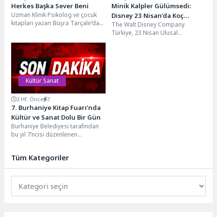
Herkes Başka Sever Beni
Minik Kalpler Gülümsedi:
Uzman Klinik Psikolog ve çocuk
Disney 23 Nisan’da Koç
kitapları yazarı Büşra Tarçalır’dan
The Walt Disney Company
Üniversitesi Hastanesi’nde
rutinler, farklı ev kuralları ve
Türkiye, 23 Nisan Ulusal
Tedavi Gören Çocuklara Neşe
sevgiyi...
Egemenlik ve Çocuk Bayramı
Dolu Anlar Yaşattı
heyecanını Make-A-Wish Türkiye
/...
Kültür Sanat
2 Hf. Önce
7
7. Burhaniye Kitap Fuarı’nda
Kültür ve Sanat Dolu Bir Gün
Burhaniye Belediyesi tarafından
bu yıl 7’ncisi düzenlenen
Burhaniye Kitap Fuarı; edebiyat,
tarih, hukuk, tiyatro, müzik...
Tüm Kategoriler