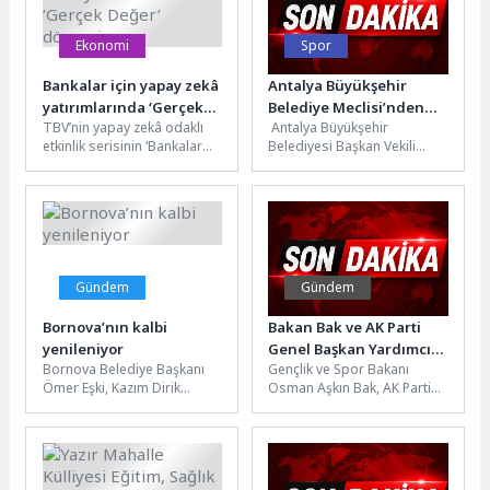
Ekonomi
Spor
Bankalar için yapay zekâ
Antalya Büyükşehir
yatırımlarında ‘Gerçek
Belediye Meclisi’nden
TBV’nin yapay zekâ odaklı
Antalya Büyükşehir
Değer’ dönemi
Antalyaspor’a destek
etkinlik serisinin ‘Bankalar
Belediyesi Başkan Vekili
için Yapay Zekânın Gerçek
Büşra Özdemir, bu hafta
Dünya Etkileri’ başlıklı
sonu kendi saha ve seyircisi
buluşması...
önünde...
Gündem
Gündem
Bornova’nın kalbi
Bakan Bak ve AK Parti
yenileniyor
Genel Başkan Yardımcısı
Bornova Belediye Başkanı
Gençlik ve Spor Bakanı
Büyükgümüş, Başkan
Ömer Eşki, Kazım Dirik
Osman Aşkın Bak, AK Parti
Altay’ı Ziyaret Etti
Mahallesi’ndeki Zafer
Genel Başkan Yardımcısı ve
Caddesi’nde yürütülen yol
Genel Merkez...
yenileme çalışmalarını
yerinde...