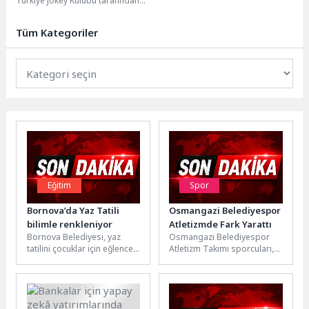
Türkiye Jokey Kulübü tarafından
düzenlenen Pony Club etkinliği,
Lunapark Otoparkı’nda çocukları
Tüm Kategoriler
ağırladı....
Eğitim
Spor
Bornova’da Yaz Tatili
Osmangazi Belediyespor
bilimle renkleniyor
Atletizmde Fark Yarattı
Bornova Belediyesi, yaz
Osmangazi Belediyespor
tatilini çocuklar için eğlenceli
Atletizm Takımı sporcuları,
ve öğretici etkinliklerle
Eskişehir’de düzenlenen U16
değerlendirmeye devam
Türkiye Atletizm
ediyor. Mevlana Toplum...
Şampiyonası’nda elde ettiği
derecelerle önemli...