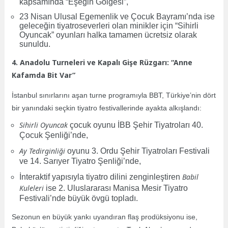
kapsamında “Eşeğin Gölgesi”,
23 Nisan Ulusal Egemenlik ve Çocuk Bayramı’nda ise
geleceğin tiyatroseverleri olan minikler için “Sihirli
Oyuncak” oyunları halka tamamen ücretsiz olarak
sunuldu.
4. Anadolu Turneleri ve Kapalı Gişe Rüzgarı: “Anne
Kafamda Bit Var”
İstanbul sınırlarını aşan turne programıyla BBT, Türkiye’nin dört
bir yanındaki seçkin tiyatro festivallerinde ayakta alkışlandı:
Sihirli Oyuncak
çocuk oyunu İBB Şehir Tiyatroları 40.
Çocuk Şenliği’nde,
Ay Tedirginliği
oyunu 3. Ordu Şehir Tiyatroları Festivali
ve 14. Sarıyer Tiyatro Şenliği’nde,
Babil
İnteraktif yapısıyla tiyatro dilini zenginleştiren
Kuleleri
ise 2. Uluslararası Manisa Mesir Tiyatro
Festivali’nde büyük övgü topladı.
Sezonun en büyük yankı uyandıran flaş prodüksiyonu ise,