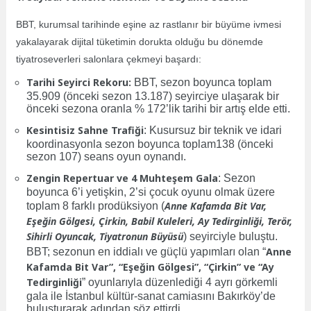
BBT, kurumsal tarihinde eşine az rastlanır bir büyüme ivmesi
yakalayarak dijital tüketimin dorukta olduğu bu dönemde
tiyatroseverleri salonlara çekmeyi başardı:
Tarihi Seyirci Rekoru:
BBT, sezon boyunca toplam
35.909 (önceki sezon 13.187) seyirciye ulaşarak bir
önceki sezona oranla % 172’lik tarihi bir artış elde etti.
Kesintisiz Sahne Trafiği
: Kusursuz bir teknik ve idari
koordinasyonla sezon boyunca toplam138 (önceki
sezon 107) seans oyun oynandı.
Zengin Repertuar ve 4 Muhteşem Gala
: Sezon
boyunca 6’i yetişkin, 2’si çocuk oyunu olmak üzere
Anne Kafamda Bit Var,
toplam 8 farklı prodüksiyon (
Eşeğin Gölgesi, Çirkin, Babil Kuleleri, Ay Tedirginliği, Terör,
Sihirli Oyuncak, Tiyatronun Büyüsü
) seyirciyle buluştu.
Anne
BBT; sezonun en iddialı ve güçlü yapımları olan “
Kafamda Bit Var”, “Eşeğin Gölgesi”, “Çirkin” ve “Ay
Tedirginliği
” oyunlarıyla düzenlediği 4 ayrı görkemli
gala ile İstanbul kültür-sanat camiasını Bakırköy’de
buluşturarak adından söz ettirdi.