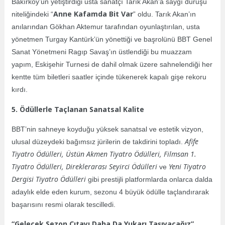
Bakırköy’ün yetiştirdiği usta sanatçı Tarık Akan’a saygı duruşu
Anne Kafamda Bit Var
niteliğindeki “
” oldu. Tarık Akan’ın
anılarından Gökhan Aktemur tarafından oyunlaştırılan, usta
yönetmen Turgay Kantürk’ün yönettiği ve başrolünü BBT Genel
Sanat Yönetmeni Ragıp Savaş’ın üstlendiği bu muazzam
yapım, Eskişehir Turnesi de dahil olmak üzere sahnelendiği her
kentte tüm biletleri saatler içinde tükenerek kapalı gişe rekoru
kırdı.
5. Ödüllerle Taçlanan Sanatsal Kalite
BBT’nin sahneye koyduğu yüksek sanatsal ve estetik vizyon,
Afife
ulusal düzeydeki bağımsız jürilerin de takdirini topladı.
Tiyatro Ödülleri, Üstün Akmen Tiyatro Ödülleri, Filmsan 1.
Tiyatro Ödülleri, Direklerarası Seyirci Ödülleri
Yeni Tiyatro
ve
Dergisi Tiyatro Ödülleri
gibi prestijli platformlarda onlarca dalda
adaylık elde eden kurum, sezonu 4 büyük ödülle taçlandırarak
başarısını resmi olarak tescilledi.
“Gelecek Sezon Çıtayı Daha Da Yukarı Taşıyacağız”