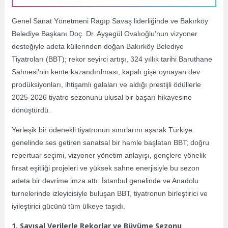
Genel Sanat Yönetmeni Ragıp Savaş liderliğinde ve Bakırköy
Belediye Başkanı Doç. Dr. Ayşegül Ovalıoğlu’nun vizyoner
desteğiyle adeta küllerinden doğan Bakırköy Belediye
Tiyatroları (BBT); rekor seyirci artışı, 324 yıllık tarihi Baruthane
Sahnesi’nin kente kazandırılması, kapalı gişe oynayan dev
prodüksiyonları, ihtişamlı galaları ve aldığı prestijli ödüllerle
2025-2026 tiyatro sezonunu ulusal bir başarı hikayesine
dönüştürdü.
Yerleşik bir ödenekli tiyatronun sınırlarını aşarak Türkiye
genelinde ses getiren sanatsal bir hamle başlatan BBT; doğru
repertuar seçimi, vizyoner yönetim anlayışı, gençlere yönelik
fırsat eşitliği projeleri ve yüksek sahne enerjisiyle bu sezon
adeta bir devrime imza attı. İstanbul genelinde ve Anadolu
turnelerinde izleyicisiyle buluşan BBT, tiyatronun birleştirici ve
iyileştirici gücünü tüm ülkeye taşıdı.
1. Sayısal Verilerle Rekorlar ve Büyüme Sezonu