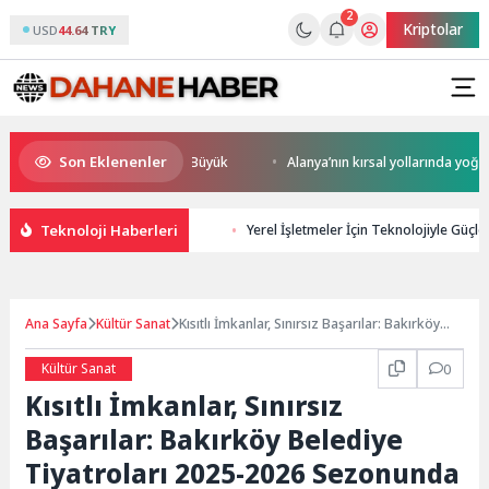
2
Kriptolar
USD
44.64 TRY
Son Eklenenler
l Rekabet Potansiyeli Çok Büyük
Alanya’nın kırsal yollarında yoğun mes
Teknoloji Haberleri
Yerel İşletmeler İçin Teknolojiyle Güçlen
Ana Sayfa
Kültür Sanat
Kısıtlı İmkanlar, Sınırsız Başarılar: Bakırköy
Belediye Tiyatroları 2025-2026 Sezonunda
Tarih Yazdı!
Kültür Sanat
0
Kısıtlı İmkanlar, Sınırsız
Başarılar: Bakırköy Belediye
Tiyatroları 2025-2026 Sezonunda