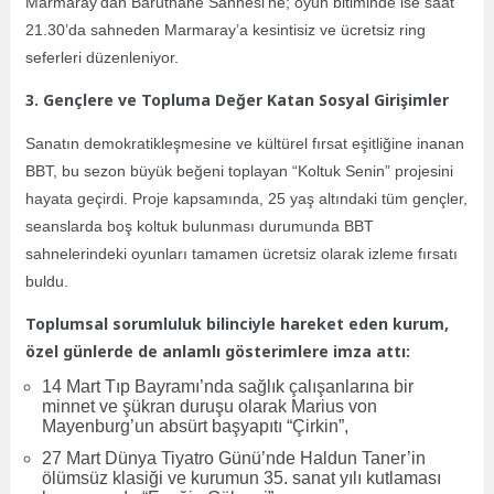
Marmaray’dan Baruthane Sahnesi’ne; oyun bitiminde ise saat
21.30’da sahneden Marmaray’a kesintisiz ve ücretsiz ring
seferleri düzenleniyor.
3. Gençlere ve Topluma Değer Katan Sosyal Girişimler
Sanatın demokratikleşmesine ve kültürel fırsat eşitliğine inanan
BBT, bu sezon büyük beğeni toplayan “Koltuk Senin” projesini
hayata geçirdi. Proje kapsamında, 25 yaş altındaki tüm gençler,
seanslarda boş koltuk bulunması durumunda BBT
sahnelerindeki oyunları tamamen ücretsiz olarak izleme fırsatı
buldu.
Toplumsal sorumluluk bilinciyle hareket eden kurum,
özel günlerde de anlamlı gösterimlere imza attı:
14 Mart Tıp Bayramı’nda sağlık çalışanlarına bir
minnet ve şükran duruşu olarak Marius von
Mayenburg’un absürt başyapıtı “Çirkin”,
27 Mart Dünya Tiyatro Günü’nde Haldun Taner’in
ölümsüz klasiği ve kurumun 35. sanat yılı kutlaması