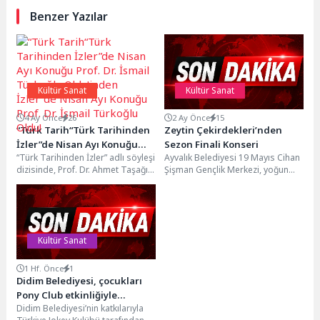
Benzer Yazılar
Kültür Sanat
Kültür Sanat
4 Ay Önce
26
2 Ay Önce
15
“Türk Tarih“Türk Tarihinden
Zeytin Çekirdekleri’nden
İzler”de Nisan Ayı Konuğu
Sezon Finali Konseri
“Türk Tarihinden İzler” adlı söyleşi
Ayvalık Belediyesi 19 Mayıs Cihan
Prof. Dr. İsmail Türkoğlu
dizisinde, Prof. Dr. Ahmet Taşağıl
Şişman Gençlik Merkezi, yoğun
Oldu!inden İzler”de Nisan Ayı
moderatörlüğünde Türk tarihi
etkinliklerle geçen sezonu coşkulu
Konuğu Prof. Dr. İsmail
farklı veçhelerden...
bir kapanış...
Türkoğlu Oldu!
Kültür Sanat
1 Hf. Önce
1
Didim Belediyesi, çocukları
Pony Club etkinliğiyle
Didim Belediyesi’nin katkılarıyla
buluşturdu