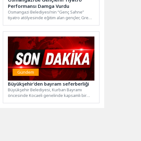
Performansı Damga Vurdu
Osmangazi Belediyesi’nin “Genç Sahne”
tiyatro atölyesinde eğitim alan gençler, Greg
Kotis’in “Sidikli Kasabası” oyununu başarıyla...
Gündem
Büyükşehir’den bayram seferberliği
Büyükşehir Belediyesi, Kurban Bayramı
öncesinde Kocaeli genelinde kapsamlı bir
bayrama hazırlık seferberliği başlattı.
Vatandaşların bayramı...