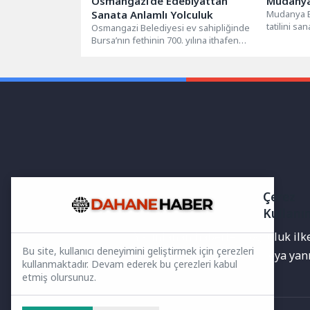
Osmangazi’de Edebiyattan
Mudanya
Sanata Anlamlı Yolculuk
Mudanya Be
tatilini sa
Osmangazi Belediyesi ev sahipliğinde
geçirmeler
Bursa’nın fethinin 700. yılına ithafen
“Mütareke’
hazırlanan ‘Edebiyattan Sanata Yolculuk’
sergisi, Panorama...
Çerez
Kullanı
Yayınlanan haberler doğruluk ilkes
Bu site, kullanıcı deneyimini geliştirmek için çerezleri
bilgiler bulunabilir.Yanlış veya ya
kullanmaktadır. Devam ederek bu çerezleri kabul
etmiş olursunuz.