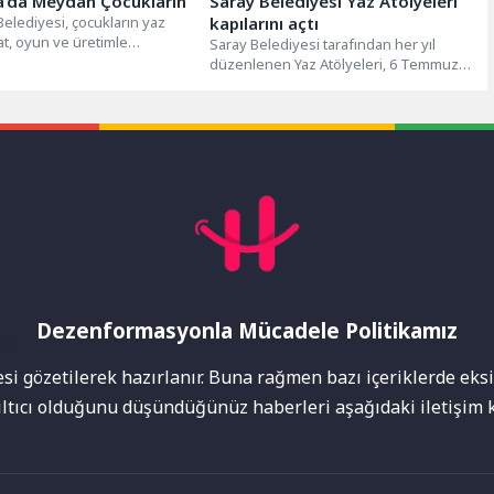
’da Meydan Çocukların
Saray Belediyesi Yaz Atölyeleri
lediyesi, çocukların yaz
kapılarını açtı
nat, oyun ve üretimle
Saray Belediyesi tarafından her yıl
i amacıyla hazırladığı
düzenlenen Yaz Atölyeleri, 6 Temmuz
de Oyun Var”...
Pazartesi günü Atatürk Alanı’nda
düzenlenen...
Dezenformasyonla Mücadele Politikamız
mı
i gözetilerek hazırlanır. Buna rağmen bazı içeriklerde eksik
nıltıcı olduğunu düşündüğünüz haberleri aşağıdaki iletişim k