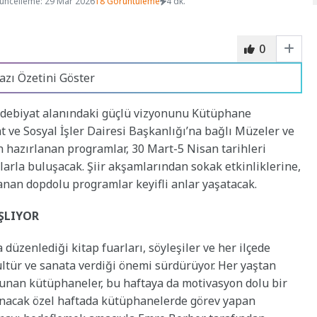
üncelleme: 29 Mar 2026
18 Görüntüleme
4 dk.
0
azı Özetini Göster
 edebiyat alanındaki güçlü vizyonunu Kütüphane
at ve Sosyal İşler Dairesi Başkanlığı’na bağlı Müzeler ve
hazırlanan programlar, 30 Mart-5 Nisan tarihleri
larla buluşacak. Şiir akşamlarından sokak etkinliklerine,
anan dopdolu programlar keyifli anlar yaşatacak.
ŞLIYOR
düzenlediği kitap fuarları, söyleşiler ve her ilçede
tür ve sanata verdiği önemi sürdürüyor. Her yaştan
 sunan kütüphaneler, bu haftaya da motivasyon dolu bir
anacak özel haftada kütüphanelerde görev yapan