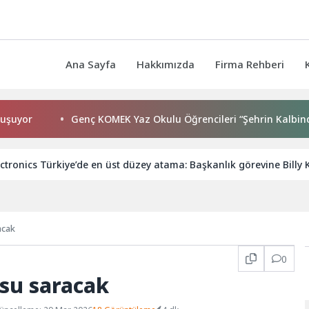
Ana Sayfa
Hakkımızda
Firma Rehberi
Genç KOMEK Yaz Okulu Öğrencileri “Şehrin Kalbinde Yolcu
tronics Türkiye’de en üst düzey atama: Başkanlık görevine Billy 
acak
0
usu saracak