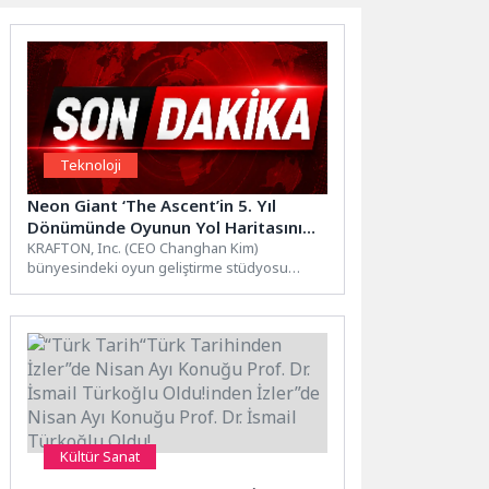
Teknoloji
Neon Giant ‘The Ascent’in 5. Yıl
Dönümünde Oyunun Yol Haritasını
Açıkladı
KRAFTON, Inc. (CEO Changhan Kim)
bünyesindeki oyun geliştirme stüdyosu
Neon Giant, nişancı RYO türündeki
cyberpunk...
Kültür Sanat