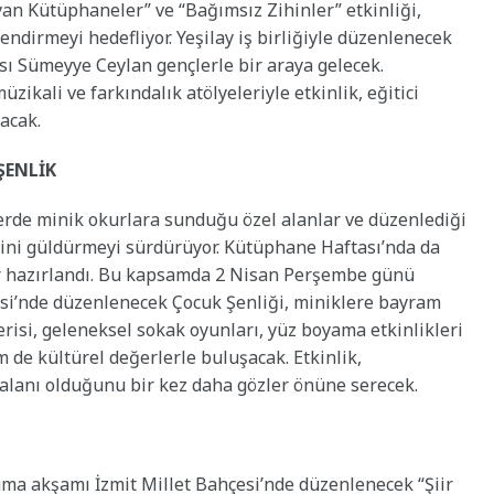
an Kütüphaneler” ve “Bağımsız Zihinler” etkinliği,
çlendirmeyi hedefliyor. Yeşilay iş birliğiyle düzenlenecek
ı Sümeyye Ceylan gençlerle bir araya gelecek.
ikali ve farkındalık atölyeleriyle etkinlik, eğitici
acak.
ŞENLİK
erde minik okurlara sunduğu özel alanlar ve düzenlediği
erini güldürmeyi sürdürüyor. Kütüphane Haftası’nda da
ar hazırlandı. Bu kapsamda 2 Nisan Perşembe günü
i’nde düzenlenecek Çocuk Şenliği, miniklere bayram
risi, geleneksel sokak oyunları, yüz boyama etkinlikleri
 de kültürel değerlerle buluşacak. Etkinlik,
 alanı olduğunu bir kez daha gözler önüne serecek.
uma akşamı İzmit Millet Bahçesi’nde düzenlenecek “Şiir