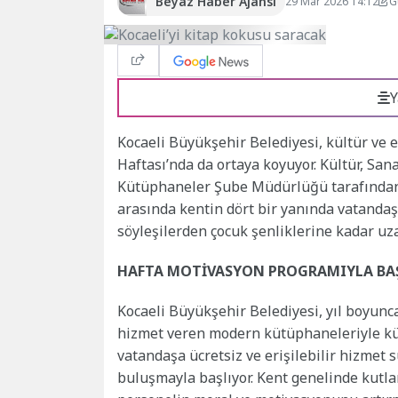
Beyaz Haber Ajansı
29 Mar 2026 14:12
G
Y
Kocaeli Büyükşehir Belediyesi, kültür ve
Haftası’nda da ortaya koyuyor. Kültür, San
Kütüphaneler Şube Müdürlüğü tarafından 
arasında kentin dört bir yanında vatandaş
söyleşilerden çocuk şenliklerine kadar uz
HAFTA MOTİVASYON PROGRAMIYLA BA
Kocaeli Büyükşehir Belediyesi, yıl boyunca 
hizmet veren modern kütüphaneleriyle kül
vatandaşa ücretsiz ve erişilebilir hizmet
buluşmayla başlıyor. Kent genelinde kutl