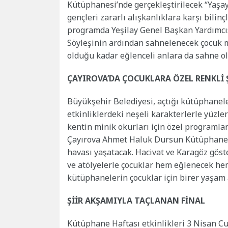
Kütüphanesi’nde gerçekleştirilecek “Yaşay
gençleri zararlı alışkanlıklara karşı bilin
programda Yeşilay Genel Başkan Yardımcıs
Söyleşinin ardından sahnelenecek çocuk müz
olduğu kadar eğlenceli anlara da sahne ol
ÇAYIROVA’DA ÇOCUKLARA ÖZEL RENKLİ 
Büyükşehir Belediyesi, açtığı kütüphanel
etkinliklerdeki neşeli karakterlerle yüzl
kentin minik okurları için özel programl
Çayırova Ahmet Haluk Dursun Kütüphanes
havası yaşatacak. Hacivat ve Karagöz göste
ve atölyelerle çocuklar hem eğlenecek hem
kütüphanelerin çocuklar için birer yaşam
ŞİİR AKŞAMIYLA TAÇLANAN FİNAL
Kütüphane Haftası etkinlikleri 3 Nisan C