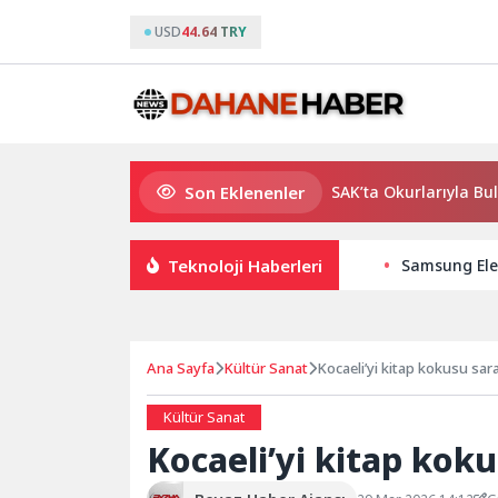
USD
44.64 TRY
Son Eklenenler
Usta Yazar Burhan Sönmez TESAK’ta Okurlarıyla Buluşuyor
Teknoloji Haberleri
Samsung Elec
Ana Sayfa
Kültür Sanat
Kocaeli’yi kitap kokusu sar
Kültür Sanat
Kocaeli’yi kitap kok