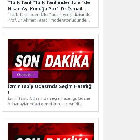
“Türk Tarih“Türk Tarihinden İzler”de
Nisan Ayı Konuğu Prof. Dr. İsmail
Türkoğlu Oldu!inden İzler”de Nisan
“Türk Tarihinden İzler” adlı söyleşi dizisinde,
Prof. Dr. Ahmet Taşağıl moderatörlüğünde
Ayı Konuğu Prof. Dr. İsmail Türkoğlu
Türk tarihi farklı veçhelerden...
Oldu!
Gündem
İzmir Tabip Odası’nda Seçim Hazırlığı
!
İzmir Tabip Odası’nda seçim hazırlığı: Gözler
bahar aylarındaki genel kurula çevrildi.
İzmir’de hekimlerin meslek örgütü...