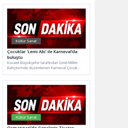
Kültür Sanat
Çocuklar ‘Lemi Abi’ ile Karneval’da
buluştu
Kocaeli Büyükşehir tarafından İzmit Millet
Bahçesi’nde düzenlenen Karneval Çocuk
Şenliği’nde sinema ve televizyon oyuncusu
Lemi...
Kültür Sanat
Osmangazi’de Gençlerin Tiyatro