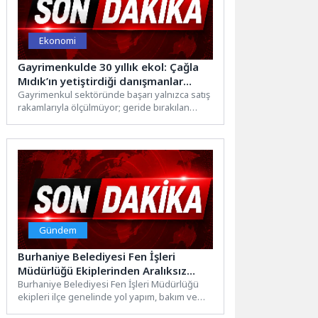
Ekonomi
Gayrimenkulde 30 yıllık ekol: Çağla
Mıdık’ın yetiştirdiği danışmanlar
bugün sektöre yön veriyor!
Gayrimenkul sektöründe başarı yalnızca satış
rakamlarıyla ölçülmüyor; geride bırakılan
güven, yetiştirilen insanlar ve dokunulan
hayatlarla...
Gündem
Burhaniye Belediyesi Fen İşleri
Müdürlüğü Ekiplerinden Aralıksız
Hizmet
Burhaniye Belediyesi Fen İşleri Müdürlüğü
ekipleri ilçe genelinde yol yapım, bakım ve
onarım çalışmalarını hız...