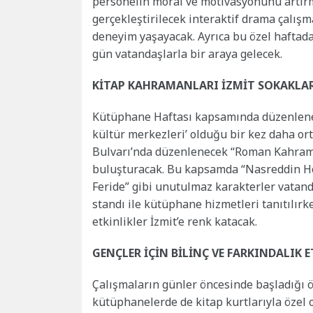
personelin moral ve motivasyonunu artır
gerçekleştirilecek interaktif drama çalışm
deneyim yaşayacak. Ayrıca bu özel haftad
gün vatandaşlarla bir araya gelecek.
KİTAP KAHRAMANLARI İZMİT SOKAKLA
Kütüphane Haftası kapsamında düzenlenec
kültür merkezleri’ olduğu bir kez daha or
Bulvarı’nda düzenlenecek “Roman Kahramanl
buluşturacak. Bu kapsamda “Nasreddin Hoc
Feride” gibi unutulmaz karakterler vatan
standı ile kütüphane hizmetleri tanıtılır
etkinlikler İzmit’e renk katacak.
GENÇLER İÇİN BİLİNÇ VE FARKINDALIK E
Çalışmaların günler öncesinde başladığı ö
kütüphanelerde de kitap kurtlarıyla özel