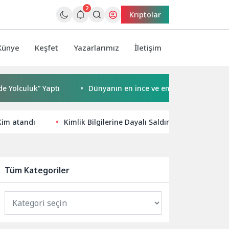
2
Kriptolar
Künye
Keşfet
Yazarlarımız
İletişim
luk” Yaptı
Dünyanın en ince ve en güçlü katlanabilir ami
Kim atandı
Kimlik Bilgilerine Dayalı Saldırı Teknikleri, Sib
Tüm Kategoriler