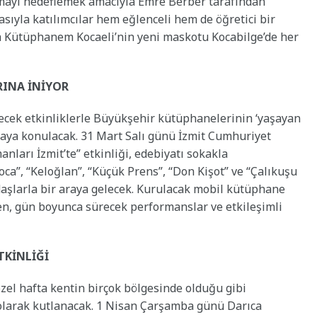
mayı hedeflemek amacıyla Emre Berber tarafından
asıyla katılımcılar hem eğlenceli hem de öğretici bir
a Kütüphanem Kocaeli’nin yeni maskotu Kocabilge’de her
RINA İNİYOR
ek etkinliklerle Büyükşehir kütüphanelerinin ‘yaşayan
taya konulacak. 31 Mart Salı günü İzmit Cumhuriyet
arı İzmit’te” etkinliği, edebiyatı sokakla
a”, “Keloğlan”, “Küçük Prens”, “Don Kişot” ve “Çalıkuşu
daşlarla bir araya gelecek. Kurulacak mobil kütüphane
ken, gün boyunca sürecek performanslar ve etkileşimli
TKİNLİĞİ
zel hafta kentin birçok bölgesinde olduğu gibi
 olarak kutlanacak. 1 Nisan Çarşamba günü Darıca