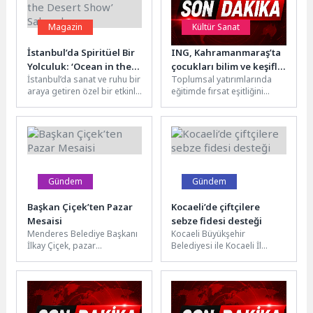
Magazin
Kültür Sanat
İstanbul’da Spiritüel Bir
ING, Kahramanmaraş’ta
Yolculuk: ‘Ocean in the
çocukları bilim ve keşifle
İstanbul’da sanat ve ruhu bir
Toplumsal yatırımlarında
Desert Show’ Sahnede
buluşturdu
araya getiren özel bir etkinlik
eğitimde fırsat eşitliğini
kapıda.’Ocean in the Desert
odağına alan ING Türkiye,
Show’,...
Kahramanmaraş’taki ING
Türkiye – Türk Eğitim...
Gündem
Gündem
Başkan Çiçek’ten Pazar
Kocaeli’de çiftçilere
Mesaisi
sebze fidesi desteği
Menderes Belediye Başkanı
Kocaeli Büyükşehir
İlkay Çiçek, pazar
Belediyesi ile Kocaeli İl
mesaisinde vatandaşlarla
Tarım ve Orman Müdürlüğü
bir araya geldi.Haftaiçi
iş birliğiyle “Tarım
mesaisinde olduğu gibi
Arazilerinin Kullanımının...
haftasonu...