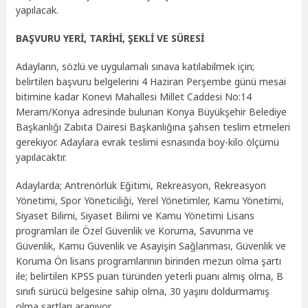
yapılacak.
BAŞVURU YERİ, TARİHİ, ŞEKLİ VE SÜRESİ
Adayların, sözlü ve uygulamalı sınava katılabilmek için;
belirtilen başvuru belgelerini 4 Haziran Perşembe günü mesai
bitimine kadar Konevi Mahallesi Millet Caddesi No:14
Meram/Konya adresinde bulunan Konya Büyükşehir Belediye
Başkanlığı Zabıta Dairesi Başkanlığına şahsen teslim etmeleri
gerekiyor. Adaylara evrak teslimi esnasında boy-kilo ölçümü
yapılacaktır.
Adaylarda; Antrenörlük Eğitimi, Rekreasyon, Rekreasyon
Yönetimi, Spor Yöneticiliği, Yerel Yönetimler, Kamu Yönetimi,
Siyaset Bilimi, Siyaset Bilimi ve Kamu Yönetimi Lisans
programları ile Özel Güvenlik ve Koruma, Savunma ve
Güvenlik, Kamu Güvenlik ve Asayişin Sağlanması, Güvenlik ve
Koruma Ön lisans programlarının birinden mezun olma şartı
ile; belirtilen KPSS puan türünden yeterli puanı almış olma, B
sınıfı sürücü belgesine sahip olma, 30 yaşını doldurmamış
olma şartları aranıyor.