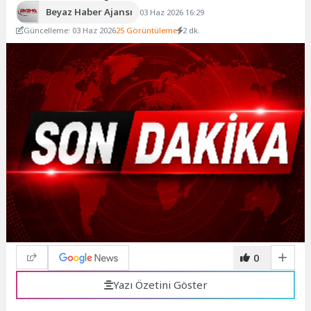
Beyaz Haber Ajansı
03 Haz 2026 16:29
Güncelleme: 03 Haz 2026
25 Görüntüleme
2 dk.
0
Yazı Özetini Göster