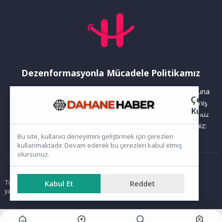
Dezenformasyonla Mücadele Politikamız
Yayınlanan haberler doğruluk ilkesi gözetilerek hazırlanır. Buna
Çerez
rağmen bazı içeriklerde eksik, hatalı veya güncelliğini yitirmiş
Kullanı
bilgiler bulunabilir.Yanlış veya yanıltıcı olduğunu düşündüğünüz
haberleri aşağıdaki iletişim kanallarından bize bildirebilirsiniz:
Bu site, kullanıcı deneyimini geliştirmek için çerezleri
kullanmaktadır. Devam ederek bu çerezleri kabul etmiş
olursunuz.
Ana Sayfa
Tüm hakları saklıdır. Sitede yer alan içerikler izinsiz kopyalanamaz,
Kabul Et
Reddet
yayımlanamaz ve kullanılamaz.