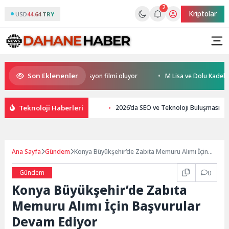
2
Kriptolar
USD
44.64 TRY
Son Eklenenler
rkiye’nin ilk IMAX® animasyon filmi oluyor
M Lisa ve Dolu Kadehi Ters 
Teknoloji Haberleri
2026’da SEO ve Teknoloji Buluşması
Ana Sayfa
Gündem
Konya Büyükşehir’de Zabıta Memuru Alımı İçin
Başvurular Devam Ediyor
Gündem
0
Konya Büyükşehir’de Zabıta
Memuru Alımı İçin Başvurular
Devam Ediyor