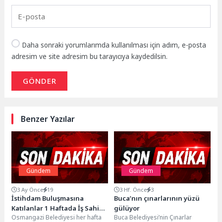
Daha sonraki yorumlarımda kullanılması için adım, e-posta
adresim ve site adresim bu tarayıcıya kaydedilsin.
GÖNDER
Benzer Yazılar
Gündem
Gündem
3 Ay Önce
19
3 Hf. Önce
3
İstihdam Buluşmasına
Buca’nın çınarlarının yüzü
Katılanlar 1 Haftada İş Sahibi
gülüyor
Osmangazi Belediyesi her hafta
Buca Belediyesi’nin Çınarlar
Oluyor