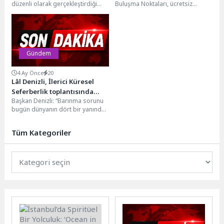
düzenli olarak gerçekleştirdiği
Buluşma Noktaları, ücretsiz
istihdam buluşmalarıyla iş arayan
kuaför, sağlık ve psikolojik
vatandaşları iş sahibi yapmaya...
danışmanlık hizmetlerinin yanı
sıra sosyalleşme...
Gündem
4 Ay Önce
20
Lâl Denizli, İlerici Küresel
Seferberlik toplantısında
Başkan Denizli: “Barınma sorunu
Hanem Çeşme modelini
bugün dünyanın dört bir yanında
anlattı
kentlerin en
temel gündemlerinden biri. Biz
Tüm Kategoriler
yerel yönetimler...