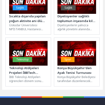
Sağlık
Sağlık
Sıcakta dışarıda yapılan
Diyetisyenler sağlıklı
yoğun aktivite ani ölüm
toplumun inşasında kilit
Üsküdar Üniversitesi
Diyetisyenlerin yalnızca
riskini artırabiliyor!
rol üstleniyor
NPİSTANBUL Hastanesi
ağırlık yönetimi alanında
Kardiyoloji Uzmanı Prof. Dr.
değil, hastalıkların
Mehmet Baltalı, artan sıcak
önlenmesi ve tedavisinde de
hava dalgalarının kalp...
önemli sorumluluklar
üstlendiğini belirten...
Teknoloji
Spor
Teknoloji Atölyeleri
Konya Büyükşehir’den
Projeleri İBBTech
Ayak Tenisi Turnuvası
İBB Teknoloji Atölyeleri
Konya Büyükşehir Belediyesi
Seçmelerinde
öğrencileri dönem sonu
tarafından düzenlenecek
projeleriyle İBBTech
Ayak Tenisi Turnuvası,
Teknoloji Takımının
sporcuları ve sporseverleri
seçmelerine katıldı.
heyecan dolu bir
Akademisyenlerden oluşan
organizasyonda...
jürinin...