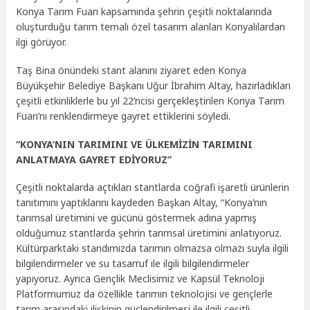
Konya Tarım Fuarı kapsamında şehrin çeşitli noktalarında
oluşturduğu tarım temalı özel tasarım alanları Konyalılardan
ilgi görüyor.
Taş Bina önündeki stant alanını ziyaret eden Konya
Büyükşehir Belediye Başkanı Uğur İbrahim Altay, hazırladıkları
çeşitli etkinliklerle bu yıl 22’ncisi gerçekleştirilen Konya Tarım
Fuarı’nı renklendirmeye gayret ettiklerini söyledi.
“KONYA’NIN TARIMINI VE ÜLKEMİZİN TARIMINI
ANLATMAYA GAYRET EDİYORUZ”
Çeşitli noktalarda açtıkları stantlarda coğrafi işaretli ürünlerin
tanıtımını yaptıklarını kaydeden Başkan Altay, “Konya’nın
tarımsal üretimini ve gücünü göstermek adına yapmış
olduğumuz stantlarda şehrin tarımsal üretimini anlatıyoruz.
Kültürparktaki standımızda tarımın olmazsa olmazı suyla ilgili
bilgilendirmeler ve su tasarruf ile ilgili bilgilendirmeler
yapıyoruz. Ayrıca Gençlik Meclisimiz ve Kapsül Teknoloji
Platformumuz da özellikle tarımın teknolojisi ve gençlerle
tarım arasındaki ilişkinin güçlendirilmesi ile ilgili çeşitli