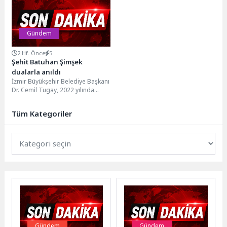
taşımak, aynı zamanda kentin...
mezarlıklarda bakım, onarım,
temizlik ve düzenleme...
Gündem
2 Hf. Önce
5
Şehit Batuhan Şimşek
dualarla anıldı
İzmir Büyükşehir Belediye Başkanı
Dr. Cemil Tugay, 2022 yılında
Pençe-Kilit Operasyonu'nda şehit
olan Astsubay Çavuş...
Tüm Kategoriler
Gündem
Gündem