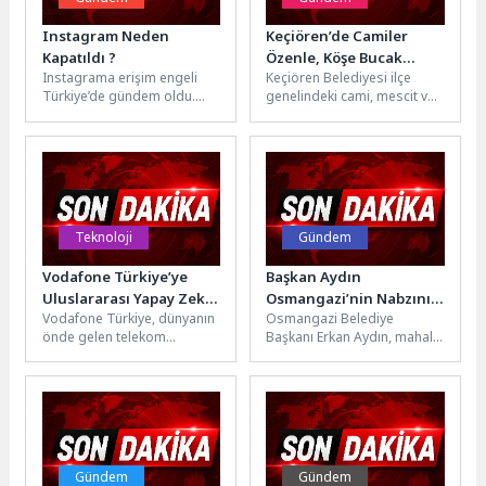
Instagram Neden
Keçiören’de Camiler
Kapatıldı ?
Özenle, Köşe Bucak
Instagrama erişim engeli
Keçiören Belediyesi ilçe
Temizleniyor
Türkiye’de gündem oldu.
genelindeki cami, mescit ve
İzmir Gazeteciler Cemiyeti,
ibadethanelerde rutin
Bilgi Teknolojileri
temizlik çalışmalarını büyük
Kurumu’nun ınstagrama
bir titizlikle aralıksız...
erişim engeli...
Teknoloji
Gündem
Vodafone Türkiye’ye
Başkan Aydın
Uluslararası Yapay Zekâ
Osmangazi’nin Nabzını
Vodafone Türkiye, dünyanın
Osmangazi Belediye
Ödülü
Sahada Tuttu
önde gelen telekom
Başkanı Erkan Aydın, mahalle
inovasyon platformu TM
ziyaretleri kapsamında
Forum tarafından
Küplüpınar Mahallesi’nde
Kopenhag’da düzenlenen
vatandaşlarla bir araya
“Digital Transformation...
geldi. Vatandaşların...
Gündem
Gündem