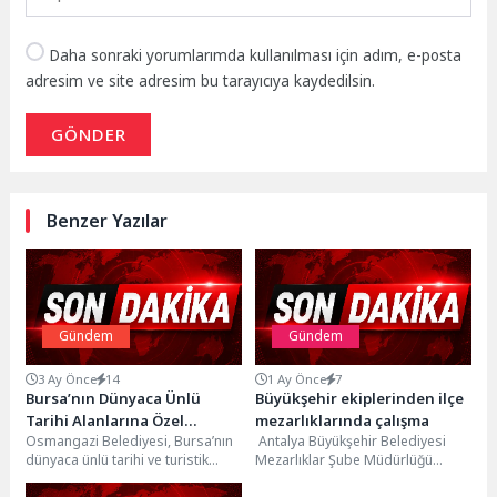
Daha sonraki yorumlarımda kullanılması için adım, e-posta
adresim ve site adresim bu tarayıcıya kaydedilsin.
GÖNDER
Benzer Yazılar
Gündem
Gündem
3 Ay Önce
14
1 Ay Önce
7
Bursa’nın Dünyaca Ünlü
Büyükşehir ekiplerinden ilçe
Tarihi Alanlarına Özel
mezarlıklarında çalışma
Osmangazi Belediyesi, Bursa’nın
Antalya Büyükşehir Belediyesi
Temizlik Ekibi
dünyaca ünlü tarihi ve turistik
Mezarlıklar Şube Müdürlüğü
değerlerini koruyup geleceğe
ekipleri, ilçelerde bulunan