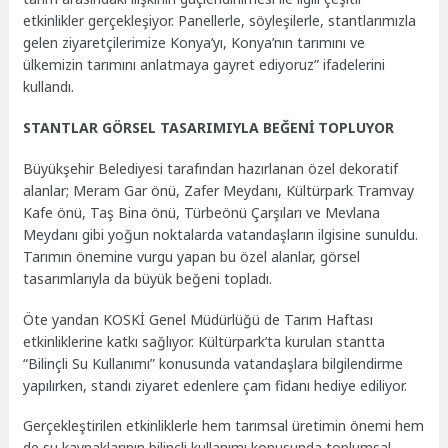
etkinlikler gerçekleşiyor. Panellerle, söyleşilerle, stantlarımızla
gelen ziyaretçilerimize Konya’yı, Konya’nın tarımını ve
ülkemizin tarımını anlatmaya gayret ediyoruz” ifadelerini
kullandı.
STANTLAR GÖRSEL TASARIMIYLA BEĞENİ TOPLUYOR
Büyükşehir Belediyesi tarafından hazırlanan özel dekoratif
alanlar; Meram Gar önü, Zafer Meydanı, Kültürpark Tramvay
Kafe önü, Taş Bina önü, Türbeönü Çarşıları ve Mevlana
Meydanı gibi yoğun noktalarda vatandaşların ilgisine sunuldu.
Tarımın önemine vurgu yapan bu özel alanlar, görsel
tasarımlarıyla da büyük beğeni topladı.
Öte yandan KOSKİ Genel Müdürlüğü de Tarım Haftası
etkinliklerine katkı sağlıyor. Kültürpark’ta kurulan stantta
“Bilinçli Su Kullanımı” konusunda vatandaşlara bilgilendirme
yapılırken, standı ziyaret edenlere çam fidanı hediye ediliyor.
Gerçekleştirilen etkinliklerle hem tarımsal üretimin önemi hem
de su kaynaklarının bilinçli kullanımı konusunda toplumsal