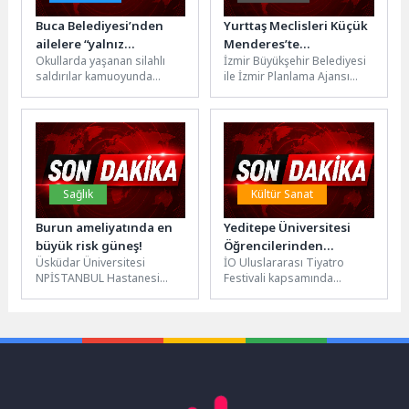
Buca Belediyesi’nden
Yurttaş Meclisleri Küçük
ailelere “yalnız
Menderes’te
Okullarda yaşanan silahlı
İzmir Büyükşehir Belediyesi
değilsiniz” mesajı
tamamlandı, sıra yeni
saldırılar kamuoyunda
ile İzmir Planlama Ajansı
ilçelerde
büyük bir endişe yaratırken,
(İZPA) iş birliğiyle yürütülen
Buca Belediyesi ailelere
İzmir Yurttaş Meclisleri
yönelik psikolojik destek...
toplantıları...
Sağlık
Kültür Sanat
Burun ameliyatında en
Yeditepe Üniversitesi
büyük risk güneş!
Öğrencilerinden
Üsküdar Üniversitesi
İO Uluslararası Tiyatro
‘Bernarda Alba’nın Evi’
NPİSTANBUL Hastanesi
Festivali kapsamında
Tiyatrosu
Kulak, Burun, Boğaz Uzmanı
düzenlenen Üniversiteler
Dr. Öğr. Üyesi K. Ali
Arası Tiyatro
Rahimi, yaz aylarında...
Buluşmaları’nda, Yeditepe
Üniversitesi Sanat ve
Tasarım...