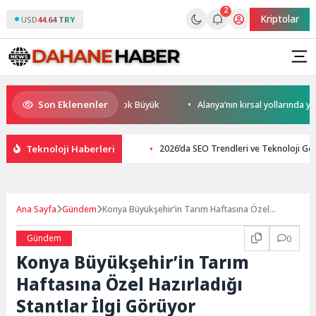
2
Kriptolar
USD
44.64 TRY
Son Eklenenler
resel Rekabet Potansiyeli Çok Büyük
Alanya’nın kırsal yollarında yoğu
Teknoloji Haberleri
2026’da SEO Trendleri ve Teknoloji Gel
Ana Sayfa
Gündem
Konya Büyükşehir’in Tarım Haftasına Özel
Hazırladığı Stantlar İlgi Görüyor
Gündem
0
Konya Büyükşehir’in Tarım
Haftasına Özel Hazırladığı
Stantlar İlgi Görüyor