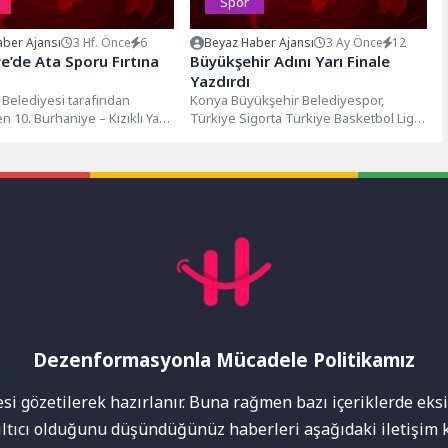
Spor
ber Ajansı
3 Hf. Önce
6
Beyaz Haber Ajansı
3 Ay Önce
12
e’de Ata Sporu Fırtına
Büyükşehir Adını Yarı Finale
Yazdırdı
Belediyesi tarafından
Konya Büyükşehir Belediyespor,
 10. Burhaniye – Kızıklı Yağlı
Türkiye Sigorta Türkiye Basketbol Ligi
üreşleri, ülkenin dört bir
play-off çeyrek final serisinin üçüncü
.
maçında Fenerbahçe...
Dezenformasyonla Mücadele Politikamız
mı
i gözetilerek hazırlanır. Buna rağmen bazı içeriklerde eksik
nıltıcı olduğunu düşündüğünüz haberleri aşağıdaki iletişim k