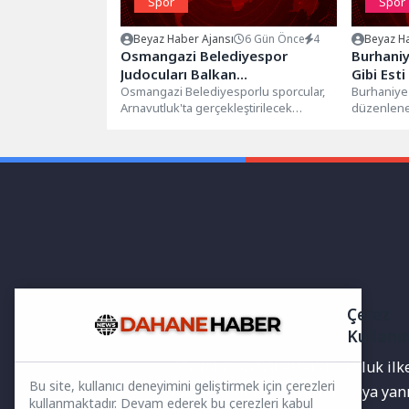
Spor
Spor
Beyaz Haber Ajansı
6 Gün Önce
4
Beyaz Ha
Osmangazi Belediyespor
Burhaniy
Judocuları Balkan
Gibi Esti
Şampiyonası’nda Türkiye’yi
Osmangazi Belediyesporlu sporcular,
Burhaniye 
Arnavutluk'ta gerçekleştirilecek
düzenlenen
Temsil Edecek
Büyükler Balkan Judo Şampiyonası'nda
Pehlivan G
ay-yıldızlı forma ile mücadele
yanından..
verecek.Osmangazi Belediyespor'un...
Çerez
Kullanı
Yayınlanan haberler doğruluk ilkes
Bu site, kullanıcı deneyimini geliştirmek için çerezleri
bilgiler bulunabilir.Yanlış veya ya
kullanmaktadır. Devam ederek bu çerezleri kabul