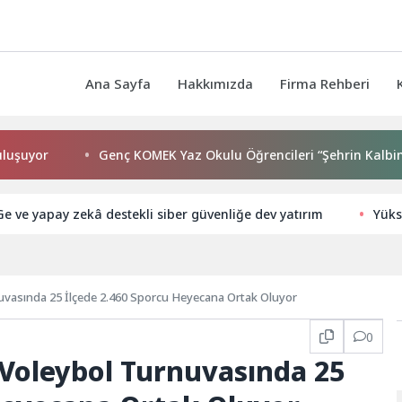
Ana Sayfa
Hakkımızda
Firma Rehberi
r
Genç KOMEK Yaz Okulu Öğrencileri “Şehrin Kalbinde Yolcu
Ge ve yapay zekâ destekli siber güvenliğe dev yatırım
Yüks
uvasında 25 İlçede 2.460 Sporcu Heyecana Ortak Oluyor
0
Voleybol Turnuvasında 25