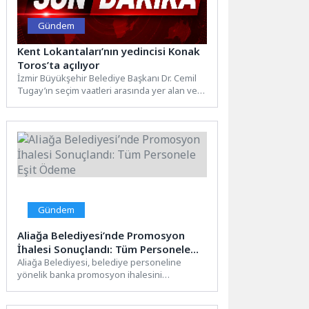
Gündem
Kent Lokantaları’nın yedincisi Konak
Toros’ta açılıyor
İzmir Büyükşehir Belediye Başkanı Dr. Cemil
Tugay’ın seçim vaatleri arasında yer alan ve
göreve gelir...
Gündem
Aliağa Belediyesi’nde Promosyon
İhalesi Sonuçlandı: Tüm Personele
Eşit Ödeme
Aliağa Belediyesi, belediye personeline
yönelik banka promosyon ihalesini
tamamladı. Yoğun rekabete sahne olan ihale
süreci,...