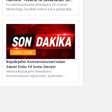
Sapanca Gölü’ne Geri Kazandırılıyor
Kocaeli Büyükşehir Belediyesi İSU Genel
Müdürlüğü, kuraklık riskine karşı geliştirdiği
entegre su yönetimi yaklaşımı kapsamında...
Kültür Sanat
Büyükşehir Konservatuvarı’ndan
Sanat Dolu Yıl Sonu Gecesi
Manisa Büyükşehir Belediyesi
Konservatuvarı öğrencileri, tiyatrodan
müziğe, halk danslarından koro
performanslarına uzanan Yıl Sonu Gecesi...