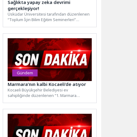
Sağlıkta yapay zeka devrimi
gerçekleşiyor!
Üsküdar Üniversitesi tarafından düzenlenen
“Toplum İçin Bilim Eğitim Seminerleri”
kapsamında, Rektör Yardımcısı Prof. Dr.
Türker...
Gündem
Marmara’nın kalbi Kocaeli’de atıyor
Kocaeli Büyükşehir Belediyesi ev
sahipliğinde düzenlenen “1. Marmara
Sürdürülebilir Çevre Sempozyumu” ilk
günden büyük ilgi...