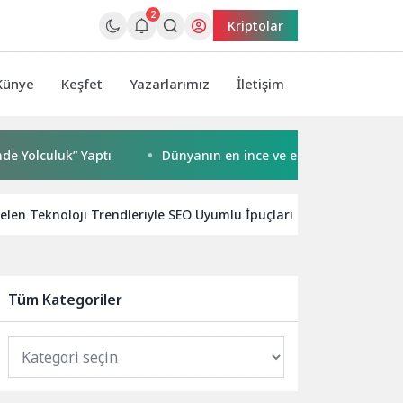
2
Kriptolar
Künye
Keşfet
Yazarlarımız
İletişim
luk” Yaptı
Dünyanın en ince ve en güçlü katlanabilir am
elen Teknoloji Trendleriyle SEO Uyumlu İpuçları
Dijital Dö
Tüm Kategoriler