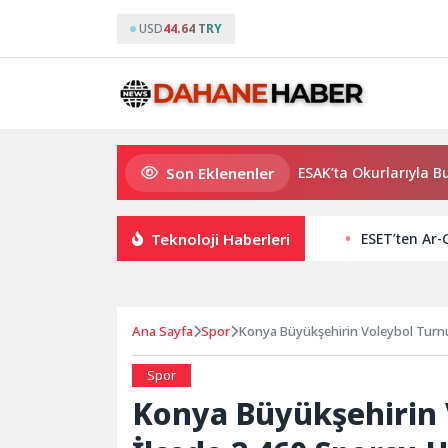
USD
44.64 TRY
Son Eklenenler
Usta Yazar Burhan Sönmez TESAK’ta Okurlarıyla Buluşuyo
Teknoloji Haberleri
ESET’ten Ar-
Ana Sayfa
Spor
Konya Büyükşehirin Voleybol Turn
Spor
Konya Büyükşehirin 