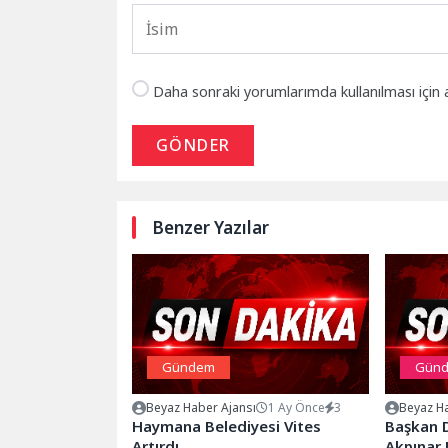
Daha sonraki yorumlarımda kullanılması için 
GÖNDER
Benzer Yazılar
Gündem
Gün
Beyaz Haber Ajansı
1 Ay Önce
3
Beyaz Ha
Haymana Belediyesi Vites
Başkan D
Artırdı
Akpınar 