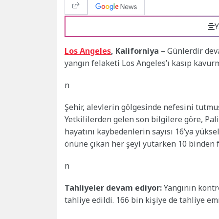
Y
Los Angeles
, Kaliforniya
– Günlerdir deva
yangın felaketi Los Angeles’ı kasıp kavur
n
Şehir, alevlerin gölgesinde nefesini tutmuş
Yetkililerden gelen son bilgilere göre, P
hayatını kaybedenlerin sayısı 16’ya yükseldi
önüne çıkan her şeyi yutarken 10 binden fa
n
Tahliyeler devam ediyor:
Yangının kontro
tahliye edildi. 166 bin kişiye de tahliye em