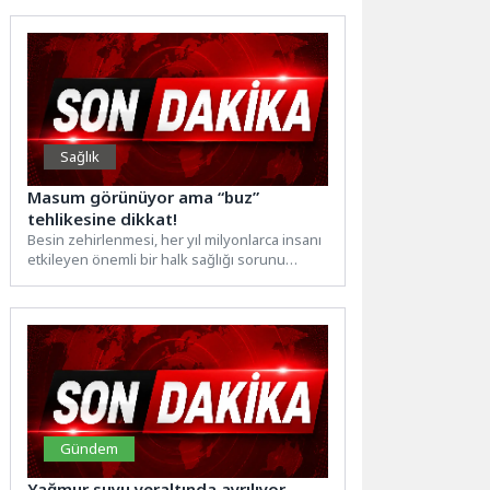
Aydın...
Sağlık
Masum görünüyor ama “buz”
tehlikesine dikkat!
Besin zehirlenmesi, her yıl milyonlarca insanı
etkileyen önemli bir halk sağlığı sorunu
olmayı sürdürüyor. Dünya...
Gündem
Yağmur suyu yeraltında ayrılıyor,