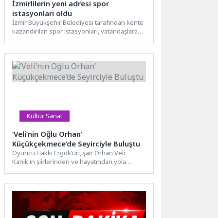
İzmirlilerin yeni adresi spor
istasyonları oldu
İzmir Büyükşehir Belediyesi tarafından kente
kazandırılan spor istasyonları, vatandaşlara
açık havada ücretsiz spor yapma imkânı...
Kültür Sanat
‘Veli’nin Oğlu Orhan’
Küçükçekmece’de Seyirciyle Buluştu
Oyuncu Hakkı Ergök’ün, şair Orhan Veli
Kanık'ın şiirlerinden ve hayatından yola
çıkarak sahneye taşıdığı ‘Veli’nin...