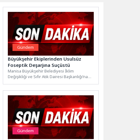
Gündem
Büyükşehir Ekiplerinden Usulsüz
Foseptik Deşarjına Suçüstü
Manisa Büyükşehir Belediyesi İklim
Değişikliği ve Sıfır Atık Dairesi Başkanlığı’na
bağlı İklim Zabıta ekipleri, çevrenin...
Gündem