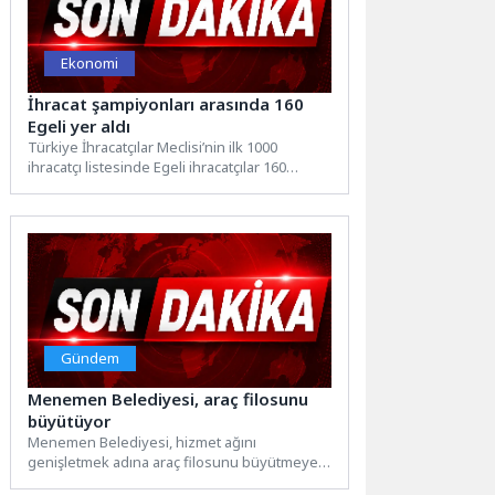
Ekonomi
İhracat şampiyonları arasında 160
Egeli yer aldı
Türkiye İhracatçılar Meclisi’nin ilk 1000
ihracatçı listesinde Egeli ihracatçılar 160
firmayla yerini aldı. Ege Bölgesi,...
Gündem
Menemen Belediyesi, araç filosunu
büyütüyor
Menemen Belediyesi, hizmet ağını
genişletmek adına araç filosunu büyütmeye
devam ediyor. Menemen Belediye Başkanı