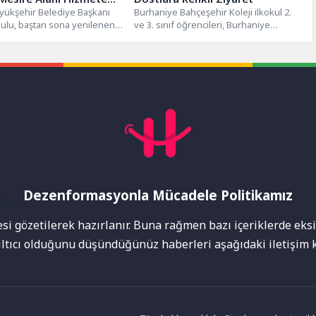
yükşehir Belediye Başkanı
Burhaniye Bahçeşehir Koleji ilkokul 2.
ulu, baştan sona yenilenen
ve 3. sınıf öğrencileri, Burhaniye
sire Alanı’nda son
Belediyesi Alida Nedim Erarslan
 yerinde...
Sokak...
Dezenformasyonla Mücadele Politikamız
mı
i gözetilerek hazırlanır. Buna rağmen bazı içeriklerde eksik
nıltıcı olduğunu düşündüğünüz haberleri aşağıdaki iletişim k