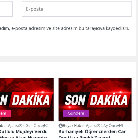
adım, e-posta adresim ve site adresim bu tarayıcıya kaydedilsin.
dem
Gündem
ber Ajansı
4 Gün Önce
2
Beyaz Haber Ajansı
2 Ay Önce
9
utlulu Müjdeyi Verdi:
Burhaniyeli Öğrencilerden Can
Mesire Alanı Hizmete
Dostlara Renkli Ziyaret