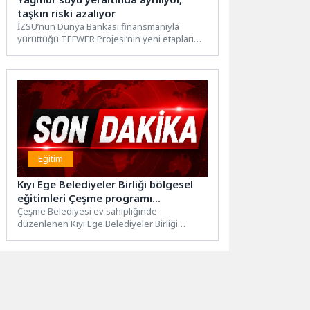
taşkın riski azalıyor
İZSU’nun Dünya Bankası finansmanıyla
yürüttüğü TEFWER Projesi’nin yeni etapları
Bornova ve Buca’da başladı. Yaklaşık 140...
Eğitim
Kıyı Ege Belediyeler Birliği bölgesel
eğitimleri Çeşme programı
tamamlandı
Çeşme Belediyesi ev sahipliğinde
düzenlenen Kıyı Ege Belediyeler Birliği
bölgesel eğitimleri, üç gün süren yoğun...