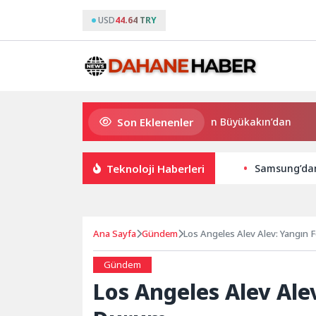
USD
44.64 TRY
Son Eklenenler
Süper Enduro’da start Başkan Büyükakın’dan
Büyükş
Teknoloji Haberleri
Samsung’dan 
Ana Sayfa
Gündem
Los Angeles Alev Alev: Yangın
Gündem
Los Angeles Alev Ale