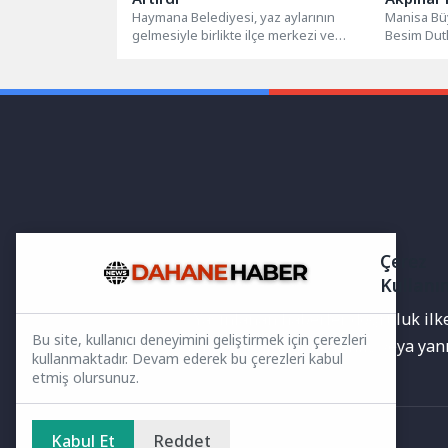
Haymana Belediyesi, yaz aylarının
Açılıyor
Manisa Bü
gelmesiyle birlikte ilçe merkezi ve
Besim Dutl
kırsal mahallelerdeki altyapı, üstyapı,
Akpınar Me
çevre düzenlemesi...
hazırlıkları
Çerez
Kullanı
Yayınlanan haberler doğruluk ilkes
Bu site, kullanıcı deneyimini geliştirmek için çerezleri
bilgiler bulunabilir.Yanlış veya ya
kullanmaktadır. Devam ederek bu çerezleri kabul
etmiş olursunuz.
Kabul Et
Reddet