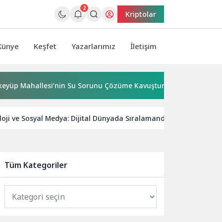
2
Kriptolar
Künye
Keşfet
Yazarlarımız
İletişim
allesi’nin Su Sorunu Çözüme Kavuşturuldu
Bornova’ya 7
oji ve Sosyal Medya: Dijital Dünyada Sıralamanda Yüksel!
Tüm Kategoriler