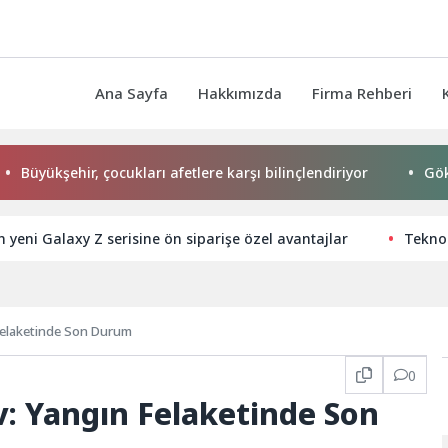
Ana Sayfa
Hakkımızda
Firma Rehberi
ehir, çocukları afetlere karşı bilinçlendiriyor
Gökeyüp Mah
yeni Galaxy Z serisine ön siparişe özel avantajlar
Teknol
 Felaketinde Son Durum
0
v: Yangın Felaketinde Son