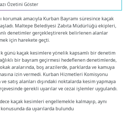
azı Özetini Göster
ını korumak amacıyla Kurban Bayramı süresince kaçak
aşladı. Maltepe Belediyesi Zabıta Müdürlüğü ekipleri,
nlı denetimler gerçekleştirerek belirlenen alanlar
ek için harekete geçti.
lk günü kaçak kesimlere yönelik kapsamlı bir denetim
sağlıklı bir bayram geçirmesi hedeflenen denetimlerde,
sokak aralarında, boş arazilerde, parklarda ve kamuya
masına izin vermedi. Kurban Hizmetleri Komisyonu
 ve satış alanları dışındaki noktalarda kesim yapmaya
çevesinde gerekli uyarılar ve cezai işlemler uygulandı.
adece kaçak kesimleri engellemekle kalmayıp, aynı
rı konusunda da uyarılarda bulundu