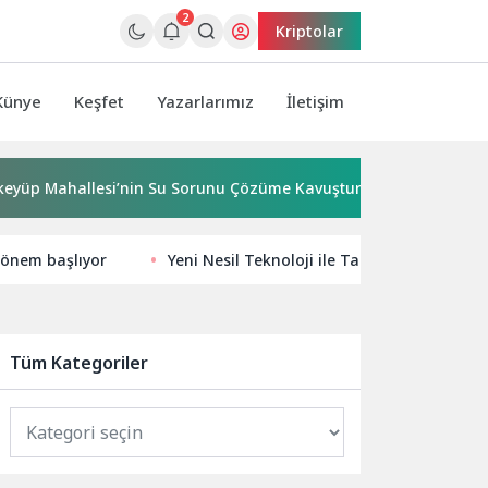
2
Kriptolar
Künye
Keşfet
Yazarlarımız
İletişim
ahallesi’nin Su Sorunu Çözüme Kavuşturuldu
Bornova’ya
 dönem başlıyor
Yeni Nesil Teknoloji ile Tanışın, Dijital Dö
Tüm Kategoriler