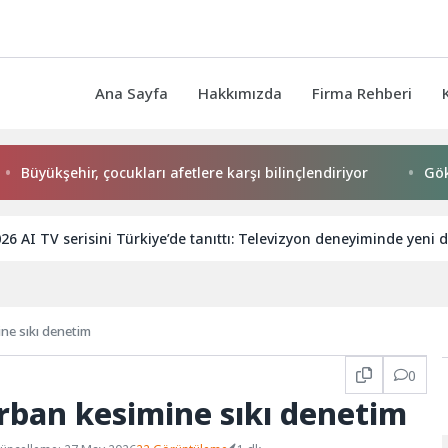
Ana Sayfa
Hakkımızda
Firma Rehberi
kşehir, çocukları afetlere karşı bilinçlendiriyor
Gökeyüp M
6 AI TV serisini Türkiye’de tanıttı: Televizyon deneyiminde yeni
ne sıkı denetim
0
rban kesimine sıkı denetim