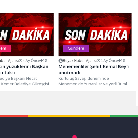
dem
Gündem
ber Ajansı
4 Ay Önce
18
Beyaz Haber Ajansı
2 Ay Önce
18
tin yüzüklerini Başkan
Menemenliler Şehit Kemal Bey’i
u taktı
unutmadı
ediye Başkanı Necati
Kurtuluş Savaşı döneminde
, Kemer Belediye Güreşçisi
Menemen'de Yunanlılar ve yerli Rumlar
e Kaya ile Nihal İrban'ın
tarafından katledilen Kaymakam Kemal
Bey, şehadetinin 107....