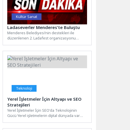
Kültür Sanat
Ladaseverler Menderes’te Buluştu
Menderes Belediyesi’nin destekleri ile
düzenlenen 2. Ladafest organizasyonu
Ladaseverlerin buluşması ile Menderes
sahillerinde düzenlendi.Menderes
Belediyesi’nin...
Teknoloji
Yerel İşletmeler İçin Altyapı ve SEO
Stratejileri
Yerel İşletmeler İçin SEO'da Teknolojinin
Gücü Yerel işletmelerin dijital dünyada var
olabilmeleri ve potansiyel müşterilere...