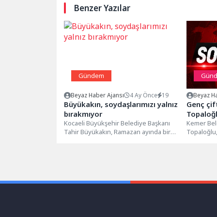
Benzer Yazılar
Gündem
Gün
Beyaz Haber Ajansı
4 Ay Önce
19
Beyaz Ha
Büyükakın, soydaşlarımızı yalnız
Genç çif
bırakmıyor
Topaloğl
Kocaeli Büyükşehir Belediye Başkanı
Kemer Bel
Tahir Büyükakın, Ramazan ayında bir
Topaloğlu
araya geldiği, Batı Trakya’da yaşayan
Kemal Berk
Türk...
söz...