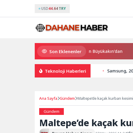
USD
44.64 TRY
Son Eklenenler
Süper Enduro’da start Başkan Büyükakın’dan
Büyü
Teknoloji Haberleri
Samsung, 202
Ana Sayfa
Gündem
Maltepe’de kaçak kurban kesimi
Gündem
Maltepe’de kaçak ku