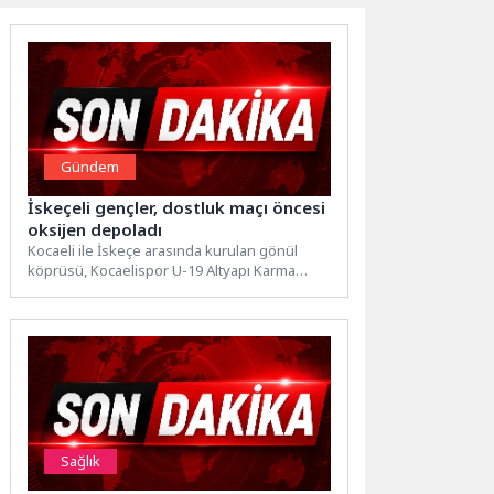
Gündem
İskeçeli gençler, dostluk maçı öncesi
oksijen depoladı
Kocaeli ile İskeçe arasında kurulan gönül
köprüsü, Kocaelispor U-19 Altyapı Karma
Takımı ile İskeçe Türk...
Sağlık