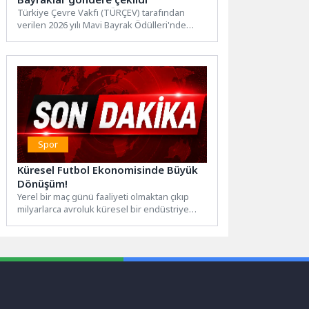
Türkiye Çevre Vakfı (TÜRÇEV) tarafından
verilen 2026 yılı Mavi Bayrak Ödülleri'nde
Ayvalık, Balıkesir'in en fazla...
Spor
Küresel Futbol Ekonomisinde Büyük
Dönüşüm!
Yerel bir maç günü faaliyeti olmaktan çıkıp
milyarlarca avroluk küresel bir endüstriye
dönüşen futbol, bugün...