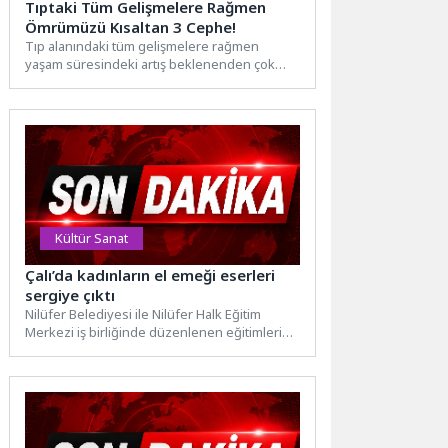
Tıptaki Tüm Gelişmelere Rağmen
Ömrümüzü Kısaltan 3 Cephe!
Tıp alanındaki tüm gelişmelere rağmen
yaşam süresindeki artış beklenenden çok
daha yavaş. Elimizdeki tüm tıp...
Kültür Sanat
Çalı’da kadınların el emeği eserleri
sergiye çıktı
Nilüfer Belediyesi ile Nilüfer Halk Eğitim
Merkezi iş birliğinde düzenlenen eğitimleri
başarıyla tamamlayan kadınların dönem...