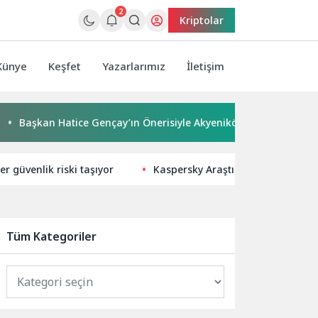
2
Kriptolar
Künye
Keşfet
Yazarlarımız
İletişim
n Hatice Gençay’ın Önerisiyle Akyeniköy Düğün Salonu Yıl Sonun
ler güvenlik riski taşıyor
Kaspersky Araştırması: Sızdırılan
Tüm Kategoriler