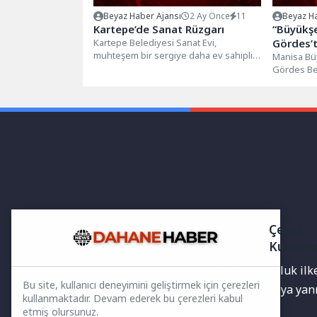
Beyaz Haber Ajansı
2 Ay Önce
11
Beyaz Ha
Kartepe’de Sanat Rüzgarı
“Büyükşe
Kartepe Belediyesi Sanat Evi,
Gördes’t
muhteşem bir sergiye daha ev sahipliği
Unutulm
Manisa Büy
yapıyor. Sanat Eğitmeni Ebru Baran...
Gördes Bel
düzenlene
Gördes’te” 
Çerez
Kullanı
Yayınlanan haberler doğruluk ilkes
Bu site, kullanıcı deneyimini geliştirmek için çerezleri
bilgiler bulunabilir.Yanlış veya ya
kullanmaktadır. Devam ederek bu çerezleri kabul
etmiş olursunuz.