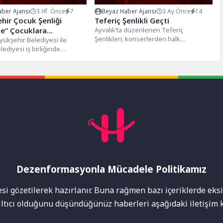
ber Ajansı
3 Hf. Önce
7
Beyaz Haber Ajansı
3 Ay Önce
14
hir Çocuk Şenliği
Teferiç Şenlikli Geçti
e” Çocuklara
Ayvalık’ta düzenlenen Teferiç
Şenlikleri, konserlerden halk
az Bir Akşam Yaşattı
ükşehir Belediyesi ile
oyunlarına, kültürel etkinliklerden
ediyesi iş birliğinde
uluslararası buluşmalara kadar dopdolu
n “Büyükşehir Çocuk Şenliği
programıyla büyük...
adlı etkinlik,...
Dezenformasyonla Mücadele Politikamız
mı
i gözetilerek hazırlanır. Buna rağmen bazı içeriklerde eksik
nıltıcı olduğunu düşündüğünüz haberleri aşağıdaki iletişim k