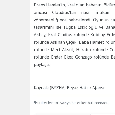
Prens Hamlet’in, kral olan babasını öldü
amcası Claudius’tan nasıl intikam a
yönetmenliğinde sahnelendi. Oyunun s
tasarımını ise Tuğba Eskicioğlu ve Bah
Akbey, Kral Cladius rolünde Kubilay Erde
rolünde Aslıhan Çiçek, Baba Hamlet rolün
rolünde Mert Aksüt, Horaito rolünde Ce
rolünde Ender Eker, Gonzago rolünde Ba
paylaştı.
Kaynak: (BYZHA) Beyaz Haber Ajansı
Etiketler :
Bu yazıya ait etiket bulunamadı.