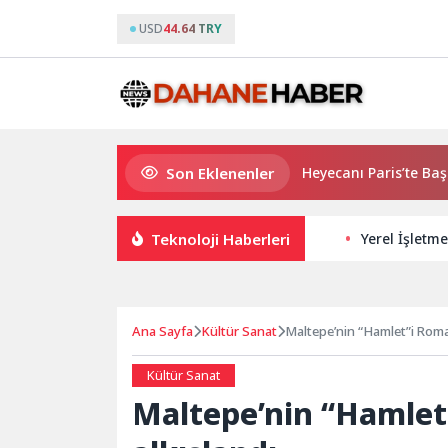
USD
44.64 TRY
Son Eklenenler
2026 PUBG Mobile World Cup Heyecanı Paris’te Başlıyor
Teknoloji Haberleri
Yerel İşletme
Ana Sayfa
Kültür Sanat
Maltepe’nin “Hamlet”i Roma
Kültür Sanat
Maltepe’nin “Hamlet