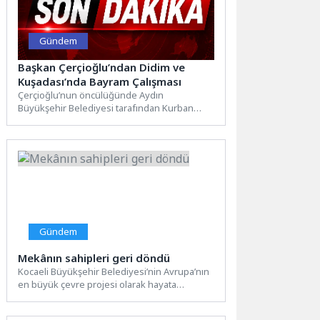
Gündem
Başkan Çerçioğlu’ndan Didim ve
Kuşadası’nda Bayram Çalışması
Çerçioğlu’nun öncülüğünde Aydın
Büyükşehir Belediyesi tarafından Kurban
Bayramı öncesinde gerçekleştirilen çalışmalar
devam ediyor.Aydın Büyükşehir Belediyesi...
Gündem
Mekânın sahipleri geri döndü
Kocaeli Büyükşehir Belediyesi’nin Avrupa’nın
en büyük çevre projesi olarak hayata
geçirdiği “İzmit Körfezi Dip Çamuru...