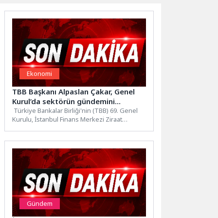
Ekonomi
TBB Başkanı Alpaslan Çakar, Genel
Kurul’da sektörün gündemini
değerlendirdi
Türkiye Bankalar Birliği'nin (TBB) 69. Genel
Kurulu, İstanbul Finans Merkezi Ziraat
Kuleleri Oditoryumu’nda
gerçekleştirildi. Genel Kurul'un...
Gündem