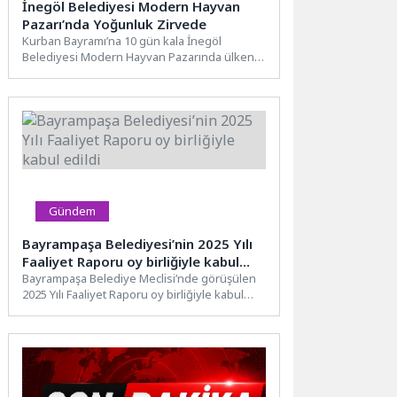
İnegöl Belediyesi Modern Hayvan
Pazarı’nda Yoğunluk Zirvede
Kurban Bayramı’na 10 gün kala İnegöl
Belediyesi Modern Hayvan Pazarında ülkenin
dört bir yanından gelen...
Gündem
Bayrampaşa Belediyesi’nin 2025 Yılı
Faaliyet Raporu oy birliğiyle kabul
edildi
Bayrampaşa Belediye Meclisi’nde görüşülen
2025 Yılı Faaliyet Raporu oy birliğiyle kabul
edildi. Mecliste konuşan Belediye...