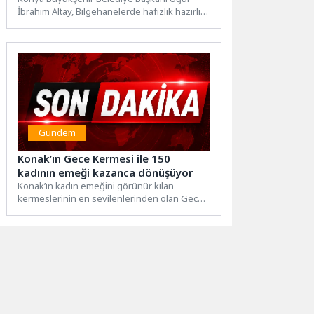
İbrahim Altay, Bilgehanelerde hafızlık hazırlık
Buluştu
eğitimine katılarak tamamı Hafızlık İmam...
Gündem
Konak’ın Gece Kermesi ile 150
kadının emeği kazanca dönüşüyor
Konak’ın kadın emeğini görünür kılan
kermeslerinin en sevilenlerinden olan Gece
Kermesi’nde stant sayısı 150’ye ulaştı....