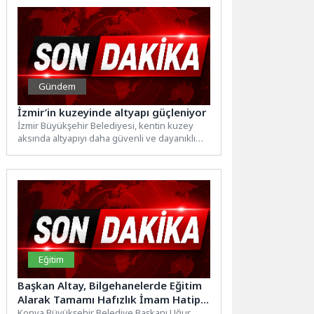
Gündem
İzmir’in kuzeyinde altyapı güçleniyor
İzmir Büyükşehir Belediyesi, kentin kuzey
aksında altyapıyı daha güvenli ve dayanıklı
hale getirmek için çalışıyor....
Eğitim
Başkan Altay, Bilgehanelerde Eğitim
Alarak Tamamı Hafızlık İmam Hatip
Okullarını Kazanan Öğrencilerle
Konya Büyükşehir Belediye Başkanı Uğur