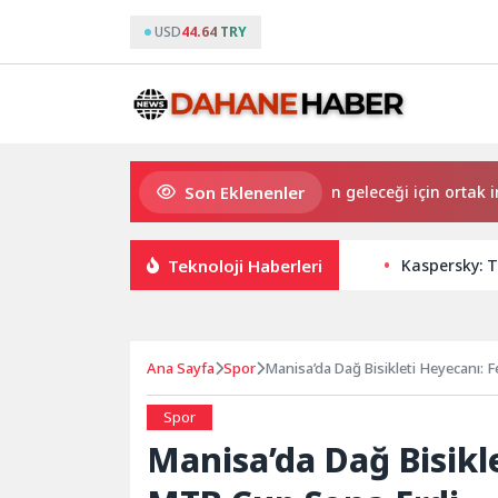
USD
44.64 TRY
Son Eklenenler
Başkan Yıldız Ünsal: “Kulübün geleceği için ortak irade ol
Teknoloji Haberleri
Kaspersky: T
Ana Sayfa
Spor
Manisa’da Dağ Bisikleti Heyecanı: 
Spor
Manisa’da Dağ Bisikl