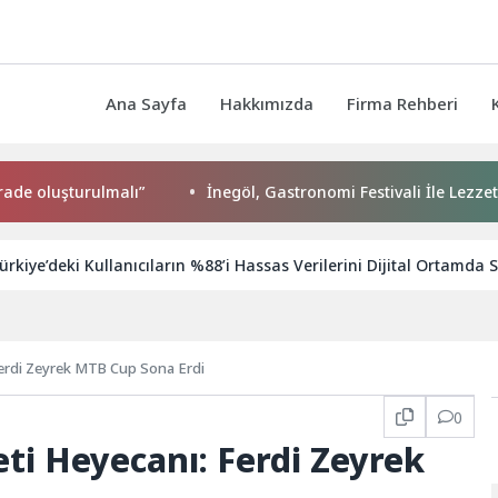
Ana Sayfa
Hakkımızda
Firma Rehberi
uşturulmalı”
İnegöl, Gastronomi Festivali İle Lezzetlerini Vi
ürkiye’deki Kullanıcıların %88’i Hassas Verilerini Dijital Ortamda
Ferdi Zeyrek MTB Cup Sona Erdi
0
eti Heyecanı: Ferdi Zeyrek