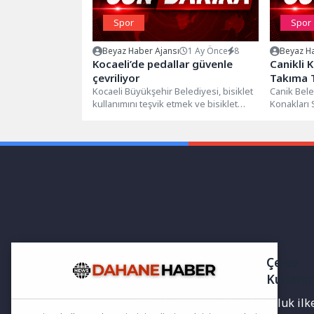
Spor
Spor
Beyaz Haber Ajansı
1 Ay Önce
8
Beyaz Ha
Kocaeli’de pedallar güvenle
Canikli K
çevriliyor
Takıma 
Kocaeli Büyükşehir Belediyesi, bisiklet
Canik Bele
kullanımını teşvik etmek ve bisiklet
Konakları 
yollarında farkındalığı artırmak amacıyla
İlmek Emek
çalışmalarını sürdürüyor....
Çerez
Kullanı
Yayınlanan haberler doğruluk ilkes