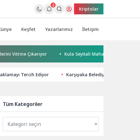
2
Kriptolar
Künye
Keşfet
Yazarlarımız
İletişim
trine Çıkarıyor
Kula Seyitali Mahallesi’nde Sıcak Asfalt Ç
 Saklamayı Tercih Ediyor
Karşıyaka Belediyesi’nden öncü hizm
Tüm Kategoriler