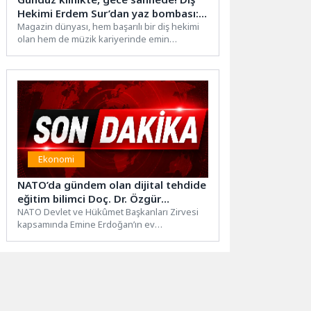
Hekimi Erdem Sur’dan yaz bombası:
Cilvelim
Magazin dünyası, hem başarılı bir diş hekimi
olan hem de müzik kariyerinde emin
adımlarla ilerleyen...
Ekonomi
NATO’da gündem olan dijital tehdide
eğitim bilimci Doç. Dr. Özgür
Bolat’tan ailelere kritik uyarı: “Çözüm
NATO Devlet ve Hükûmet Başkanları Zirvesi
kapsamında Emine Erdoğan’ın ev
yasak değil, öz denetim”
sahipliğinde gerçekleştirilen lider eşleri
programında...