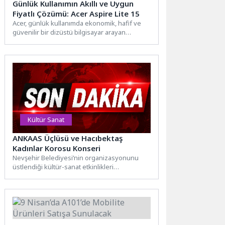
Günlük Kullanımın Akıllı ve Uygun
Fiyatlı Çözümü: Acer Aspire Lite 15
Acer, günlük kullanımda ekonomik, hafif ve
güvenilir bir dizüstü bilgisayar arayan
kullanıcılar için ultra ince...
Kültür Sanat
ANKAAS Üçlüsü ve Hacıbektaş
Kadınlar Korosu Konseri
Nevşehir Belediyesi’nin organizasyonunu
üstlendiği kültür-sanat etkinlikleri
kapsamında Hacıbektaş’ta kurulan AnKaAs
Üçlüsü ve Hacıbektaş Kadınlar Korosu,...