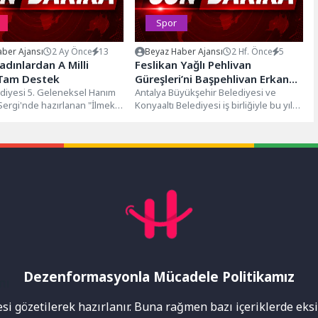
Spor
ber Ajansı
2 Ay Önce
13
Beyaz Haber Ajansı
2 Hf. Önce
5
adınlardan A Milli
Feslikan Yağlı Pehlivan
Tam Destek
Güreşleri’ni Başpehlivan Erkan
diyesi 5. Geleneksel Hanım
Taş kazandıf
Antalya Büyükşehir Belediyesi ve
Sergi'nde hazırlanan "İlmek
Konyaaltı Belediyesi iş birliğiyle bu yıl
, İlmek İlmek Zafer" standı...
28'incisi düzenlenen Feslikan Yağlı
Pehlivan...
Dezenformasyonla Mücadele Politikamız
mı
i gözetilerek hazırlanır. Buna rağmen bazı içeriklerde eksik