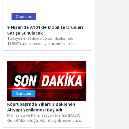
Otomobil
9 Nisan’da A101’de Mobilite Ürünleri
Satışa Sunulacak
Türkiye’nin 81 ilinde ve tüm ilçelerinde
13.500’ü aşkın marketiyle hizmet veren,
1.200’den fazla tedarikçisiyle perakende...
Gündem
Köprübaşı’nda Yıllardır Beklenen
Altyapı Yenilemesi Başladı
Manisa Su ve Kanalizasyon İdaresi (MASKİ)
Genel Müdürlüğü, Köprübaşı ilçesinde uzun
yıllardır el değmeyen altyapı...