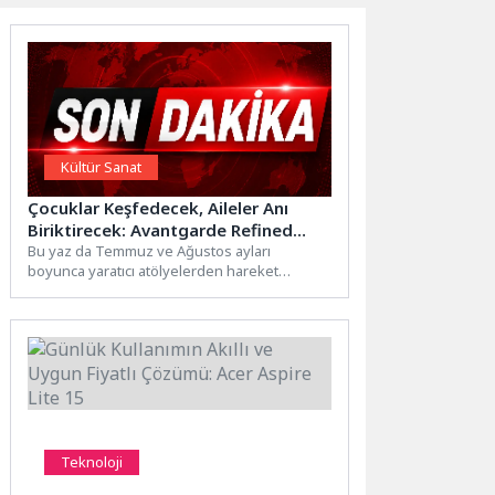
Kültür Sanat
Çocuklar Keşfedecek, Aileler Anı
Biriktirecek: Avantgarde Refined
Yalıkavak’ta İlham Dolu Bir Yaz
Bu yaz da Temmuz ve Ağustos ayları
boyunca yaratıcı atölyelerden hareket
Başladı!
programlarına, açık hava sinemasından...
Teknoloji