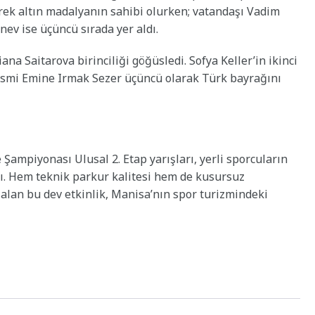
erek altın madalyanın sahibi olurken; vatandaşı Vadim
Enev ise üçüncü sırada yer aldı.
na Saitarova birinciliği göğüsledi. Sofya Keller’in ikinci
 ismi Emine Irmak Sezer üçüncü olarak Türk bayrağını
 Şampiyonası Ulusal 2. Etap yarışları, yerli sporcuların
ı. Hem teknik parkur kalitesi hem de kusursuz
alan bu dev etkinlik, Manisa’nın spor turizmindeki