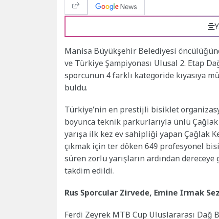
Y
Manisa Büyükşehir Belediyesi öncülüğünde
ve Türkiye Şampiyonası Ulusal 2. Etap Dağ
sporcunun 4 farklı kategoride kıyasıya mü
buldu.
Türkiye’nin en prestijli bisiklet organiza
boyunca teknik parkurlarıyla ünlü Çağlak 
yarışa ilk kez ev sahipliği yapan Çağlak 
çıkmak için ter döken 649 profesyonel bis
süren zorlu yarışların ardından dereceye g
takdim edildi.
Rus Sporcular Zirvede, Emine Irmak Se
Ferdi Zeyrek MTB Cup Uluslararası Dağ Bi