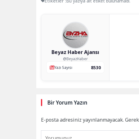
Etiketler :
Bu yazıya ait etiket bulunamadı.
Beyaz Haber Ajansı
@BeyazHaber
8530
Yazı Sayısı
Bir Yorum Yazın
E-posta adresiniz yayınlanmayacak.
Gerek