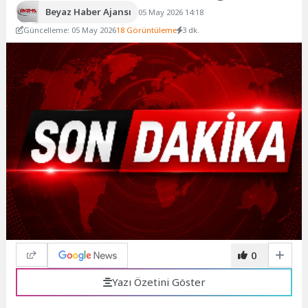
Beyaz Haber Ajansı
05 May 2026 14:18
Güncelleme: 05 May 2026
18 Görüntüleme
3 dk.
0
Yazı Özetini Göster