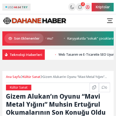
2
Kriptolar
USD
44.64 TRY
Son Eklenenler
e Kolon Kanseri Riski Artıyor mu?
Karşıyaka’da “sokak” çocukların!
Teknoloji Haberleri
Web Tasarım ve E-Ticarette SEO Uyuml
Ana Sayfa
Kültür Sanat
Gizem Alukan’ın Oyunu “Mavi Metal Yığını”
Muhsin Ertuğrul Okumalarının Son Konuğu
Oldu
Kültür Sanat
0
Gizem Alukan’ın Oyunu “Mavi
Metal Yığını” Muhsin Ertuğrul
Okumalarının Son Konuğu Oldu