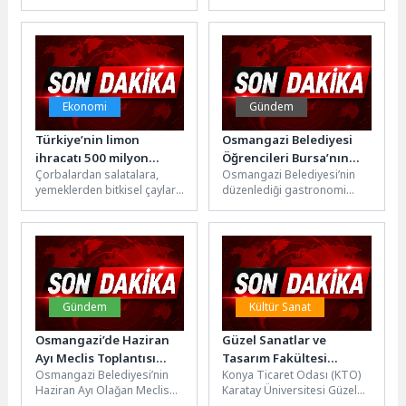
ölümünün 78’inci
Eskişehir’de düzenlenen U16
yıldönümünde Maltepe
Türkiye Atletizm
Belediyesi’nin düzenlediği
Şampiyonası’nda elde ettiği
“Sabahattin Ali Günleri”...
derecelerle önemli...
Ekonomi
Gündem
Türkiye’nin limon
Osmangazi Belediyesi
ihracatı 500 milyon
Öğrencileri Bursa’nın
Çorbalardan salatalara,
Osmangazi Belediyesi’nin
dolara koşuyor
Lezzetleriyle Buluşturdu
yemeklerden bitkisel çaylara
düzenlediği gastronomi
lezzet katan limon
turunda Yalova Üniversitesi
Türkiye’nin ihracatında da
öğrencileri, Bursa’nın coğrafi
öne çıkan ürünlerden biri...
işaretli lezzetlerini
deneyimlerken, Hanlar
Bölgesi’nin...
Gündem
Kültür Sanat
Osmangazi’de Haziran
Güzel Sanatlar ve
Ayı Meclis Toplantısı
Tasarım Fakültesi
Osmangazi Belediyesi’nin
Konya Ticaret Odası (KTO)
Gerçekleşti
Öğrencilerinin Projeleri,
Haziran Ayı Olağan Meclis
Karatay Üniversitesi Güzel
Mezuniyet Sergisinde
Toplantısı, Osmangazi
Sanatlar ve Tasarım