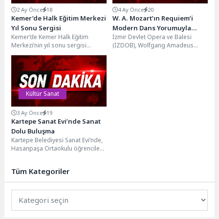
2 Ay Önce
18
4 Ay Önce
20
Kemer’de Halk Eğitim Merkezi
W. A. Mozart’ın Requiem’i
Yıl Sonu Sergisi
Modern Dans Yorumuyla
Kemer’de Kemer Halk Eğitim
İzmir Devlet Opera ve Balesi
Dünya Prömiyerini İzmir’de
Merkezi’nin yıl sonu sergisi
(İZDOB), Wolfgang Amadeus
Gerçekleştirecek
düzenlendi. Sergi kapsamında
Mozart’ın başyapıtı “Requiem”i
halk eğitim kursiyerlerinin
klasik kalıpların dışına çıkararak...
hazırladığı...
Kültür Sanat
3 Ay Önce
19
Kartepe Sanat Evi’nde Sanat
Dolu Buluşma
Kartepe Belediyesi Sanat Evi’nde,
Hasanpaşa Ortaokulu öğrencileri
tarafından hazırlanan “Barış
Manço” temalı sanat sergisi
Tüm Kategoriler
düzenlenen...