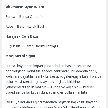
Okumanın Oyuncuları:
Funda – Bensu Orhunöz
Ayşe – Betül Kızılok Bavli
Hüseyin – Cem Baza
Küçük Kız – Ceren Hacımuratoğlu
Mavi Metal Yığını
Funda, köyünden koparılıp İstanbul’un baskıcı ortamına
getirildiğinde, kendisini sadece tanımadığı bir adamla değil,
kadınlara dayatılan asırlık bir sessizlik geleneğiyle karşı karşıya
bulur. Mavi Metal Yığını, aynı evin içinde birbirine
yabancılaştırılan iki kadının —Funda ve Ayşe’nin— kesişen
trajedisini ve bu kapalı dünyadan çıkış yollarını anlatır.
Oyun, yaşadıkları ağır travmalara rağmen başka bir hayatın
mümkün olduğuna inananların öyküsüdür. Funda’nın küçük bir