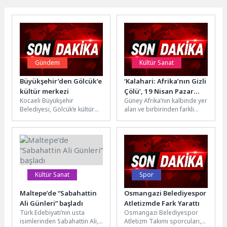
Gündem
Kültür Sanat
Büyükşehir’den Gölcük’e
‘Kalahari: Afrika’nın Gizli
kültür merkezi
Çölü’, 19 Nisan Pazar
Kocaeli Büyükşehir
Güney Afrika’nın kalbinde yer
20.00’de National
Belediyesi, Gölcük’e kültür
alan ve birbirinden farklı
Geographic WILD
merkezi yapımı için ihale
manzaralardan oluşan
Ekranlarında
sürecini başlattı. Kültür
kadim çöl Kalahari, yüzeyinin
İzleyicilerle Buluşuyor!
merkezini inşa edecek...
altındakilere...
Kültür Sanat
Spor
Maltepe’de “Sabahattin
Osmangazi Belediyespor
Ali Günleri” başladı
Atletizmde Fark Yarattı
Türk Edebiyatı’nın usta
Osmangazi Belediyespor
isimlerinden Sabahattin Ali,
Atletizm Takımı sporcuları,