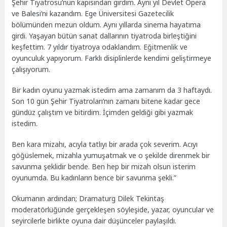
Şehir Tiyatrosu’nun kapısından girdim. Aynı yıl Devlet Opera
ve Balesi’ni kazandım. Ege Üniversitesi Gazetecilik
bölümünden mezun oldum. Aynı yıllarda sinema hayatıma
girdi. Yaşayan bütün sanat dallarının tiyatroda birleştiğini
keşfettim. 7 yıldır tiyatroya odaklandım. Eğitmenlik ve
oyunculuk yapıyorum. Farklı disiplinlerde kendimi geliştirmeye
çalışıyorum.
Bir kadın oyunu yazmak istedim ama zamanım da 3 haftaydı.
Son 10 gün Şehir Tiyatroları’nın zamanı bitene kadar gece
gündüz çalıştım ve bitirdim. İçimden geldiği gibi yazmak
istedim.
Ben kara mizahı, acıyla tatlıyı bir arada çok severim. Acıyı
göğüslemek, mizahla yumuşatmak ve o şekilde direnmek bir
savunma şeklidir bende. Ben hep bir mizah olsun isterim
oyunumda. Bu kadınların bence bir savunma şekli.”
Okumanın ardından; Dramaturg Dilek Tekintaş
moderatörlüğünde gerçekleşen söyleşide, yazar, oyuncular ve
seyircilerle birlikte oyuna dair düşünceler paylaşıldı.