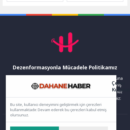
Ziyaretçilerle Buluştu
Belediye Başkanı Erkan
Fakültesi Mimarlık, İç
Aydın’ın başkanlığında
Mimarlık, Grafik...
gerçekleşti.Osmangazi
Belediye...
Dezenformasyonla Mücadele Politikamız
Yayınlanan haberler doğruluk ilkesi gözetilerek hazırlanır. Buna
Çerez
rağmen bazı içeriklerde eksik, hatalı veya güncelliğini yitirmiş
Kullanı
bilgiler bulunabilir.Yanlış veya yanıltıcı olduğunu düşündüğünüz
haberleri aşağıdaki iletişim kanallarından bize bildirebilirsiniz:
Bu site, kullanıcı deneyimini geliştirmek için çerezleri
kullanmaktadır. Devam ederek bu çerezleri kabul etmiş
olursunuz.
Ana Sayfa