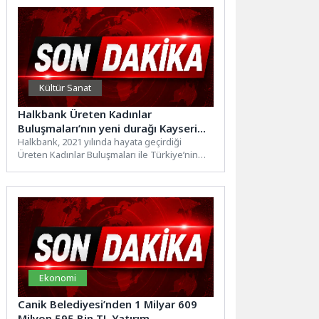
Kültür Sanat
Halkbank Üreten Kadınlar
Buluşmaları’nın yeni durağı Kayseri
oldu
Halkbank, 2021 yılında hayata geçirdiği
Üreten Kadınlar Buluşmaları ile Türkiye’nin
farklı şehirlerinden girişimci kadınlarla bir...
Ekonomi
Canik Belediyesi’nden 1 Milyar 609
Milyon 595 Bin TL Yatırım