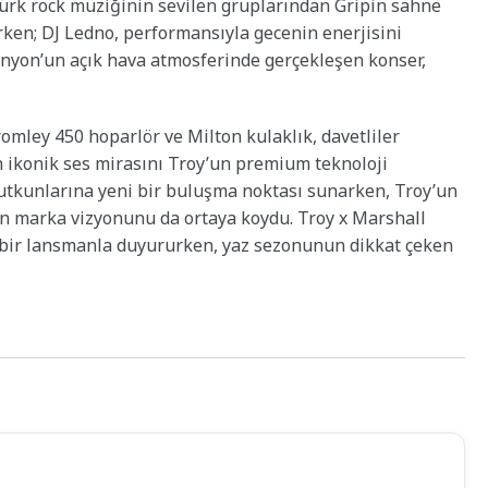
Türk rock müziğinin sevilen gruplarından Gripin sahne
rken; DJ Ledno, performansıyla gecenin enerjisini
anyon’un açık hava atmosferinde gerçekleşen konser,
omley 450 hoparlör ve Milton kulaklık, davetliler
n ikonik ses mirasını Troy’un premium teknoloji
tutkunlarına yeni bir buluşma noktası sunarken, Troy’un
ren marka vizyonunu da ortaya koydu. Troy x Marshall
 bir lansmanla duyururken, yaz sezonunun dikkat çeken