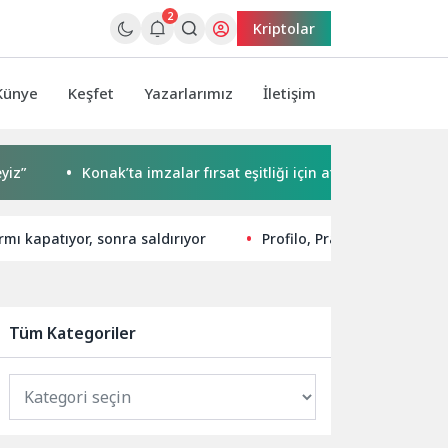
2
Kriptolar
Künye
Keşfet
Yazarlarımız
İletişim
Konak’ta imzalar fırsat eşitliği için atıldı
Başkan Çerçi
mı kapatıyor, sonra saldırıyor
Profilo, Pratik Çözümleri i
Tüm Kategoriler