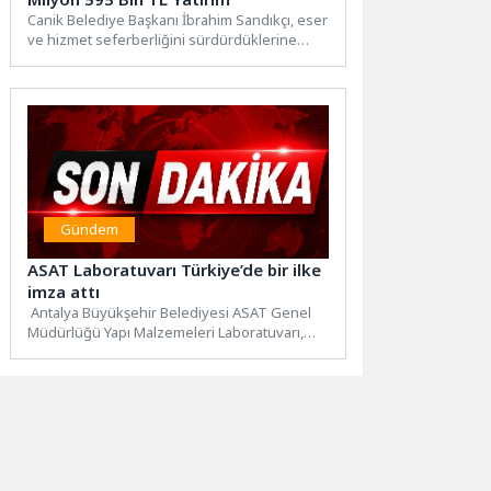
Canik Belediye Başkanı İbrahim Sandıkçı, eser
ve hizmet seferberliğini sürdürdüklerine
işaret ederek belediyenin öz kaynaklarıyla...
Gündem
ASAT Laboratuvarı Türkiye’de bir ilke
imza attı
Antalya Büyükşehir Belediyesi ASAT Genel
Müdürlüğü Yapı Malzemeleri Laboratuvarı,
Türk Akreditasyon Kurumu (TÜRKAK)
tarafından gerçekleştirilen...