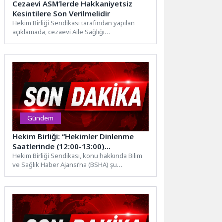
Cezaevi ASM’lerde Hakkaniyetsiz
Kesintilere Son Verilmelidir
Hekim Birliği Sendikası tarafından yapılan
açıklamada, cezaevi Aile Sağlığı
Merkezlerinde görev yapan aile hekimlerine
yapılan...
Gündem
Hekim Birliği: “Hekimler Dinlenme
Saatlerinde (12:00-13:00)
Çalıştırılmasın!
Hekim Birliği Sendikası, konu hakkında Bilim
ve Sağlık Haber Ajansı’na (BSHA) şu
açıklamayı yaptı. nSağlık...