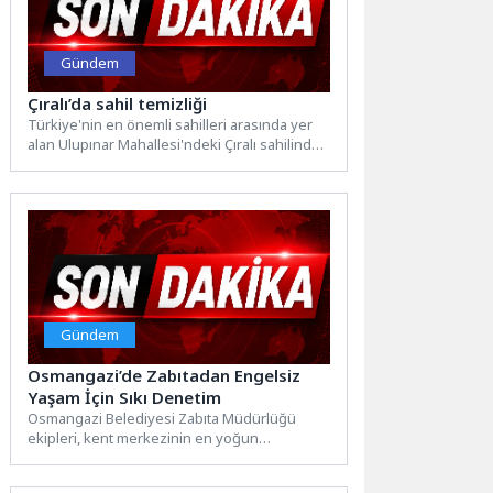
Gündem
Çıralı’da sahil temizliği
Türkiye'nin en önemli sahilleri arasında yer
alan Ulupınar Mahallesi'ndeki Çıralı sahilinde
temizlik etkinliği düzenlendi. Kemer
Belediyesi...
Gündem
Osmangazi’de Zabıtadan Engelsiz
Yaşam İçin Sıkı Denetim
Osmangazi Belediyesi Zabıta Müdürlüğü
ekipleri, kent merkezinin en yoğun
noktalarından biri olan Heykel Ünlü
Cadde’de...