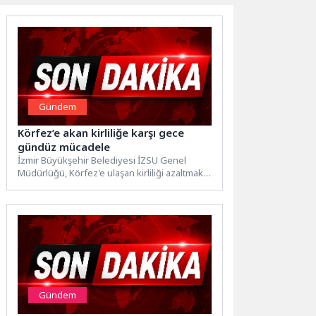
Gündem
Körfez’e akan kirliliğe karşı gece
gündüz mücadele
İzmir Büyükşehir Belediyesi İZSU Genel
Müdürlüğü, Körfez'e ulaşan kirliliği azaltmak
ve dere yataklarının doğal akışını...
Gündem