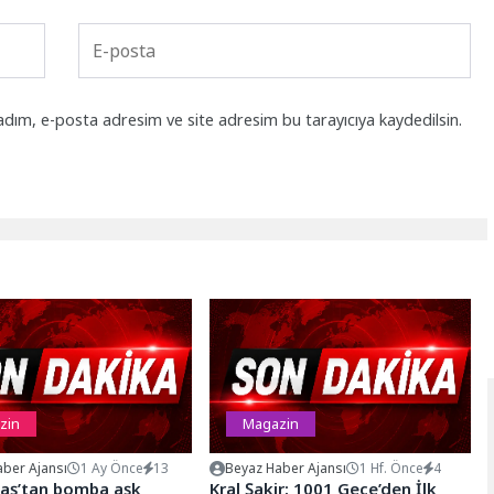
adım, e-posta adresim ve site adresim bu tarayıcıya kaydedilsin.
zin
Magazin
ber Ajansı
1 Ay Önce
13
Beyaz Haber Ajansı
1 Hf. Önce
4
taş’tan bomba aşk
Kral Şakir: 1001 Gece’den İlk