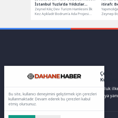
İstanbul Tuzla’da Yıldızlar
itirafı: 
Geçidi!
Zeynel Kılıç Dev Turizm Hamlesini İlk
bir sevgi
Yapımcılığı
Kez Açıkladı! Bodrum'a Ada Projesi
Zeynep Bo
Geliyorİş, turizm, cemiyet ve...
Türk ekran
NR1 Magazi
Çerez
Kullanı
Yayınlanan haberler doğruluk ilkes
Bu site, kullanıcı deneyimini geliştirmek için çerezleri
bilgiler bulunabilir.Yanlış veya ya
kullanmaktadır. Devam ederek bu çerezleri kabul
etmiş olursunuz.