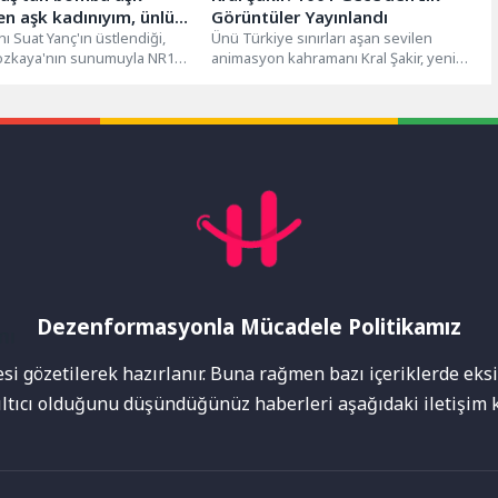
Ben aşk kadınıyım, ünlü
Görüntüler Yayınlandı
li istiyorum
nı Suat Yanç'ın üstlendiği,
Ünü Türkiye sınırları aşan sevilen
zkaya'nın sunumuyla NR1
animasyon kahramanı Kral Şakir, yeni
larında izleyiciyle buluşan
sinema filmi ‘Kral Şakir: 1001...
n, bu...
Dezenformasyonla Mücadele Politikamız
mı
i gözetilerek hazırlanır. Buna rağmen bazı içeriklerde eksik
nıltıcı olduğunu düşündüğünüz haberleri aşağıdaki iletişim k