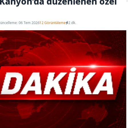
le Kanyon’da düzenlenen özel
üncelleme: 06 Tem 2026
12 Görüntüleme
2 dk.