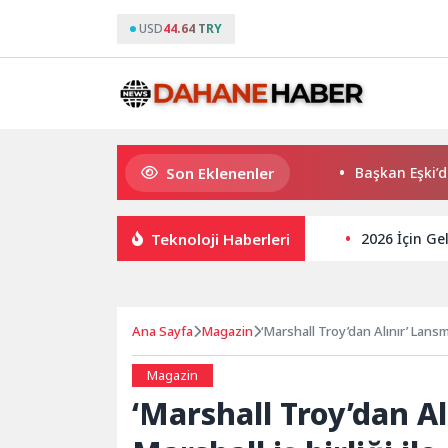
USD
44.64 TRY
Son Eklenenler
K. Menderes’te AKTAŞ Bereketi
Başkan Eşki’den Çamd
Teknoloji Haberleri
2026 İçin Ge
Ana Sayfa
Magazin
‘Marshall Troy’dan Alınır’ Lansm
tanıtıldı
Magazin
‘Marshall Troy’dan Al