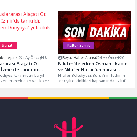
r Sanat
Kültür Sanat
ber Ajansı
4 Ay Önce
18
Beyaz Haber Ajansı
4 Ay Önce
20
lararası Alaçatı Ot
Nilüfer’de erken Osmanlı kadını
 İzmir’de tanıtıldı:
ve Nilüfer Hatun’un mirası
en Dünyaya” yolculuk
diyesi tarafından bu yıl
konuşuldu
Nilüfer Belediyesi, Bursa’nın fethinin
düzenlenecek olan ve ilk kez
700. yılı etkinlikleri kapsamında “Nilüfer
sı” statü kazanan Alaçatı...
Hatun ve Erken Osmanlı’da Kadın”
başlıklı...