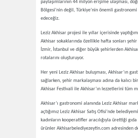
paylaşımlarının 44 milyon erişime ulaşması, doğr
Bölgesi’nin değil, Türkiye’nin önemli gastronomi
edeceğiz.
Leziz Akhisar projesi ile yıllar içerisinde yaptı
Akhisar sokaklarında özellikle hafta sonları şehir
İzmir, İstanbul ve diğer büyük şehirlerden Akhisa
rotalarını oluşturuyor.
Her yeni Leziz Akhisar buluşması, Akhisar’ın gas
sağlarken, şehir markalaşması adına da kalıcı bi
Akhisar Festivali ile Akhisar’ın lezzetlerini tüm m
Akhisar’ı gastronomi alanında Leziz Akhisar mar
açtığımız Leziz Akhisar Satış Ofisi’nde belediyemi
kadınların kooperatifler aracılığıyla ürettiği gı
ürünler Akhisarbelediyezeytin.com adresinden de 