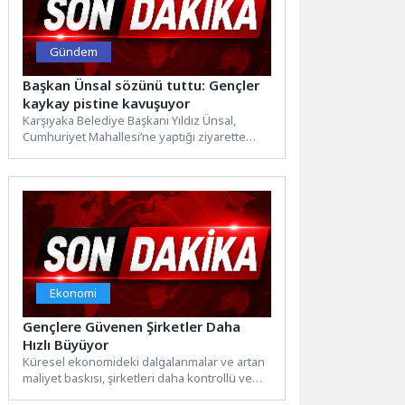
Gündem
Başkan Ünsal sözünü tuttu: Gençler
kaykay pistine kavuşuyor
Karşıyaka Belediye Başkanı Yıldız Ünsal,
Cumhuriyet Mahallesi’ne yaptığı ziyarette
çocuk ve gençlere verdiği kaykay pisti...
Ekonomi
Gençlere Güvenen Şirketler Daha
Hızlı Büyüyor
Küresel ekonomideki dalgalanmalar ve artan
maliyet baskısı, şirketleri daha kontrollü ve
esnek iş modellerine yöneltiyor....