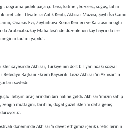
nyağı, doğrama pideli paça çorbası, katmer, kokoreç, söğüş, tahin
rik üreticiler Thyateira Antik Kenti, Akhisar Müzesi, Şeyh İsa Camii
 Camii, Onassis Evi, Zeytinliova Roma Kemeri ve Karaosmanoğlu
amında Arabacıbozköy Mahallesi’nde düzenlenen köy hayrında ise
meğinin tadımı yapıldı.
çerikler sayesinde Akhisar, Türkiye’nin dört bir yanındaki sosyal
r Belediye Başkanı Ekrem Kayserili, Leziz Akhisar’ın Akhisar’ın
unları söyledi:
güçlü iletişim araçlarından biri haline geldi. Akhisar’ımızın sahip
zengin mutfağını, tarihini, doğal güzelliklerini daha geniş
rdürüyoruz.
stivali döneminde Akhisar’a davet ettiğimiz içerik üreticilerinin