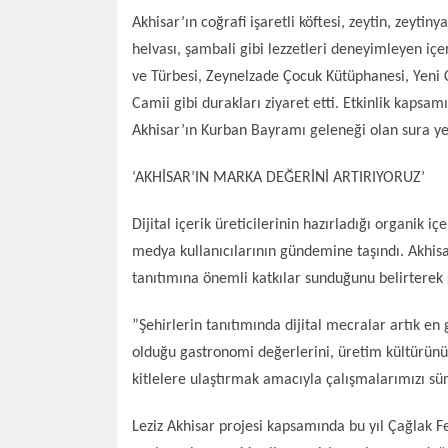
Akhisar’ın coğrafi işaretli köftesi, zeytin, zeyti
helvası, şambali gibi lezzetleri deneyimleyen içe
ve Türbesi, Zeynelzade Çocuk Kütüphanesi, Yeni
Camii gibi durakları ziyaret etti. Etkinlik kaps
Akhisar’ın Kurban Bayramı geleneği olan sura ye
‘AKHİSAR’IN MARKA DEĞERİNİ ARTIRIYORUZ’
Dijital içerik üreticilerinin hazırladığı organik i
medya kullanıcılarının gündemine taşındı. Akhisa
tanıtımına önemli katkılar sunduğunu belirterek ş
”Şehirlerin tanıtımında dijital mecralar artık en 
olduğu gastronomi değerlerini, üretim kültürünü, 
kitlelere ulaştırmak amacıyla çalışmalarımızı sü
Leziz Akhisar projesi kapsamında bu yıl Çağlak Fe