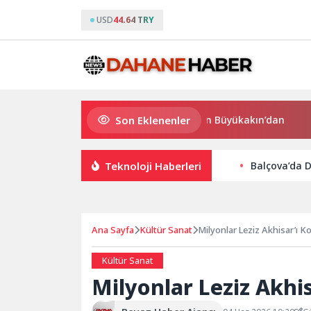
USD
44.64 TRY
Son Eklenenler
Süper Enduro’da start Başkan Büyükakın’dan
Büyükş
Teknoloji Haberleri
Balçova’da D
Ana Sayfa
Kültür Sanat
Milyonlar Leziz Akhisar’ı K
Kültür Sanat
Milyonlar Leziz Akhi