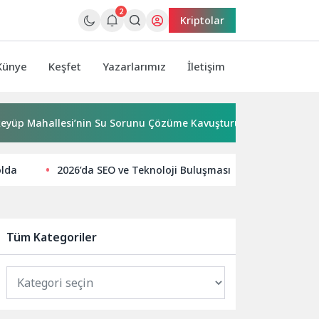
2
Kriptolar
Künye
Keşfet
Yazarlarımız
İletişim
allesi’nin Su Sorunu Çözüme Kavuşturuldu
Bornova’ya 7
olda
2026’da SEO ve Teknoloji Buluşması
Geleceğin
Tüm Kategoriler