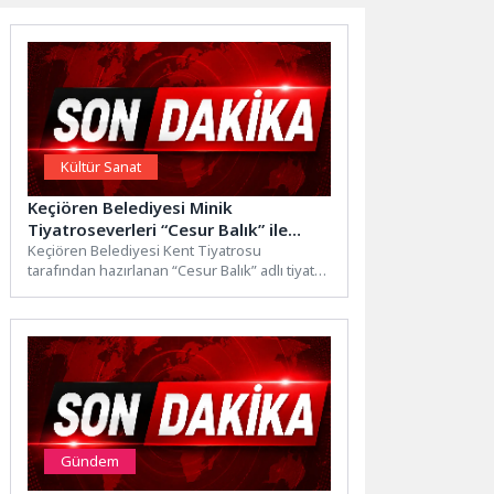
Kültür Sanat
Keçiören Belediyesi Minik
Tiyatroseverleri “Cesur Balık” ile
Buluşturdu
Keçiören Belediyesi Kent Tiyatrosu
tarafından hazırlanan “Cesur Balık” adlı tiyatro
gösterisi, Necip Fazıl Kısakürek Tiyatro...
Gündem