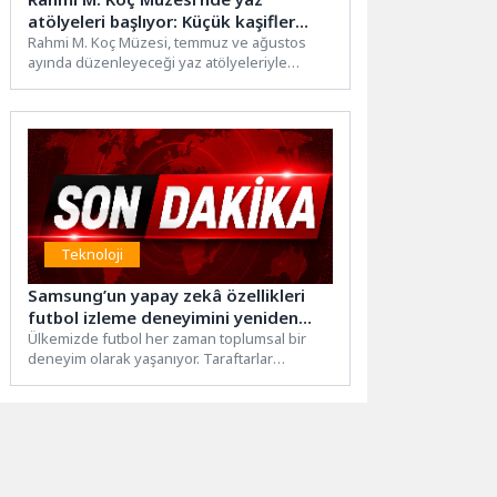
atölyeleri başlıyor: Küçük kaşifler
hem eğlenecek hem öğrenecek
Rahmi M. Koç Müzesi, temmuz ve ağustos
ayında düzenleyeceği yaz atölyeleriyle
çocukları bilim, sanat ve...
Teknoloji
Samsung’un yapay zekâ özellikleri
futbol izleme deneyimini yeniden
şekillendiriyor
Ülkemizde futbol her zaman toplumsal bir
deneyim olarak yaşanıyor. Taraftarlar
genellikle evde ya da kafelerde...