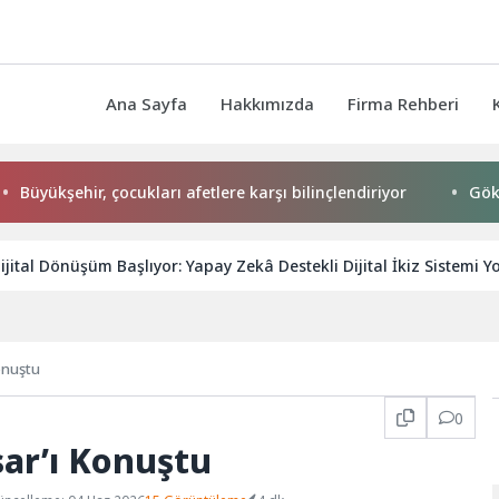
Ana Sayfa
Hakkımızda
Firma Rehberi
ehir, çocukları afetlere karşı bilinçlendiriyor
Gökeyüp Mah
ijital Dönüşüm Başlıyor: Yapay Zekâ Destekli Dijital İkiz Sistemi Y
onuştu
0
sar’ı Konuştu