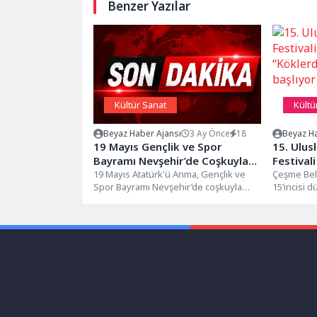
Benzer Yazılar
Kültür Sanat
Kültü
Beyaz Haber Ajansı
3 Ay Önce
18
Beyaz Ha
19 Mayıs Gençlik ve Spor
15. Ulus
Bayramı Nevşehir’de Coşkuyla
Festivali
Kutlandı
19 Mayıs Atatürk'ü Anma, Gençlik ve
“Köklerd
Çeşme Bele
Spor Bayramı Nevşehir’de coşkuyla
15’incisi 
başlıyor
kutlandı.Nevşehir Gazi stadyumunda
“uluslarara
düzenlenen tören,...