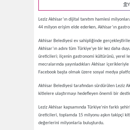
Y
Leziz Akhisar’ın dijital tanıtım hamlesi milyonlara
44 milyon erişim elde ederken, Akhisar’ın gastrono
Akhisar Belediyesi ev sahipliğinde gerçekleştirile
Akhisar’ın adını tüm Türkiye’ye bir kez daha duyur
üreticileri; ilçenin gastronomi kültürünü, yerel le
mecralarında yayınladıkları Akhisar içerikleriyle
Facebook başta olmak üzere sosyal medya platfor
Akhisar Belediyesi tarafından sürdürülen Leziz A
kitlelere ulaştırmayı hedefleyen önemli bir dest
Leziz Akhisar kapsamında Türkiye’nin farklı şehir
üreticileri, toplamda 15 milyonu aşkın takipçi ki
değerlerini milyonlarla buluşturdu.