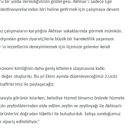
u bir yolda ilerlediğimizin göstergesi. Akhisar’ı sadece Ege
 destinasyonlarından biri haline getirmek için çalışmaya devam
ğımız çalışmaların karşılığını Akhisar sokaklarında görmek mümkün.
 dışından gelen ziyaretçilerle büyük bir hareketlilik yaşanıyor.
r’ın lezzetlerini deneyimlemek için ilçemize gelenler kendi
tronomi kimliğinin daha geniş kitlelere ulaşmasına katkı
r değer oluşturdu. Bu yıl Ekim ayında düzenleyeceğimiz 2.Leziz
isafirlerimiz ile paylaşacağız.
kasıyla görünür kılarken, belediye hizmet binamız önünde hizmete
zin zeytinliklerinden elde edilen zeytin ve zeytinyağı ile Akhisarlı
da ürünlerini doğrudan tüketici ile buluşturduk. Satışa sunduğumuz
sipariş edilebiliyor.”