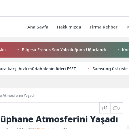
Ana Sayfa
Hakkımızda
Firma Rehberi
Bilgesu Erenus Son Yolculuğuna Uğurlandı
Konya B
lara karşı hızlı müdahalenin lideri ESET
Samsung üst üste 1
e Atmosferini Yaşadı
0
tüphane Atmosferini Yaşadı