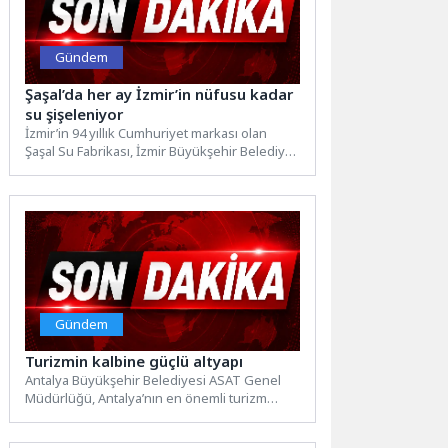
Gündem
Şaşal’da her ay İzmir’in nüfusu kadar
su şişeleniyor
İzmir’in 94 yıllık Cumhuriyet markası olan
Şaşal Su Fabrikası, İzmir Büyükşehir Belediye
Başkanı Dr. Cemil...
Gündem
Turizmin kalbine güçlü altyapı
Antalya Büyükşehir Belediyesi ASAT Genel
Müdürlüğü, Antalya’nın en önemli turizm
destinasyonları arasında yer alan Belek,...