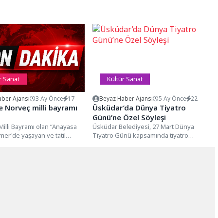
r Sanat
Kültür Sanat
ber Ajansı
3 Ay Önce
17
Beyaz Haber Ajansı
5 Ay Önce
22
 Norveç milli bayramı
Üsküdar’da Dünya Tiyatro
Günü’ne Özel Söyleşi
Milli Bayramı olan “Anayasa
Üsküdar Belediyesi, 27 Mart Dünya
er'de yaşayan ve tatil
Tiyatro Günü kapsamında tiyatro
eçliler tarafından kutlandı.
dünyasının önemli isimlerini bir araya
..
getiren...