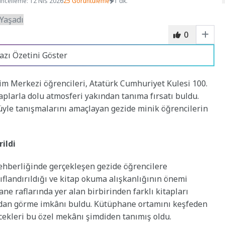
ncelleme: 12 Nis 2026
25 Görüntüleme
1 dk.
0
azı Özetini Göster
im Merkezi öğrencileri, Atatürk Cumhuriyet Kulesi 100.
aplarla dolu atmosferi yakından tanıma fırsatı buldu.
yle tanışmalarını amaçlayan gezide minik öğrencilerin
ildi
ehberliğinde gerçekleşen gezide öğrencilere
nıflandırıldığı ve kitap okuma alışkanlığının önemi
ane raflarında yer alan birbirinden farklı kitapları
ından görme imkânı buldu. Kütüphane ortamını keşfeden
ecekleri bu özel mekânı şimdiden tanımış oldu.