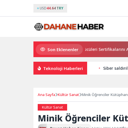
USD
44.64 TRY
Son Eklenenler
Osmangazi’de Geleceğin Yüzücüleri Sertifikalarını Aldı
Teknoloji Haberleri
Siber saldırı
Ana Sayfa
Kültür Sanat
Minik Öğrenciler Kütüphan
Kültür Sanat
Minik Öğrenciler Kü