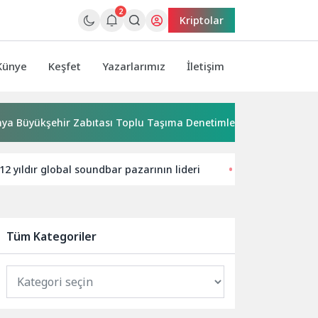
2
Kriptolar
Künye
Keşfet
Yazarlarımız
İletişim
üyükşehir Zabıtası Toplu Taşıma Denetimlerini Sürdürüyor
2 yıldır global soundbar pazarının lideri
KRAFTON, PUBG:
Tüm Kategoriler