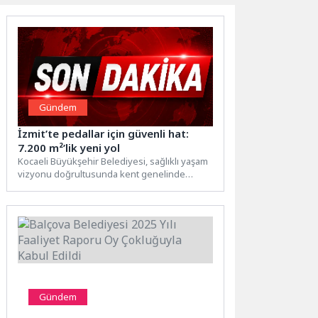
Gündem
İzmit’te pedallar için güvenli hat:
7.200 m²’lik yeni yol
Kocaeli Büyükşehir Belediyesi, sağlıklı yaşam
vizyonu doğrultusunda kent genelinde
bisiklet yollarını modernize etmeyi
sürdürüyor. Bu...
Gündem