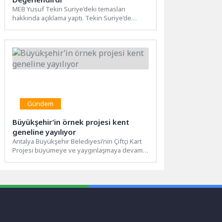
MEB Yusuf Tekin Suriye’deki temasları
hakkında açıklama yaptı. Tekin Suriye’de
Eğitim Bakanı Yükseköğretim yetkilileri ile...
Gündem
Büyükşehir’in örnek projesi kent
geneline yayılıyor
Antalya Büyükşehir Belediyesi’nin Çiftçi Kart
Projesi büyümeye ve yaygınlaşmaya devam
ediyor. Daha önce 8 ilçede...