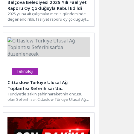
Balçova Belediyesi 2025 Yılı Faaliyet
Raporu Oy Çokluğuyla Kabul Edildi
2025 yılına ait çalışmalar meclis gündeminde
değerlendirildi, faaliyet raporu oy çokluğuyla
kabul edildiBalçova Belediyesi Nisan...
Teknoloji
Cittaslow Türkiye Ulusal Ağ
Toplantısı Seferihisar’da
düzenlenecek
Türkiye’de sakin şehir hareketinin öncüsü
olan Seferihisar, Cittaslow Türkiye Ulusal Ağ
Toplantısı’na ev sahipliği yapmaya...