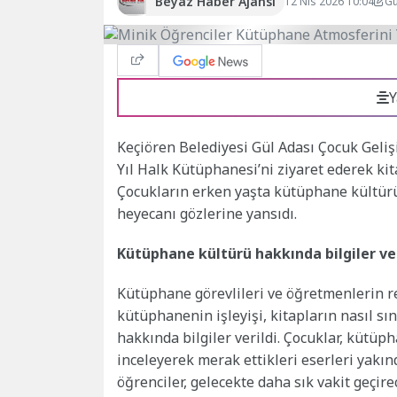
Beyaz Haber Ajansı
12 Nis 2026 10:04
Gü
Y
Keçiören Belediyesi Gül Adası Çocuk Geliş
Yıl Halk Kütüphanesi’ni ziyaret ederek kit
Çocukların erken yaşta kütüphane kültürü
heyecanı gözlerine yansıdı.
Kütüphane kültürü hakkında bilgiler ver
Kütüphane görevlileri ve öğretmenlerin r
kütüphanenin işleyişi, kitapların nasıl sı
hakkında bilgiler verildi. Çocuklar, kütüph
inceleyerek merak ettikleri eserleri yak
öğrenciler, gelecekte daha sık vakit geçir