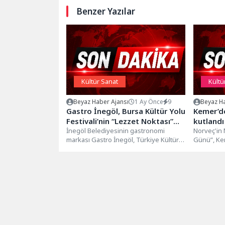
Benzer Yazılar
Kültür Sanat
Kültü
Beyaz Haber Ajansı
1 Ay Önce
9
Beyaz Ha
Gastro İnegöl, Bursa Kültür Yolu
Kemer’de
Festivali’nin “Lezzet Noktası”
kutlandı
Oldu
İnegöl Belediyesinin gastronomi
Norveç'in 
markası Gastro İnegöl, Türkiye Kültür
Günü”, Kem
Yolu Festivali kapsamında Bursa’da
yapan Norv
belirlenen 50 “Lezzet...
Kutlamaya.