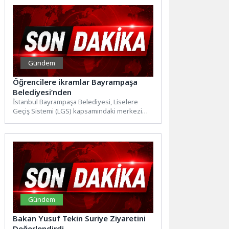
Gündem
Öğrencilere ikramlar Bayrampaşa
Belediyesi’nden
İstanbul Bayrampaşa Belediyesi, Liselere
Geçiş Sistemi (LGS) kapsamındaki merkezi
sınava giren öğrencilere ve ailelerine bu...
Gündem
Bakan Yusuf Tekin Suriye Ziyaretini
Değerlendirdi