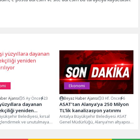
omi
Ekonomi
ber Ajansı
5 Ay Önce
23
Beyaz Haber Ajansı
3 Hf. Önce
6
yüzyıllara dayanan
ASAT’tan Alanya’ya 250 Milyon
kçiliği yeniden
TL’lik kanalizasyon yatırımı
ılıyor
yükşehir Belediyesi, kırsal
Antalya Büyükşehir Belediyesi ASAT
üçlendirmek ve unutulmaya
Genel Müdürlüğü, Alanya’nın altyapısını
geleneksel üretim alanlarını
güçlendirmeye yönelik yatırımlarına bir
nlandırmak...
yenisini daha ekliyor....