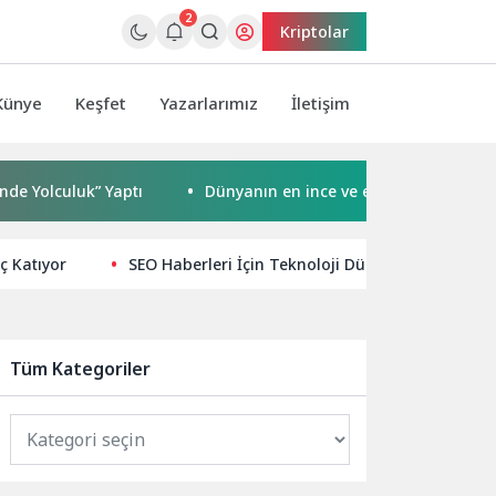
2
Kriptolar
Künye
Keşfet
Yazarlarımız
İletişim
uk” Yaptı
Dünyanın en ince ve en güçlü katlanabilir amir
ç Katıyor
SEO Haberleri İçin Teknoloji Dünyasında Yeni Tr
Tüm Kategoriler