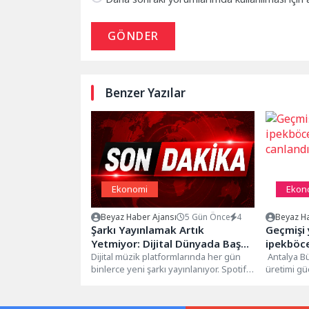
GÖNDER
Benzer Yazılar
Ekonomi
Ekon
Beyaz Haber Ajansı
5 Gün Önce
4
Beyaz Ha
Şarkı Yayınlamak Artık
Geçmişi 
Yetmiyor: Dijital Dünyada Başarı
ipekböce
İçin PR, Haber Çalışmaları ve
Dijital müzik platformlarında her gün
canlandır
Antalya Bü
binlerce yeni şarkı yayınlanıyor. Spotify,
üretimi g
YouTube Reklamları Öne Çıkıyor
Apple Music, YouTube Music ve...
yüz tutan 
yeniden ca