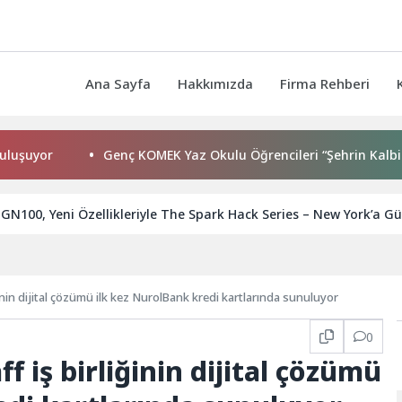
Ana Sayfa
Hakkımızda
Firma Rehberi
Genç KOMEK Yaz Okulu Öğrencileri “Şehrin Kalbinde Yolcul
 GN100, Yeni Özellikleriyle The Spark Hack Series – New York’a Gü
Mastercard ve Masraff iş birliğinin dijital çözümü ilk kez NurolBank kredi kartlarında sunuluyor
0
 iş birliğinin dijital çözümü