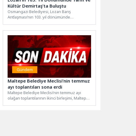
Kültür Demirtaş’ta Buluştu
Osmangazi Belediyesi, Lozan Barış
Antlaşması’nın 103. yıl dönümünde
Demirtaş’ta düzenlediği belgesel gösterimi,
konferans, sergi ve...
Gündem
Maltepe Belediye Meclisi’nin temmuz
ayı toplantıları sona erdi
Maltepe Belediye Meclisi’nin temmuz ayı
olağan toplantılarının ikinci birleşimi, Maltepe
Belediye Meclisi Birinci Başkan Vekili...