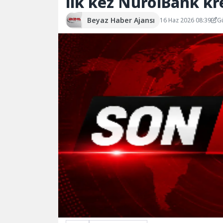
ilk kez NurolBank kr
Beyaz Haber Ajansı
16 Haz 2026 08:39
G