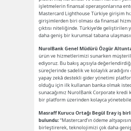
işletmelerin finansal operasyonlarına ente
Mastercard Lighthouse Türkiye girişim hı
girişimlerden biri olması da finansal hiz
çıktısı niteliğinde. Türkiye’de geliştirilen
daha geniş bir kurumsal tabana ulaşmas
NurolBank Genel Müdürü Özgür Altunt
ürün ve hizmetlerimizi sunarken müşteril
ediyoruz. Bu bakış açısıyla değerlendird
süreçlerinde sadelik ve kolaylık aradığını 
yapay zekâ destekli gider yönetimi platfo
olduğu için ilk kullanan banka olmak isted
sunacağımız NurolBank Corporate kredi ka
bir platform üzerinden kolayca yönetebile
Masraff Kurucu Ortağı Begül Eray iş bir
bulundu:
“Mastercard’ın ödeme altyapısı
birleştirerek, teknolojimizi çok daha geni