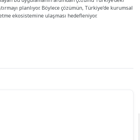
şlayan bu uygulamanın ardından çözümü Türkiye’deki
ştırmayı planlıyor. Böylece çözümün, Türkiye’de kurumsal
letme ekosistemine ulaşması hedefleniyor.