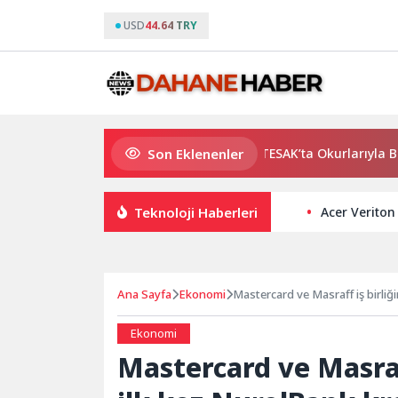
USD
44.64 TRY
Son Eklenenler
Usta Yazar Burhan Sönmez TESAK’ta Okurlarıyla Buluşuyor
Teknoloji Haberleri
Acer Veriton
Ana Sayfa
Ekonomi
Ekonomi
Mastercard ve Masraff