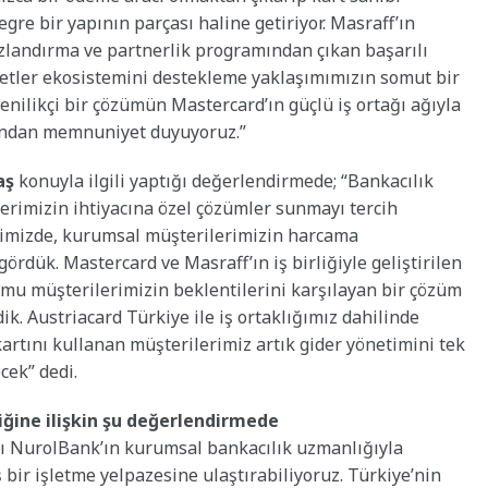
gre bir yapının parçası haline getiriyor. Masraff’ın
zlandırma ve partnerlik programından çıkan başarılı
metler ekosistemini destekleme yaklaşımımızın somut bir
 yenilikçi bir çözümün Mastercard’ın güçlü iş ortağı ağıyla
ından memnuniyet duyuyoruz.”
aş
konuyla ilgili yaptığı değerlendirmede; “Bankacılık
erimizin ihtiyacına özel çözümler sunmayı tercih
iğimizde, kurumsal müşterilerimizin harcama
gördük. Mastercard ve Masraff’ın iş birliğiyle geliştirilen
rmu müşterilerimizin beklentilerini karşılayan bir çözüm
ik. Austriacard Türkiye ile iş ortaklığımız dahilinde
rtını kullanan müşterilerimiz artık gider yönetimini tek
cek” dedi.
liğine ilişkin şu değerlendirmede
nı NurolBank’ın kurumsal bankacılık uzmanlığıyla
ş bir işletme yelpazesine ulaştırabiliyoruz. Türkiye’nin