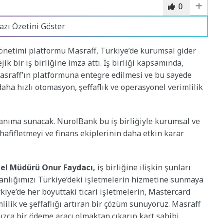
0
azı Özetini Göster
yönetimi platformu Masraff, Türkiye’de kurumsal gider
ik bir iş birliğine imza attı. İş birliği kapsamında,
Masraff’ın platformuna entegre edilmesi ve bu sayede
aha hızlı otomasyon, şeffaflık ve operasyonel verimlilik
anıma sunacak. NurolBank bu iş birliğiyle kurumsal ve
hafifletmeyi ve finans ekiplerinin daha etkin karar
el Müdürü Onur Faydacı,
iş birliğine ilişkin şunları
manlığımızı Türkiye’deki işletmelerin hizmetine sunmaya
kiye’de her boyuttaki ticari işletmelerin, Mastercard
mlilik ve şeffaflığı artıran bir çözüm sunuyoruz. Masraff
nızca bir ödeme aracı olmaktan çıkarıp kart sahibi