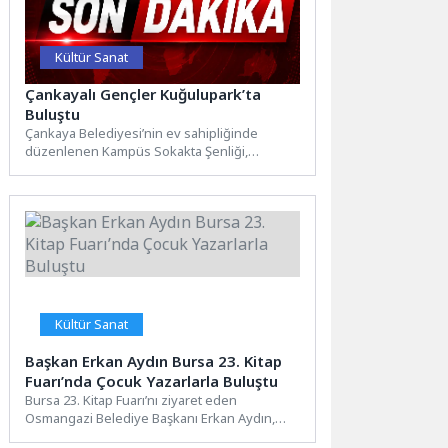
Kültür Sanat
Çankayalı Gençler Kuğulupark’ta
Buluştu
Çankaya Belediyesi’nin ev sahipliğinde
düzenlenen Kampüs Sokakta Şenliği,
Kuğulupark’ta gençleri bir araya getirdi.
Üniversite öğrencilerinin...
Kültür Sanat
Başkan Erkan Aydın Bursa 23. Kitap
Fuarı’nda Çocuk Yazarlarla Buluştu
Bursa 23. Kitap Fuarı’nı ziyaret eden
Osmangazi Belediye Başkanı Erkan Aydın,
çocuk yazarlarla bir araya...