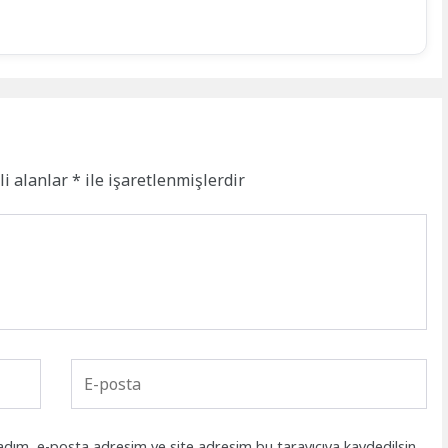
li alanlar
*
ile işaretlenmişlerdir
adım, e-posta adresim ve site adresim bu tarayıcıya kaydedilsin.