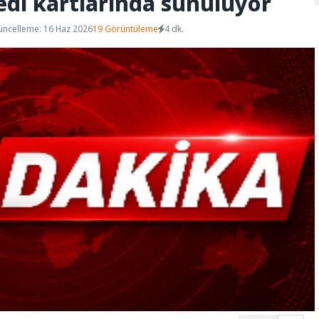
edi kartlarında sunuluyor
üncelleme: 16 Haz 2026
19 Görüntüleme
4 dk.