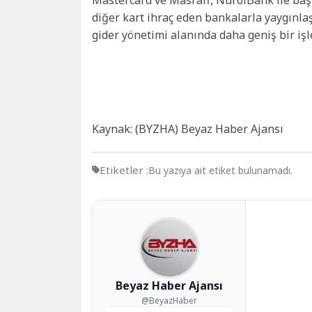
Mastercard ve Masraff, NurolBank ile ba
diğer kart ihraç eden bankalarla yaygınla
gider yönetimi alanında daha geniş bir iş
Kaynak: (BYZHA) Beyaz Haber Ajansı
Etiketler :
Bu yazıya ait etiket bulunamadı.
Beyaz Haber Ajansı
@BeyazHaber