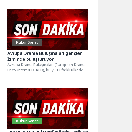
Kültür Sanat
Avrupa Drama Buluşmaları gençleri
İzmir’de buluşturuyor
Avrupa Drama Buluşmaları (European Drama
Encounters/EDERED), bu yıl 11 farklı ülkeden
drama ve tiyatro alanındaki...
Kültür Sanat
Lozan’ın 103. Yıl Dönümünde Tarih ve