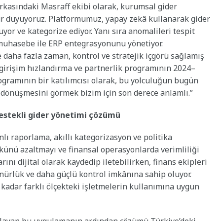
arkasındaki Masraff ekibi olarak, kurumsal gider
r duyuyoruz. Platformumuz, yapay zekâ kullanarak gider
yor ve kategorize ediyor. Yanı sıra anomalileri tespit
 muhasebe ile ERP entegrasyonunu yönetiyor.
 daha fazla zaman, kontrol ve stratejik içgörü sağlamış
girişim hızlandırma ve partnerlik programının 2024–
rogramının bir katılımcısı olarak, bu yolculuğun bugün
 dönüşmesini görmek bizim için son derece anlamlı.”
estekli gider yönetimi çözümü
lı raporlama, akıllı kategorizasyon ve politika
künü azaltmayı ve finansal operasyonlarda verimliliği
rını dijital olarak kaydedip iletebilirken, finans ekipleri
ürlük ve daha güçlü kontrol imkânına sahip oluyor.
kadar farklı ölçekteki işletmelerin kullanımına uygun