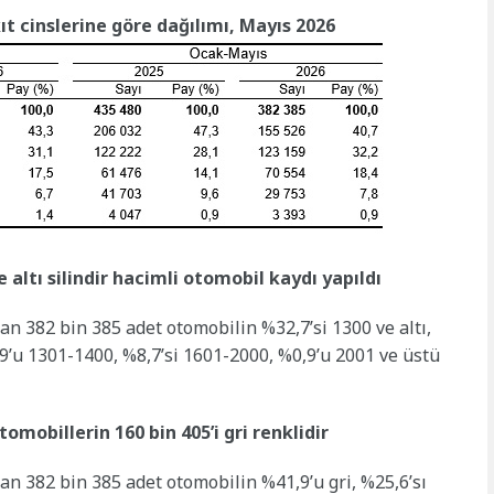
ıt cinslerine göre dağılımı, Mayıs 2026
ltı silindir hacimli otomobil kaydı yapıldı
n 382 bin 385 adet otomobilin %32,7’si 1300 ve altı,
9’u 1301-1400, %8,7’si 1601-2000, %0,9’u 2001 ve üstü
obillerin 160 bin 405’i gri renklidir
n 382 bin 385 adet otomobilin %41,9’u gri, %25,6’sı