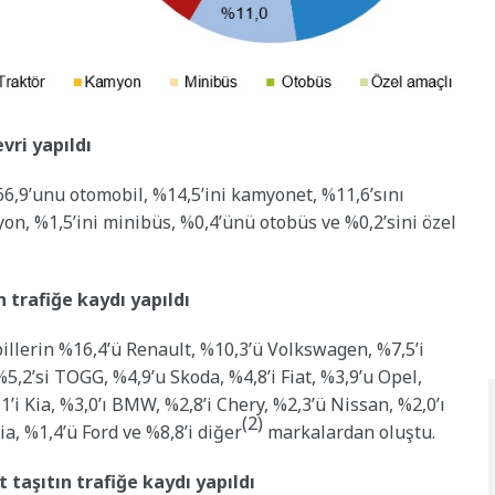
vri yapıldı
66,9’unu otomobil, %14,5’ini kamyonet, %11,6’sını
yon, %1,5’ini minibüs, %0,4’ünü otobüs ve %0,2’sini özel
 trafiğe kaydı yapıldı
illerin %16,4’ü Renault, %10,3’ü Volkswagen, %7,5’i
5,2’si TOGG, %4,9’u Skoda, %4,8’i Fiat, %3,9’u Opel,
’i Kia, %3,0’ı BMW, %2,8’i Chery, %2,3’ü Nissan, %2,0’ı
(2)
ia, %1,4’ü Ford ve %8,8’i diğer
markalardan oluştu.
taşıtın trafiğe kaydı yapıldı