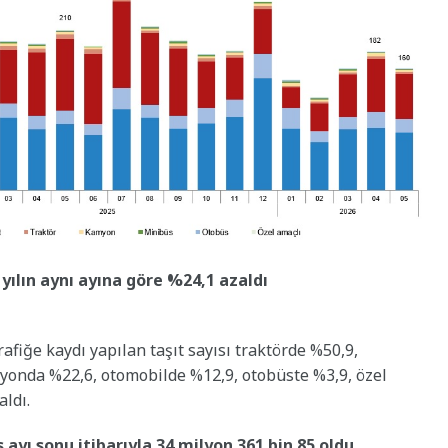
 yılın aynı ayına göre %24,1 azaldı
afiğe kaydı yapılan taşıt sayısı traktörde %50,9,
yonda %22,6, otomobilde %12,9, otobüste %3,9, özel
ldı.
 ayı sonu itibarıyla 34 milyon 361 bin 85 oldu