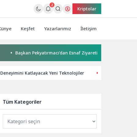
2
Kriptolar
Künye
Keşfet
Yazarlarımız
İletişim
aşkan Pekyatırmacı’dan Esnaf Ziyareti
Çocuklar boyadı, bi
Deneyimini Katlayacak Yeni Teknolojiler
Samsung Art Store
Tüm Kategoriler