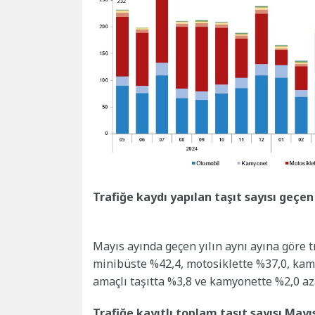
Trafiğe kaydı yapılan taşıt sayısı geçen
Mayıs ayında geçen yılın aynı ayına göre tr
minibüste %42,4, motosiklette %37,0, kam
amaçlı taşıtta %3,8 ve kamyonette %2,0 aza
Trafiğe kayıtlı toplam taşıt sayısı Mayıs