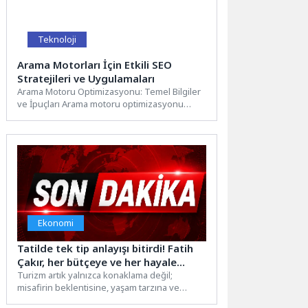
Teknoloji
Arama Motorları İçin Etkili SEO
Stratejileri ve Uygulamaları
Arama Motoru Optimizasyonu: Temel Bilgiler
ve İpuçları Arama motoru optimizasyonu
(SEO), web sitenizin arama motorları...
Ekonomi
Tatilde tek tip anlayışı bitirdi! Fatih
Çakır, her bütçeye ve her hayale
uygun tatil dünyası kurdu
Turizm artık yalnızca konaklama değil;
misafirin beklentisine, yaşam tarzına ve
bütçesine uygun deneyim sunma sanatı...