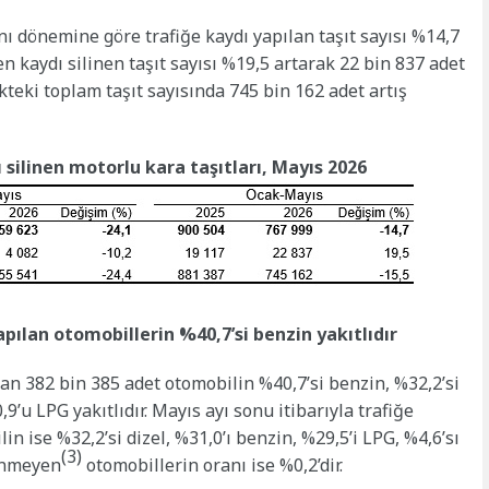
ı dönemine göre trafiğe kaydı yapılan taşıt sayısı %14,7
n kaydı silinen taşıt sayısı %19,5 artarak 22 bin 837 adet
teki toplam taşıt sayısında 745 bin 162 adet artış
 silinen motorlu kara taşıtları, Mayıs 2026
ılan otomobillerin %40,7’si benzin yakıtlıdır
n 382 bin 385 adet otomobilin %40,7’si benzin, %32,2’si
0,9’u LPG yakıtlıdır. Mayıs ayı sonu itibarıyla trafiğe
in ise %32,2’si dizel, %31,0’ı benzin, %29,5’i LPG, %4,6’sı
(3)
linmeyen
otomobillerin oranı ise %0,2’dir.