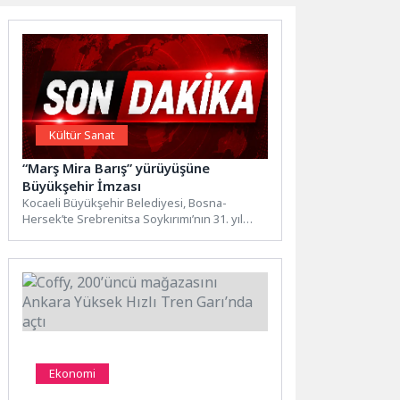
Kültür Sanat
“Marş Mira Barış” yürüyüşüne
Büyükşehir İmzası
Kocaeli Büyükşehir Belediyesi, Bosna-
Hersek’te Srebrenitsa Soykırımı’nın 31. yıl
dönümü dolayısıyla düzenlenen “Marş Mira
Barış Yürüyüşüne”...
Ekonomi