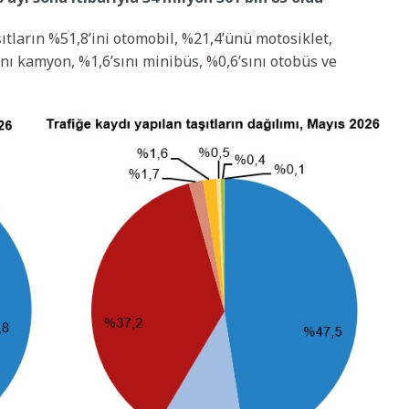
aşıtların %51,8’ini otomobil, %21,4’ünü motosiklet,
’ını kamyon, %1,6’sını minibüs, %0,6’sını otobüs ve