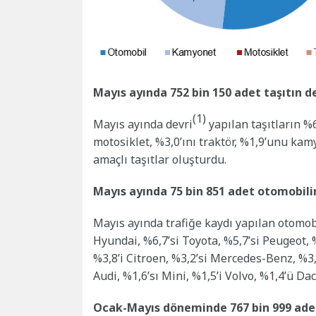
Mayıs ayında 752 bin 150 adet taşıtın de
(1)
Mayıs ayında devri
yapılan taşıtların %
motosiklet, %3,0’ını traktör, %1,9’unu kam
amaçlı taşıtlar oluşturdu.
Mayıs ayında 75 bin 851 adet otomobilin
Mayıs ayında trafiğe kaydı yapılan otomob
Hyundai, %6,7’si Toyota, %5,7’si Peugeot, %
%3,8’i Citroen, %3,2’si Mercedes-Benz, %3,1
Audi, %1,6’sı Mini, %1,5’i Volvo, %1,4’ü Dac
Ocak-Mayıs döneminde 767 bin 999 adet 