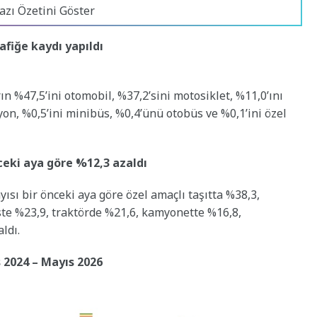
azı Özetini Göster
afiğe kaydı yapıldı
ın %47,5’ini otomobil, %37,2’sini motosiklet, %11,0’ını
yon, %0,5’ini minibüs, %0,4’ünü otobüs ve %0,1’ini özel
nceki aya göre %12,3 azaldı
yısı bir önceki aya göre özel amaçlı taşıtta %38,3,
te %23,9, traktörde %21,6, kamyonette %16,8,
ldı.
s 2024 – Mayıs 2026