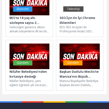
Ekonomi
Teknoloji
BES’te 18 yaş altı
SEO İçin En İyi Chrome
sözleşme sayısı 2
Eklentileri
Geleceğini güvence altına
EDS SEO Araçları ile
milyona dayandı
almak isteyenlerin ilk tercihi
Profesyonel Analiz SEO
olan 18 yaş altı Bireysel
dünyasında başarılı olmak
Emeklilik Sistemi (BES),...
için yalnızca bilgi yeterli
değildir;...
Gündem
Gündem
Nilüfer Belediyesi’nden
Başkan Dutlulu Meclis’te
kırtasiye desteği
Manisa’nın Büyük
Nilüfer Belediyesi, yeni
Manisa Büyükşehir Belediye
Yatırımlarını Anlattı
eğitim öğretim yılı öncesinde
Başkanı Besim Dutlulu,
ihtiyaç sahibi ailelerin
Temmuz ayı meclis
çocuklarına kırtasiye desteği
toplantısında Manisa
sağlıyor. Sosyal
genelinde yürütülen
belediyecilik...
yatırımları kamuoyuyla...