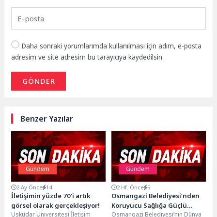
Daha sonraki yorumlarımda kullanılması için adım, e-posta
adresim ve site adresim bu tarayıcıya kaydedilsin.
GÖNDER
Benzer Yazılar
Gündem
Gündem
2 Ay Önce
14
2 Hf. Önce
5
İletişimin yüzde 70’i artık
Osmangazi Belediyesi’nden
görsel olarak gerçekleşiyor!
Koruyucu Sağlığa Güçlü
Üsküdar Üniversitesi İletişim
Osmangazi Belediyesi’nin Dünya
Destek