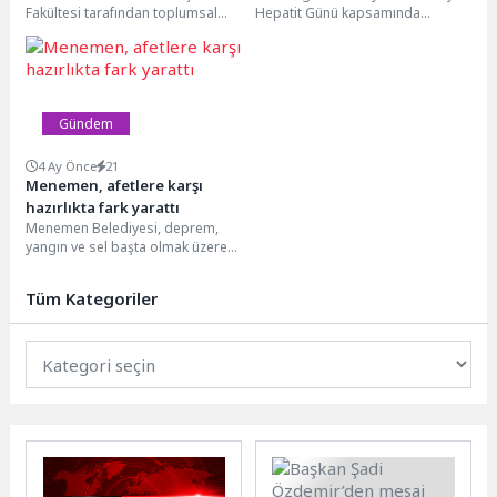
Fakültesi tarafından toplumsal
Hepatit Günü kapsamında
katkı ve bilim iletişimi misyonuyla
düzenlediği eğitimde, Temizlik
düzenlenen Toplum İçin İletişim...
İşleri Müdürlüğü personeli viral
hepatitlerin bulaşma...
Gündem
4 Ay Önce
21
Menemen, afetlere karşı
hazırlıkta fark yarattı
Menemen Belediyesi, deprem,
yangın ve sel başta olmak üzere
her türlü afete karşı hazırlıklarını
hız...
Tüm Kategoriler