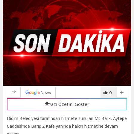
0
Yazı Özetini Göster
Didim Belediyesi tarafından hizmete sunulan Mr. Balık, Aytepe
Caddesi’nde Barış 2 Kafe yanında halkın hizmetine devam
ediyor.