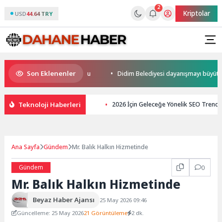
2
Kriptolar
USD
44.64 TRY
Son Eklenenler
da kupalar sahiplerini buldu
Didim Belediyesi dayanışmayı büyütüyor
Teknoloji Haberleri
2026 İçin Geleceğe Yönelik SEO Trendl
Ana Sayfa
Gündem
Mr. Balık Halkın Hizmetinde
Gündem
0
Mr. Balık Halkın Hizmetinde
Beyaz Haber Ajansı
25 May 2026 09:46
Güncelleme: 25 May 2026
21 Görüntüleme
2 dk.