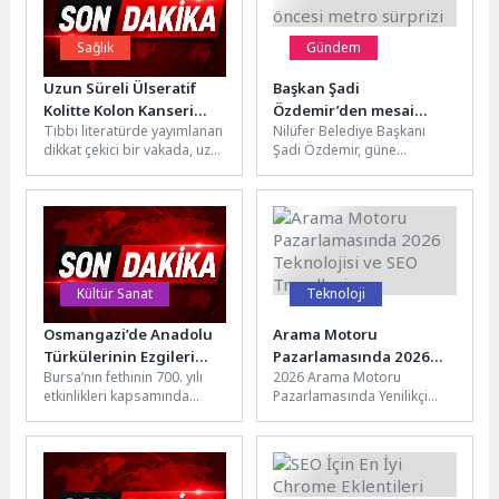
Sağlık
Gündem
Uzun Süreli Ülseratif
Başkan Şadi
Kolitte Kolon Kanseri
Özdemir’den mesai
Tıbbi literatürde yayımlanan
Nilüfer Belediye Başkanı
Riski Artıyor mu?
öncesi metro sürprizi
dikkat çekici bir vakada, uzun
Şadi Özdemir, güne
süredir ülseratif kolit
BursaRay’da vatandaşlarla
tanısıyla takip edilen bir...
yolculuk yaparak başladı.
Sabahın erken saatlerinde
öğrenciler...
Kültür Sanat
Teknoloji
Osmangazi’de Anadolu
Arama Motoru
Türkülerinin Ezgileri
Pazarlamasında 2026
Bursa’nın fethinin 700. yılı
2026 Arama Motoru
Yükseldi
Teknolojisi ve SEO
etkinlikleri kapsamında
Pazarlamasında Yenilikçi
Trendleri
Osmangazi Belediyesi’nin
Teknolojiler ve SEO
düzenlediği “Anadolu
Trendleri 2026 yılında arama
Türküleri” konserinde, TRT
motoru pazarlamasında
sanatçısı Özlem...
öne...