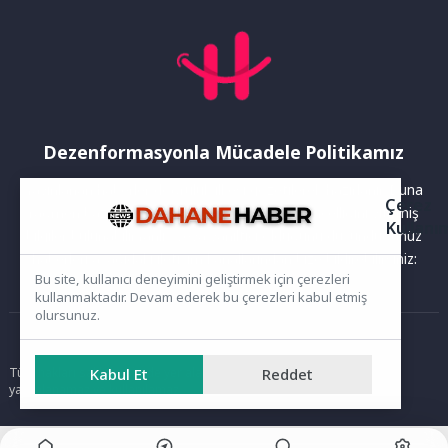
Dezenformasyonla Mücadele Politikamız
Yayınlanan haberler doğruluk ilkesi gözetilerek hazırlanır. Buna
Çerez
rağmen bazı içeriklerde eksik, hatalı veya güncelliğini yitirmiş
Kullanı
bilgiler bulunabilir.Yanlış veya yanıltıcı olduğunu düşündüğünüz
haberleri aşağıdaki iletişim kanallarından bize bildirebilirsiniz:
Bu site, kullanıcı deneyimini geliştirmek için çerezleri
kullanmaktadır. Devam ederek bu çerezleri kabul etmiş
olursunuz.
Ana Sayfa
Kabul Et
Reddet
Tüm hakları saklıdır. Sitede yer alan içerikler izinsiz kopyalanamaz,
yayımlanamaz ve kullanılamaz.