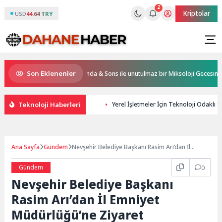
2
Kriptolar
USD
44.64 TRY
Son Eklenenler
els & Resorts, Ödüllü bar Panda & Sons ile unutulmaz bir Miksoloji Gecesine İmz
Teknoloji Haberleri
Yerel İşletmeler İçin Teknoloji Odaklı SE
Ana Sayfa
Gündem
Nevşehir Belediye Başkanı Rasim Arı’dan İl
Emniyet Müdürlüğü’ne Ziyaret
Gündem
0
Nevşehir Belediye Başkanı
Rasim Arı’dan İl Emniyet
Müdürlüğü’ne Ziyaret