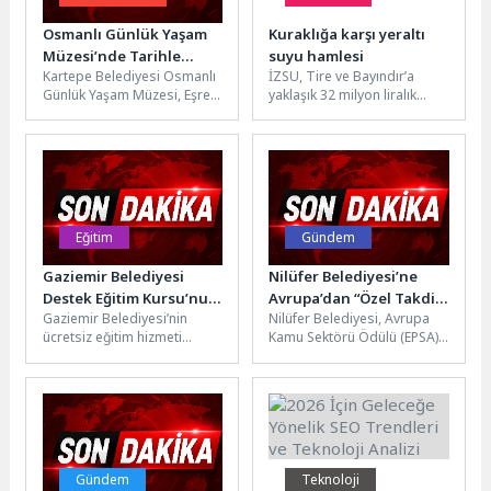
Osmanlı Günlük Yaşam
Kuraklığa karşı yeraltı
Müzesi’nde Tarihle
suyu hamlesi
Kartepe Belediyesi Osmanlı
İZSU, Tire ve Bayındır’a
Buluşan Minikler
Günlük Yaşam Müzesi, Eşref
yaklaşık 32 milyon liralık
Uslu İlkokulu öğrencilerini
yatırımla 16 sondaj kuyusu
ağırladı. Düzenlenen gezi
açıyor. Ödemiş ve...
programında öğrenciler,...
Eğitim
Gündem
Gaziemir Belediyesi
Nilüfer Belediyesi’ne
Destek Eğitim Kursu’nun
Avrupa’dan “Özel Takdir”
Gaziemir Belediyesi’nin
Nilüfer Belediyesi, Avrupa
kayıtları başlıyor
ödülü
ücretsiz eğitim hizmeti
Kamu Sektörü Ödülü (EPSA)
sunduğu Destek Eğitim
2025-2026 kapsamında
Kursu’nun ortaokul grubu
“Özel Takdir” ödülüne layık
yeni dönem kayıtları 11...
görüldü. Katılımcı...
Gündem
Teknoloji