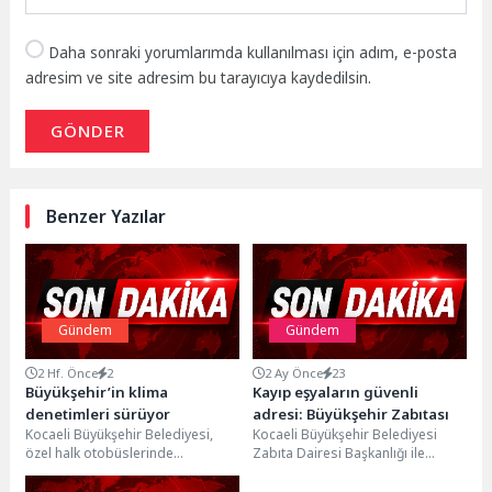
Daha sonraki yorumlarımda kullanılması için adım, e-posta
adresim ve site adresim bu tarayıcıya kaydedilsin.
GÖNDER
Benzer Yazılar
Gündem
Gündem
2 Hf. Önce
2
2 Ay Önce
23
Büyükşehir’in klima
Kayıp eşyaların güvenli
denetimleri sürüyor
adresi: Büyükşehir Zabıtası
Kocaeli Büyükşehir Belediyesi,
Kocaeli Büyükşehir Belediyesi
özel halk otobüslerinde
Zabıta Dairesi Başkanlığı ile
gerçekleştirdiği klima
Güvenlik Şube Müdürlüğü ekipleri,
denetimlerinde 186 aracı kontrol
vatandaşların kaybettiği eşyaları