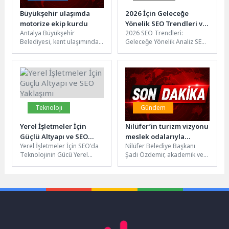
Büyükşehir ulaşımda
2026 İçin Geleceğe
motorize ekip kurdu
Yönelik SEO Trendleri ve
Antalya Büyükşehir
2026 SEO Trendleri:
Teknoloji Analizi
Belediyesi, kent ulaşımında
Geleceğe Yönelik Analiz SEO
güvenliği ve hizmet kalitesini
dünyası sürekli gelişen ve
artırmak amacıyla motorize
değişen bir alan
ekip kurdu. Motorize...
olduğundan,...
Teknoloji
Gündem
Yerel İşletmeler İçin
Nilüfer’in turizm vizyonu
Güçlü Altyapı ve SEO
meslek odalarıyla
Yerel İşletmeler İçin SEO'da
Nilüfer Belediye Başkanı
Yaklaşımı
paylaşıldı
Teknolojinin Gücü Yerel
Şadi Özdemir, akademik ve
işletmelerin online varlığını
meslek odalarının
güçlendirmek ve hedef
temsilcileriyle bir araya
kitlelerine daha...
gelerek Fadıllı, Akçalar,...