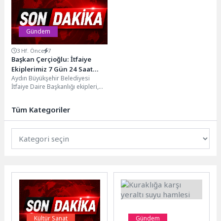
ederek, yönetmeliğe aykırı...
sahipleriyle...
Gündem
3 Hf. Önce
7
Başkan Çerçioğlu: İtfaiye
Ekiplerimiz 7 Gün 24 Saat
Aydın Büyükşehir Belediyesi
Vatandaşlarımızın Yanında
İtfaiye Daire Başkanlığı ekipleri,
16, 17 ve 18 Temmuz tarihlerinde
il genelinde...
Tüm Kategoriler
Kültür Sanat
Gündem