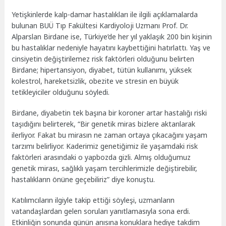
Yetişkinlerde kalp-damar hastalıkları ile ilgili açıklamalarda
bulunan BUÜ Tıp Fakültesi Kardiyoloji Uzmanı Prof. Dr.
Alparslan Birdane ise, Türkiye’de her yıl yaklaşık 200 bin kişinin
bu hastalıklar nedeniyle hayatını kaybettiğini hatırlattı. Yaş ve
cinsiyetin değiştirilemez risk faktörleri olduğunu belirten
Birdane; hipertansiyon, diyabet, tütün kullanımı, yüksek
kolestrol, hareketsizlik, obezite ve stresin en büyük
tetikleyiciler olduğunu söyledi.
Birdane, diyabetin tek başına bir koroner artar hastalığı riski
taşıdığını belirterek, “Bir genetik miras bizlere aktarılarak
ilerliyor. Fakat bu mirasın ne zaman ortaya çıkacağını yaşam
tarzımı belirliyor. Kaderimiz genetiğimiz ile yaşamdaki risk
faktörleri arasındaki o yapbozda gizli. Almış olduğumuz
genetik mirası, sağlıklı yaşam tercihlerimizle değiştirebilir,
hastalıkların önüne geçebiliriz” diye konuştu.
Katılımcıların ilgiyle takip ettiği söyleşi, uzmanların
vatandaşlardan gelen soruları yanıtlamasıyla sona erdi.
Etkinliğin sonunda günün anısına konuklara hediye takdim