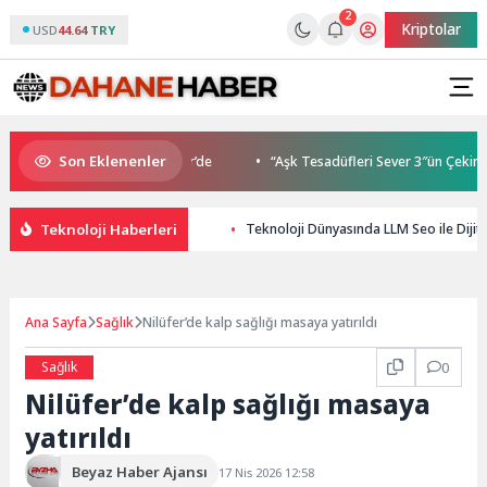
2
Kriptolar
USD
44.64 TRY
Son Eklenenler
uluşmaları gençleri İzmir’de
“Aşk Tesadüfleri Sever 3″ün Çekimleri 
Teknoloji Haberleri
Teknoloji Dünyasında LLM Seo ile Dijita
Ana Sayfa
Sağlık
Nilüfer’de kalp sağlığı masaya yatırıldı
Sağlık
0
Nilüfer’de kalp sağlığı masaya
yatırıldı
Beyaz Haber Ajansı
17 Nis 2026 12:58