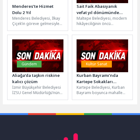
Menderes’te Hizmet
Sait Faik Abasıyanık
Dolu 2 Yıl
vefat yıl dönümünde
Menderes Belediyesi, İlkay
Maltepe Belediyesi, modern
anıldı
Çiçek’in göreve gelmesiyle
hikâyeciliğinin öncü
geçen 2 yıllık süreçte birçok
isimlerinden Sait Faik
projeyi hayata geçirip
Abasıyanık’ı vefatının 72. yıl
birçok...
dönümünde Burgazada’da
düzenlediği...
Gündem
Kültür Sanat
Aliağa’da taşkın riskine
Kurban Bayramı’nda
kalıcı çözüm
Kartepe Sokakları
İzmir Büyükşehir Belediyesi
Kartepe Belediyesi, Kurban
Şenlenecek
İZSU Genel Müdürlüğü’nün
Bayramı boyunca mahalle
41 milyon liralık yatırımla
mahalle gezecek bayram
Aliağa’da başlattığı yağmur
otobüsüyle çocuk şarkıları,
suyu hattı...
eğlenceli aktiviteler ve...