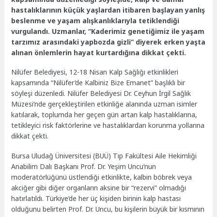
hastalıklarının küçük yaşlardan itibaren başlayan yanlış
beslenme ve yaşam alışkanlıklarıyla tetiklendiği
vurgulandı. Uzmanlar, “Kaderimiz genetiğimiz ile yaşam
tarzımız arasındaki yapbozda gizli” diyerek erken yaşta
alınan önlemlerin hayat kurtardığına dikkat çekti.
Nilüfer Belediyesi, 12-18 Nisan Kalp Sağlığı etkinlikleri
kapsamında “Nilüfer’de Kalbiniz Bize Emanet” başlıklı bir
söyleşi düzenledi. Nilüfer Belediyesi Dr. Ceyhun İrgil Sağlık
Müzesi’nde gerçekleştirilen etkinliğe alanında uzman isimler
katılarak, toplumda her geçen gün artan kalp hastalıklarına,
tetikleyici risk faktörlerine ve hastalıklardan korunma yollarına
dikkat çekti.
Bursa Uludağ Üniversitesi (BUÜ) Tıp Fakültesi Aile Hekimliği
Anabilim Dalı Başkanı Prof. Dr. Yeşim Uncu’nun
moderatörlüğünü üstlendiği etkinlikte, kalbin böbrek veya
akciğer gibi diğer organların aksine bir “rezervi” olmadığı
hatırlatıldı. Türkiye’de her üç kişiden birinin kalp hastası
olduğunu belirten Prof. Dr. Uncu, bu kişilerin büyük bir kısmının