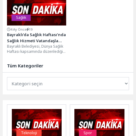
Sağlık
4 Ay Önce
19
Bayraklı’da Sağlık Haftası’nda
Sağlık Hizmeti Vatandaşla
Bayraklı Belediyesi, Dünya Sağlık
Buluştu
Haftası kapsamında düzenlediği
etkinliklerle sağlık hizmetlerini
vatandaşla buluşturdu. İlçenin
Tüm Kategoriler
farklı noktalarında...
Teknoloji
Spor