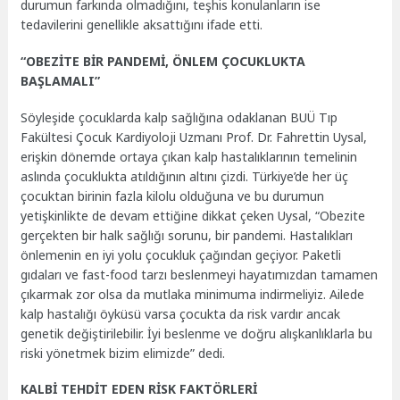
durumun farkında olmadığını, teşhis konulanların ise
tedavilerini genellikle aksattığını ifade etti.
“OBEZİTE BİR PANDEMİ, ÖNLEM ÇOCUKLUKTA
BAŞLAMALI”
Söyleşide çocuklarda kalp sağlığına odaklanan BUÜ Tıp
Fakültesi Çocuk Kardiyoloji Uzmanı Prof. Dr. Fahrettin Uysal,
erişkin dönemde ortaya çıkan kalp hastalıklarının temelinin
aslında çocuklukta atıldığının altını çizdi. Türkiye’de her üç
çocuktan birinin fazla kilolu olduğuna ve bu durumun
yetişkinlikte de devam ettiğine dikkat çeken Uysal, “Obezite
gerçekten bir halk sağlığı sorunu, bir pandemi. Hastalıkları
önlemenin en iyi yolu çocukluk çağından geçiyor. Paketli
gıdaları ve fast-food tarzı beslenmeyi hayatımızdan tamamen
çıkarmak zor olsa da mutlaka minimuma indirmeliyiz. Ailede
kalp hastalığı öyküsü varsa çocukta da risk vardır ancak
genetik değiştirilebilir. İyi beslenme ve doğru alışkanlıklarla bu
riski yönetmek bizim elimizde” dedi.
KALBİ TEHDİT EDEN RİSK FAKTÖRLERİ