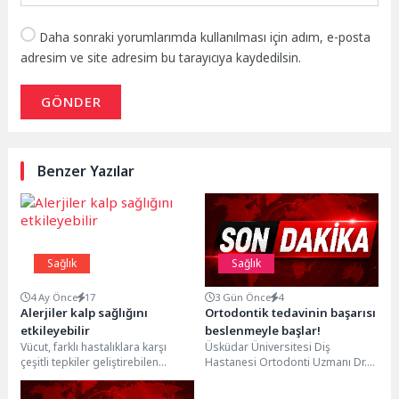
Daha sonraki yorumlarımda kullanılması için adım, e-posta
adresim ve site adresim bu tarayıcıya kaydedilsin.
GÖNDER
Benzer Yazılar
Sağlık
Sağlık
4 Ay Önce
17
3 Gün Önce
4
Alerjiler kalp sağlığını
Ortodontik tedavinin başarısı
etkileyebilir
beslenmeyle başlar!
Vücut, farklı hastalıklara karşı
Üsküdar Üniversitesi Diş
çeşitli tepkiler geliştirebilen
Hastanesi Ortodonti Uzmanı Dr.
karmaşık bir yapıya sahip. Öyle ki
Öğr. Üyesi Bora Aysan, ortodontik
bağışıklık sisteminin...
tedavi sürecinde ağrı...