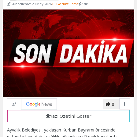
Güncelleme: 20 May 2026
19 Görüntüleme
2 dk.
0
Yazı Özetini Göster
Ayvalık Belediyesi, yaklaşan Kurban Bayramı öncesinde
vatandaşların daha sağlıklı, güvenli ve düzenli koşullarda