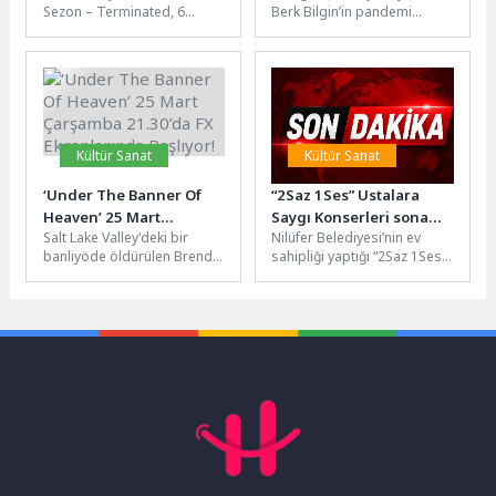
Sezon – Terminated, 6
Berk Bilgin’in pandemi
açtı
Ağustos'ta yayınlandığında
döneminde doğayla
makineler kontrolü ele
kurduğu içsel bağı yansıtan
alacak....
“Yer Gök Arasında”...
Kültür Sanat
Kültür Sanat
‘Under The Banner Of
“2Saz 1Ses” Ustalara
Heaven’ 25 Mart
Saygı Konserleri sona
Salt Lake Valley'deki bir
Nilüfer Belediyesi’nin ev
Çarşamba 21.30’da FX
erdi
banliyöde öldürülen Brenda
sahipliği yaptığı “2Saz 1Ses:
Ekranlarında Başlıyor!
Wright Lafferty ve kız
Ustalara Saygı” konser
bebeklerinin cinayetini
serisi, Nazım Hikmet
araştıran Dedektif...
Kültürevi’nde düzenlenen...