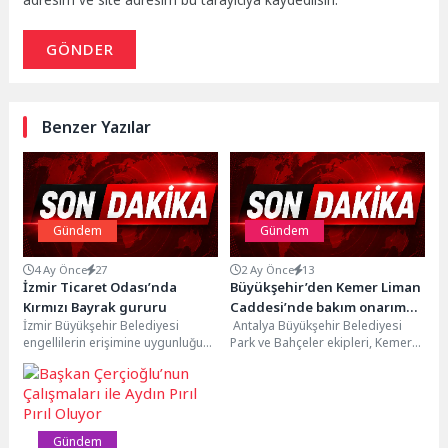
adresim ve site adresim bu tarayıcıya kaydedilsin.
GÖNDER
Benzer Yazılar
Gündem
Gündem
4 Ay Önce
27
2 Ay Önce
13
İzmir Ticaret Odası’nda
Büyükşehir’den Kemer Liman
Kırmızı Bayrak gururu
Caddesi’nde bakım onarım
İzmir Büyükşehir Belediyesi
Antalya Büyükşehir Belediyesi
çalışması
engellilerin erişimine uygunluğu
Park ve Bahçeler ekipleri, Kemer
sebebiyle İzmir Ticaret Odası’na
Liman Caddesi’nde kapsamlı
(İZTO) Kırmızı Bayrak verdi.
bakım ve yenileme çalışması...
İZTO,...
Gündem