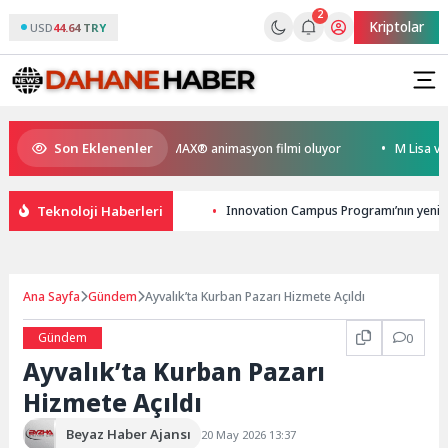
2
Kriptolar
USD
44.64 TRY
Son Eklenenler
meyen Kral Türkiye’nin ilk IMAX® animasyon filmi oluyor
M Lisa ve Dolu
Teknoloji Haberleri
Innovation Campus Programı’nın yeni me
Ana Sayfa
Gündem
Ayvalık’ta Kurban Pazarı Hizmete Açıldı
Gündem
0
Ayvalık’ta Kurban Pazarı
Hizmete Açıldı
Beyaz Haber Ajansı
20 May 2026 13:37