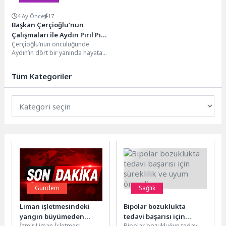
4 Ay Önce
17
Başkan Çerçioğlu’nun
Çalışmaları ile Aydın Pırıl Pırıl
Çerçioğlu’nun öncülüğünde
Oluyor
Aydın’ın dört bir yanında hayata
geçirilen çalışmalar devam
ediyor.Aydın Büyükşehir
Tüm Kategoriler
Belediyesi, kente değer...
Gündem
Sağlık
Liman işletmesindeki
Bipolar bozuklukta
yangın büyümeden
tedavi başarısı için
İzmir Liman İşletmesi
Bipolar bozukluğun tedavi