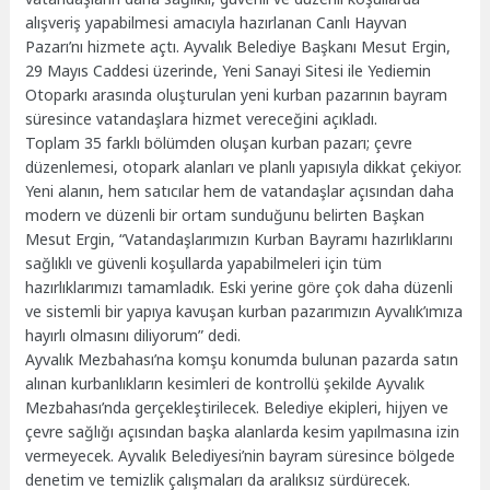
alışveriş yapabilmesi amacıyla hazırlanan Canlı Hayvan
Pazarı’nı hizmete açtı. Ayvalık Belediye Başkanı Mesut Ergin,
29 Mayıs Caddesi üzerinde, Yeni Sanayi Sitesi ile Yediemin
Otoparkı arasında oluşturulan yeni kurban pazarının bayram
süresince vatandaşlara hizmet vereceğini açıkladı.
Toplam 35 farklı bölümden oluşan kurban pazarı; çevre
düzenlemesi, otopark alanları ve planlı yapısıyla dikkat çekiyor.
Yeni alanın, hem satıcılar hem de vatandaşlar açısından daha
modern ve düzenli bir ortam sunduğunu belirten Başkan
Mesut Ergin, “Vatandaşlarımızın Kurban Bayramı hazırlıklarını
sağlıklı ve güvenli koşullarda yapabilmeleri için tüm
hazırlıklarımızı tamamladık. Eski yerine göre çok daha düzenli
ve sistemli bir yapıya kavuşan kurban pazarımızın Ayvalık’ımıza
hayırlı olmasını diliyorum” dedi.
Ayvalık Mezbahası’na komşu konumda bulunan pazarda satın
alınan kurbanlıkların kesimleri de kontrollü şekilde Ayvalık
Mezbahası’nda gerçekleştirilecek. Belediye ekipleri, hijyen ve
çevre sağlığı açısından başka alanlarda kesim yapılmasına izin
vermeyecek. Ayvalık Belediyesi’nin bayram süresince bölgede
denetim ve temizlik çalışmaları da aralıksız sürdürecek.