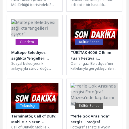
söndürüldü
süreklilik ve uyum
Müdürlüğü içerisindeki 3
edilebilir bir hastalık
önemli
katlı binanın 1'inci katında
olduğunu kaydeden İstanbul
yer alan Arşiv ve
Atlas Üniversitesi Tıp
Marangozhane...
Fakültesi Ruh Sağlığı...
Gündem
Kültür Sanat
Maltepe Belediyesi
TÜBİTAK 4006-C Bilim
sağlıkta “engelleri
Fuarı Festivali
Sosyal belediyecilik
Osmangazi Belediyesi’nin
aşıyor”
Osmangazi’de Kapılarını
anlayışıyla sürdürdüğü
katkılarıyla gerçekleştirilen
Açtı
faaliyetlerine hız kesmeden
TÜBİTAK 4006-C Bilim Fuarı
devam eden Maltepe
Festivali, Osmangazi
Belediyesi, sağlıkta da
Meydanı’nda kapılarını açtı.
engelleri aşmaya...
Bursa İl...
Teknoloji
Kültür Sanat
Terminatör, Call of Duty:
“Yerle Gök Arasında”
Mobile 7. Sezon –
sergisi Fotoğraf
Call of Duty®: Mobile 7.
Fotoğraf sanatçısı Aydın
Terminated ile Geliyor
Müzesi’nde kapılarını