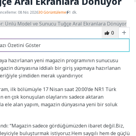
çe Aral Ekranlara Dönüyor
ncelleme: 08 Nis 2026
30 Görüntüleme
1 dk.
0
azı Özetini Göster
maya hazırlanan yeni magazin programının sunucusu
gazin dünyasına iddialı bir giriş yapmaya hazırlanan
eriğiyle şimdiden merak uyandırıyor.
gram, ilk bölümüyle 17 Nisan saat 20:00’de NR1 Türk
ın en çok konuşulan olaylarını sadece aktaran
yla ele alan yapım, magazin dünyasına yeni bir soluk
llandı: “Magazin sadece gördüğümüzden ibaret değil.Biz,
leyiciyle buluşturmak istiyoruz.Hem saygılı hem de güçlü