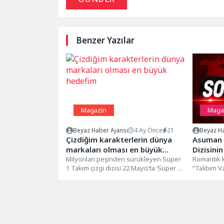
Benzer Yazılar
Magazin
Maga
Beyaz Haber Ajansı
4 Ay Önce
21
Beyaz Ha
Çizdiğim karakterlerin dünya
Asuman D
markaları olması en büyük
Dizisini
hedefim
Milyonları peşinden sürükleyen Süper
Romantik k
1 Takım çizgi dizisi 22 Mayıs’ta ‘Süper 1
“Talibim Va
Takım: Varol Abi’nin...
fragmanıyla
çekmeyi baş