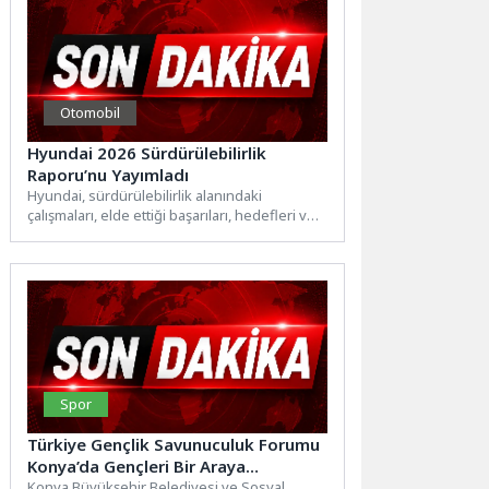
Otomobil
Hyundai 2026 Sürdürülebilirlik
Raporu’nu Yayımladı
Hyundai, sürdürülebilirlik alanındaki
çalışmaları, elde ettiği başarıları, hedefleri ve
gelecek planlarını kapsayan 2026
Sürdürülebilirlik Raporu’nu yayımladı.
Hyundai,...
Spor
Türkiye Gençlik Savunuculuk Forumu
Konya’da Gençleri Bir Araya
Getirecek
Konya Büyükşehir Belediyesi ve Sosyal