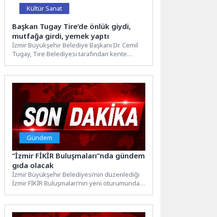
Kültür Sanat
Başkan Tugay Tire’de önlük giydi,
mutfağa girdi, yemek yaptı
İzmir Büyükşehir Belediye Başkanı Dr. Cemil
Tugay, Tire Belediyesi tarafından kente
kazandırılan Uluslararası Tire Gastronomi...
Gündem
“İzmir FİKİR Buluşmaları”nda gündem
gıda olacak
İzmir Büyükşehir Belediyesi’nin düzenlediği
İzmir FİKİR Buluşmaları’nın yeni oturumunda
kentsel gıda politikaları ile gıda egemenliği...