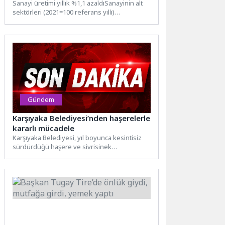
Sanayi üretimi yıllık %1,1 azaldıSanayinin alt
sektörleri (2021=100 referans yıllı)
incelendiğinde, 2026 yılı Mart ayında...
Gündem
Karşıyaka Belediyesi’nden haşerelerle
kararlı mücadele
Karşıyaka Belediyesi, yıl boyunca kesintisiz
sürdürdüğü haşere ve sivrisinek
mücadelesine hava sıcaklıklarının artmasıyla
birlikte hız...