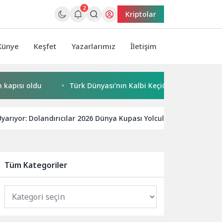
2
Kriptolar
Künye
Keşfet
Yazarlarımız
İletişim
ısı oldu
Türk Dünyası’nın Kalbi Keçiören’de Attı
K
yarıyor: Dolandırıcılar 2026 Dünya Kupası Yolcularını Hedef Alıyo
Tüm Kategoriler