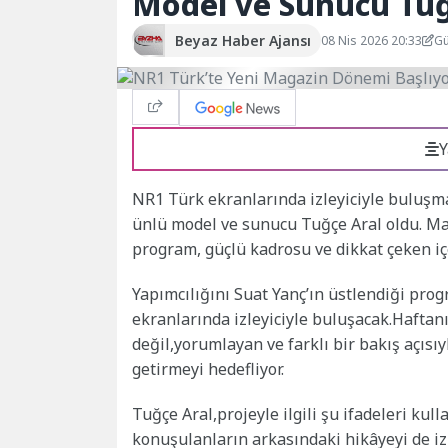
Model ve Sunucu Tuğ
Beyaz Haber Ajansı
08 Nis 2026 20:33
Gü
Y
NR1 Türk ekranlarında izleyiciyle buluş
ünlü model ve sunucu Tuğçe Aral oldu. Ma
program, güçlü kadrosu ve dikkat çeken iç
Yapımcılığını Suat Yanç’ın üstlendiği pro
ekranlarında izleyiciyle buluşacak.Haftan
değil,yorumlayan ve farklı bir bakış açısı
getirmeyi hedefliyor.
Tuğçe Aral,projeyle ilgili şu ifadeleri ku
konuşulanların arkasındaki hikâyeyi de iz