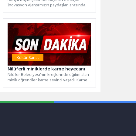
İnovasyon Ajansı’mızın paydaşları arasında
yer aldığı Türkiye Gençlik Savunuculuk
Forumu,...
Kültür Sanat
Nilüferli miniklerde karne heyecanı
Nilüfer Belediyesi’nin kreşlerinde eğitim alan
minik öğrenciler karne sevinci yaşadı. Karne
şenliğinde oyunlar oynayan minikler,...