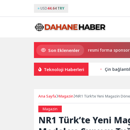
USD
44.64 TRY
Son Eklenenler
Eczacıbaşı Peron İstanbul’un resmi forma sponsoru a
Teknoloji Haberleri
Çin bağlantı
Ana Sayfa
Magazin
NR1 Türk’te Yeni Magazin Döne
Magazin
NR1 Türk’te Yeni Ma