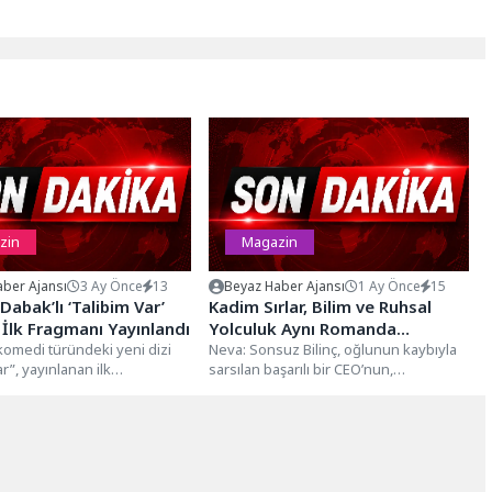
zin
Magazin
ber Ajansı
3 Ay Önce
13
Beyaz Haber Ajansı
1 Ay Önce
15
abak’lı ‘Talibim Var’
Kadim Sırlar, Bilim ve Ruhsal
n İlk Fragmanı Yayınlandı
Yolculuk Aynı Romanda
omedi türündeki yeni dizi
Buluşuyor: Neva: Sonsuz Bilinç
Neva: Sonsuz Bilinç, oğlunun kaybıyla
r”, yayınlanan ilk
sarsılan başarılı bir CEO’nun,
 izleyicinin dikkatini
Guatemala’dan Şanlıurfa
ardı. Senaristliğini...
Karahantepe’ye uzanan ruhsal ve...