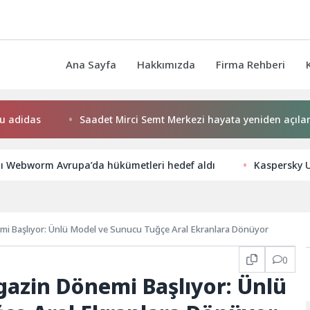
Ana Sayfa
Hakkımızda
Firma Rehberi
didas
Saadet Mirci Semt Merkezi hayata yeniden açılan kap
lı Webworm Avrupa’da hükümetleri hedef aldı
Kaspersky U
mi Başlıyor: Ünlü Model ve Sunucu Tuğçe Aral Ekranlara Dönüyor
0
gazin Dönemi Başlıyor: Ünlü