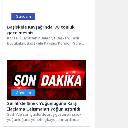
Gündem
Başiskele Kavşağı’nda ‘78 tonluk’
gece mesaisi
Kocaeli Büyükşehir Belediye Başkanı Tahir
Büyükakın, Başiskele Kavşağı Koridor Projesi
kapsamında inşa edilen 78 tonluk...
Gündem
Salihli’de Sinek Yoğunluğuna Karşı
İlaçlama Çalışmaları Yoğunlaştırıldı
Salihli’de son günlerde artış gösteren sinek
yoğunluğuna yönelik şikayetlerin ardından
Salihli Belediyesi ve Manisa Büyükşehir...