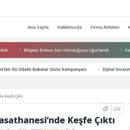
Ana Sayfa
Hakkımızda
Firma Rehberi
Bilgesu Erenus Son Yolculuğuna Uğurlandı
Konya Bü
ex’ten 5G Odaklı Babalar Günü Kampanyası
Dijital mirası
e Keşfe Çıktı
0
asathanesi’nde Keşfe Çıktı