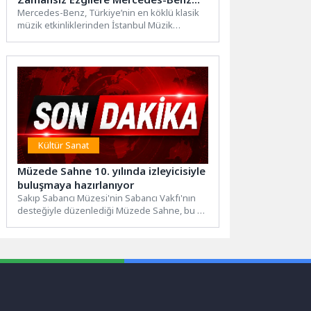
Desteği
Mercedes-Benz, Türkiye’nin en köklü klasik
müzik etkinliklerinden İstanbul Müzik
Festivali’ni 39 yıldır kesintisiz olarak
desteklemeye...
Kültür Sanat
Müzede Sahne 10. yılında izleyicisiyle
buluşmaya hazırlanıyor
Sakıp Sabancı Müzesi'nin Sabancı Vakfı'nın
desteğiyle düzenlediği Müzede Sahne, bu yıl
10. yaşını kutluyor. "Oyunlarla Dönüşüm"...