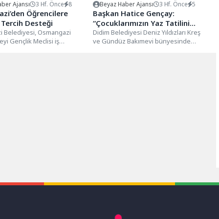
ber Ajansı
3 Hf. Önce
8
Beyaz Haber Ajansı
3 Hf. Önce
5
zi’den Öğrencilere
Başkan Hatice Gençay:
 Tercih Desteği
“Çocuklarımızın Yaz Tatilini
 Belediyesi, Osmangazi
Eğitim ve Eğlenceyle
Didim Belediyesi Deniz Yıldızları Kreş
yi Gençlik Meclisi iş
ve Gündüz Bakımevi bünyesinde
Buluşturuyoruz”
Şadırvanlı Han Eğitim
düzenlenen Yaz Okulu programı,
nde düzenlediği “Doğru...
çocukların yaz...