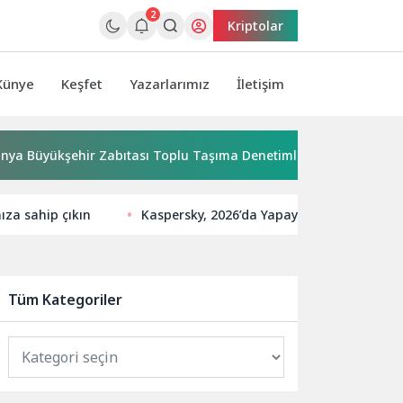
2
Kriptolar
Künye
Keşfet
Yazarlarımız
İletişim
yükşehir Zabıtası Toplu Taşıma Denetimlerini Sürdürüyor
nıza sahip çıkın
Kaspersky, 2026’da Yapay Zeks Hizmeti Gibi 
Tüm Kategoriler