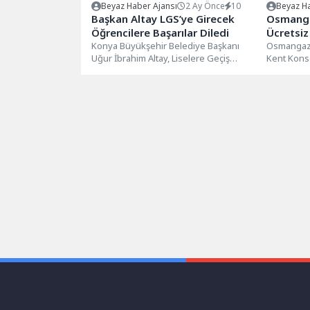
Beyaz Haber Ajansı
2 Ay Önce
10
Beyaz Ha
Başkan Altay LGS’ye Girecek
Osmanga
Öğrencilere Başarılar Diledi
Ücretsiz
Konya Büyükşehir Belediye Başkanı
Osmangazi
Uğur İbrahim Altay, Liselere Geçiş
Kent Konse
Sistemi sınavına girecek tüm
birliğiyle 
öğrencilere başarı...
Akademisi’