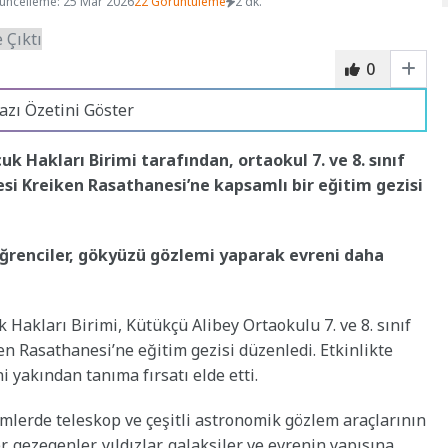
üncelleme: 25 Mar 2026
22 Görüntüleme
2 dk.
0
azı Özetini Göster
 Hakları Birimi tarafından, ortaokul 7. ve 8. sınıf
esi Kreiken Rasathanesi’ne kapsamlı bir eğitim gezisi
öğrenciler, gökyüzü gözlemi yaparak evreni daha
akları Birimi, Kütükçü Alibey Ortaokulu 7. ve 8. sınıf
en Rasathanesi’ne eğitim gezisi düzenledi. Etkinlikte
 yakından tanıma fırsatı elde etti.
mlerde teleskop ve çeşitli astronomik gözlem araçlarının
r, gezegenler, yıldızlar, galaksiler ve evrenin yapısına