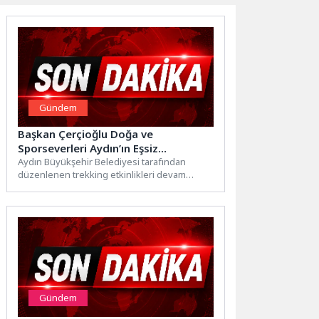
Gündem
Başkan Çerçioğlu Doğa ve
Sporseverleri Aydın’ın Eşsiz
Güzellikleriyle Buluşturmayı
Aydın Büyükşehir Belediyesi tarafından
düzenlenen trekking etkinlikleri devam
Sürdürüyor
ediyor. Doğaseverlerin ve sporcuların yoğun
ilgi gösterdiği...
Gündem