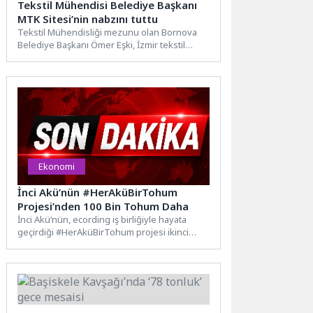
Tekstil Mühendisi Belediye Başkanı
MTK Sitesi’nin nabzını tuttu
Tekstil Mühendisliği mezunu olan Bornova
Belediye Başkanı Ömer Eşki, İzmir tekstil
sektörünün merkezi MTK Sitesi’ni...
Ekonomi
İnci Akü’nün #HerAküBirTohum
Projesi’nden 100 Bin Tohum Daha
İnci Akü’nün, ecording iş birliğiyle hayata
geçirdiği #HerAküBirTohum projesi ikinci
fazıyla büyümeye devam ediyor. İlk...