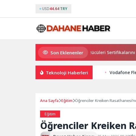
USD
44.64 TRY
Son Eklenenler
Osmangazi’de Geleceğin Yüzücüleri Sertifikalarını Aldı
Teknoloji Haberleri
Vodafone Fl
Ana Sayfa
Eğitim
Öğrenciler Kreiken Rasathanesi’nd
Eğitim
Öğrenciler Kreiken R