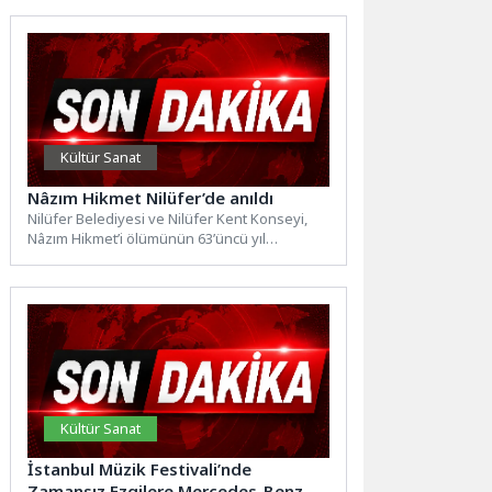
Kültür Sanat
Nâzım Hikmet Nilüfer’de anıldı
Nilüfer Belediyesi ve Nilüfer Kent Konseyi,
Nâzım Hikmet’i ölümünün 63’üncü yıl
dönümünde andı. Programda konuşan...
Kültür Sanat
İstanbul Müzik Festivali’nde
Zamansız Ezgilere Mercedes-Benz