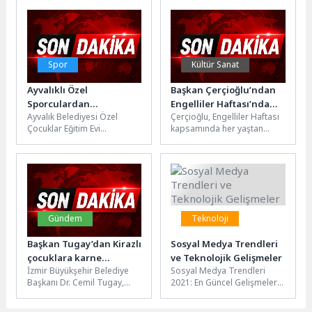
Binlerce vatandaşın olduğu
Başkanı Selim Çırpanoğlu
etkinlikte...
başkanlığında...
Spor
Kültür Sanat
Ayvalıklı Özel
Başkan Çerçioğlu’ndan
Sporculardan
Engelliler Haftası’nda
Ayvalık Belediyesi Özel
Çerçioğlu, Engelliler Haftası
Gururlandıran Başarı
Anlamlı Etkinlikler
Çocuklar Eğitim Evi
kapsamında her yaştan
öğrencileri, Balıkesir'in
vatandaşı birbirinden
Edremit ilçesinde
anlamlı etkinliklerle
düzenlenen Özel
buluşturdu.Aydın Büyükşehir
Olimpiyatlar Türkiye
Belediye Başkanı Özlem...
Oyunları’nda...
Gündem
Teknoloji
Başkan Tugay’dan Kirazlı
Sosyal Medya Trendleri
çocuklara karne
ve Teknolojik Gelişmeler
İzmir Büyükşehir Belediye
Sosyal Medya Trendleri
hediyesi
Başkanı Dr. Cemil Tugay,
2021: En Güncel Gelişmeler
Kiraz’daki Örencik Zeybekler
Sosyal medya platformları
Ortaokulu’nu ziyaret ederek
sürekli olarak