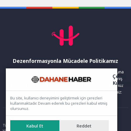
öğrencilerin taleplerini...
güncellenmekte ve değişen...
Dezenformasyonla Mücadele Politikamız
Yayınlanan haberler doğruluk ilkesi gözetilerek hazırlanır. Buna
Çerez
rağmen bazı içeriklerde eksik, hatalı veya güncelliğini yitirmiş
Kullanı
bilgiler bulunabilir.Yanlış veya yanıltıcı olduğunu düşündüğünüz
haberleri aşağıdaki iletişim kanallarından bize bildirebilirsiniz:
Bu site, kullanıcı deneyimini geliştirmek için çerezleri
kullanmaktadır. Devam ederek bu çerezleri kabul etmiş
olursunuz.
Ana Sayfa
Tüm hakları saklıdır. Sitede yer alan içerikler izinsiz kopyalanamaz,
Kabul Et
Reddet
yayımlanamaz ve kullanılamaz.