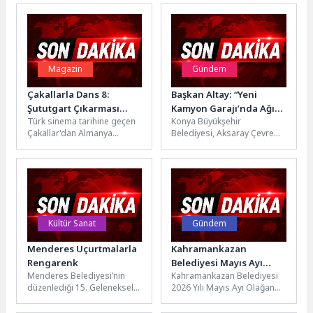
Magazin
Gündem
Çakallarla Dans 8:
Başkan Altay: “Yeni
Şututgart Çıkarması
Kamyon Garajı’nda Ağır
Türk sinema tarihine geçen
Konya Büyükşehir
ekibinin okuma provası
Tonajlı Araçların
Çakallar'dan Almanya
Belediyesi, Aksaray Çevre
bol kahkahayla geçti
Kullanımına Uygun
çıkarması.Yapımcılığını
Yolu Kavşağı’nda hayata
Asfalt Çalışması
SugarWorkz, TAFF Pictures
geçirilen Yeni Kamyon
Yapıyoruz”
ve CJ ENM Türkiye'nin,
Garajı’nda ağır tonajlı
yönetmenliğini...
araçların...
Kültür Sanat
Gündem
Menderes Uçurtmalarla
Kahramankazan
Rengarenk
Belediyesi Mayıs Ayı
Menderes Belediyesi’nin
Kahramankazan Belediyesi
Olağan Meclis Toplantısı
düzenlediği 15. Geleneksel
2026 Yılı Mayıs Ayı Olağan
Yapıldı
Uçurtma Festivali renkli
Meclis Toplantısı,
görüntülere sahne oldu.
Kahramankazan Belediye