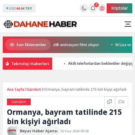
2
Kriptolar
USD
44.64 TRY
Son Eklenenler
en Kral Türkiye’nin ilk IMAX® animasyon filmi oluyor
M Lisa ve Dolu K
Teknoloji Haberleri
Akıllı telefonlardan beklentiler değişiyo
Ana Sayfa
Gündem
Ormanya, bayram tatilinde 215 bin kişiyi ağırladı
Gündem
0
Ormanya, bayram tatilinde 215
bin kişiyi ağırladı
Beyaz Haber Ajansı
02 Haz 2026 09:28