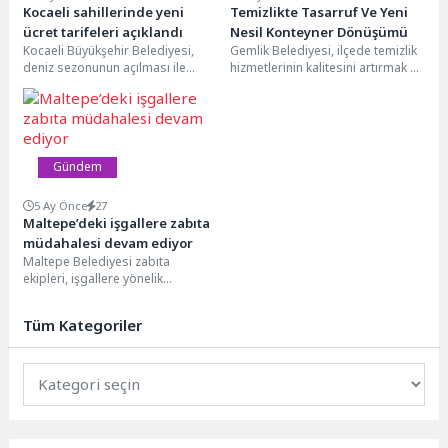
Kocaeli sahillerinde yeni
Temizlikte Tasarruf Ve Yeni
ücret tarifeleri açıklandı
Nesil Konteyner Dönüşümü
Kocaeli Büyükşehir Belediyesi,
Gemlik Belediyesi, ilçede temizlik
deniz sezonunun açılması ile
hizmetlerinin kalitesini artırmak ve
birlikte plajlarda sunulacak
daha sürdürülebilir bir sistem
şemsiye, şezlong ve çadır kamp...
oluşturmak amacıyla yeni...
Gündem
5 Ay Önce
27
Maltepe’deki işgallere zabıta
müdahalesi devam ediyor
Maltepe Belediyesi zabıta
ekipleri, işgallere yönelik
sürdürdüğü çalışmalarına hız
kesmeden devam ediyor. Yaptığı
Tüm Kategoriler
çalışmalarla ilçedeki...