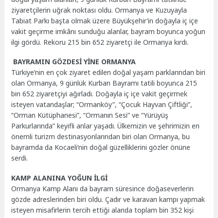
ziyaretçilerin uğrak noktası oldu. Ormanya ve Kuzuyayla
Tabiat Parkı başta olmak üzere Büyükşehir’in doğayla iç içe
vakit geçirme imkânı sunduğu alanlar, bayram boyunca yoğun
ilgi gördü. Rekoru 215 bin 652 ziyaretçi ile Ormanya kırdı.
BAYRAMIN GÖZDESİ YİNE ORMANYA
Türkiye’nin en çok ziyaret edilen doğal yaşam parklarından biri
olan Ormanya, 9 günlük Kurban Bayramı tatili boyunca 215
bin 652 ziyaretçiyi ağırladı. Doğayla iç içe vakit geçirmek
isteyen vatandaşlar; “Ormanköy”, “Çocuk Hayvan Çiftliği”,
“Orman Kütüphanesi”, “Ormanın Sesi” ve “Yürüyüş
Parkurlarında” keyifli anlar yaşadı. Ülkemizin ve şehrimizin en
önemli turizm destinasyonlarından biri olan Ormanya, bu
bayramda da Kocaeli’nin doğal güzelliklerini gözler önüne
serdi.
KAMP ALANINA YOĞUN İLGİ
Ormanya Kamp Alanı da bayram süresince doğaseverlerin
gözde adreslerinden biri oldu. Çadır ve karavan kampı yapmak
isteyen misafirlerin tercih ettiği alanda toplam bin 352 kişi