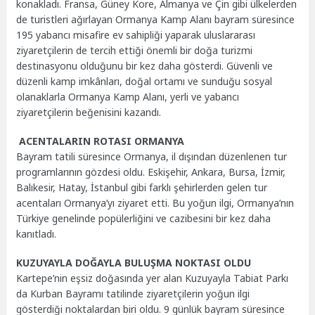
konakladı. Fransa, Güney Kore, Almanya ve Çin gibi ülkelerden
de turistleri ağırlayan Ormanya Kamp Alanı bayram süresince
195 yabancı misafire ev sahipliği yaparak uluslararası
ziyaretçilerin de tercih ettiği önemli bir doğa turizmi
destinasyonu olduğunu bir kez daha gösterdi. Güvenli ve
düzenli kamp imkânları, doğal ortamı ve sunduğu sosyal
olanaklarla Ormanya Kamp Alanı, yerli ve yabancı
ziyaretçilerin beğenisini kazandı.
ACENTALARIN ROTASI ORMANYA
Bayram tatili süresince Ormanya, il dışından düzenlenen tur
programlarının gözdesi oldu. Eskişehir, Ankara, Bursa, İzmir,
Balıkesir, Hatay, İstanbul gibi farklı şehirlerden gelen tur
acentaları Ormanya’yı ziyaret etti. Bu yoğun ilgi, Ormanya’nın
Türkiye genelinde popülerliğini ve cazibesini bir kez daha
kanıtladı.
KUZUYAYLA DOĞAYLA BULUŞMA NOKTASI OLDU
Kartepe’nin eşsiz doğasında yer alan Kuzuyayla Tabiat Parkı
da Kurban Bayramı tatilinde ziyaretçilerin yoğun ilgi
gösterdiği noktalardan biri oldu. 9 günlük bayram süresince