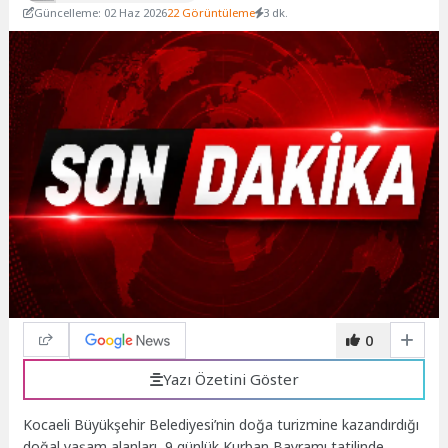
Güncelleme: 02 Haz 2026
22 Görüntüleme
3 dk.
0
Yazı Özetini Göster
Kocaeli Büyükşehir Belediyesi’nin doğa turizmine kazandırdığı
doğal yaşam alanları, 9 günlük Kurban Bayramı tatilinde