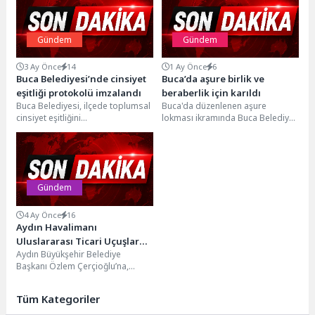
Gündem
Gündem
3 Ay Önce
14
1 Ay Önce
6
Buca Belediyesi’nde cinsiyet
Buca’da aşure birlik ve
eşitliği protokolü imzalandı
beraberlik için karıldı
Buca Belediyesi, ilçede toplumsal
Buca'da düzenlenen aşure
cinsiyet eşitliğini
lokması ikramında Buca Belediye
kurumsallaştırmak ve Yerel Eşitlik
Başkan Vekili Hüseyin Benzer
Eylem Planı’nı hayata geçirmek
kazan başına geçerek
üzere...
vatandaşlara...
Gündem
4 Ay Önce
16
Aydın Havalimanı
Uluslararası Ticari Uçuşlara
Aydın Büyükşehir Belediye
Hazırlanıyor
Başkanı Özlem Çerçioğlu’na,
Ulaştırma ve Altyapı Bakanlığı
Altyapı Yatırımları Genel Müdürü
Tüm Kategoriler
Dr....