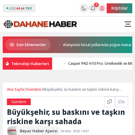
2
Kriptolar
USD
44.64 TRY
Son Eklenenler
et Potansiyeli Çok Büyük
Alanya’nın kırsal yollarında yoğun mesai
Teknoloji Haberleri
Casper PAD H10 Pro: Üretkenlik ve Mobi
Ana Sayfa
Gündem
Büyükşehir, su baskını ve taşkın riskine karşı
sahada
Gündem
0
Büyükşehir, su baskını ve taşkın
riskine karşı sahada
Beyaz Haber Ajansı
30 Mar 2026 14:07