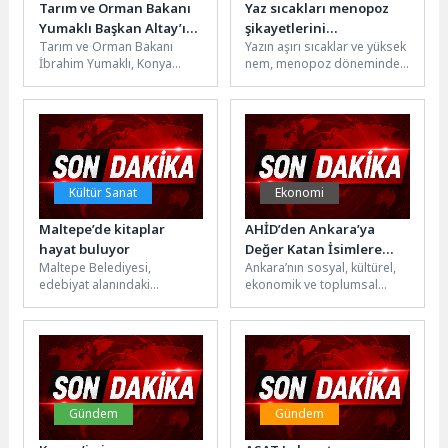
Tarım ve Orman Bakanı
Yaz sıcakları menopoz
Yumaklı Başkan Altay’ı
şikayetlerini
Tarım ve Orman Bakanı
Yazın aşırı sıcaklar ve yüksek
Ziyaret Etti
artırabiliyor!
İbrahim Yumaklı, Konya
nem, menopoz dönemindeki
Büyükşehir Belediye Başkanı
kadınlarda ateş basması,
Uğur İbrahim Altay’ı ziyaret
yoğun terleme, gece
ederek...
terlemeleri...
Kültür Sanat
Ekonomi
Maltepe’de kitaplar
AHİD’den Ankara’ya
hayat buluyor
Değer Katan İsimlere
Maltepe Belediyesi,
Ankara’nın sosyal, kültürel,
Vefa Gecesi
edebiyat alanındaki
ekonomik ve toplumsal
çalışmalarına bir yenisini
gelişimine katkı sunan kişi ve
daha ekleyerek
kurumları bir araya
kitapseverleri edebi
getirecek...
mekanlarla buluşturmaya
devam ediyor.Belediyenin...
Gündem
Gündem