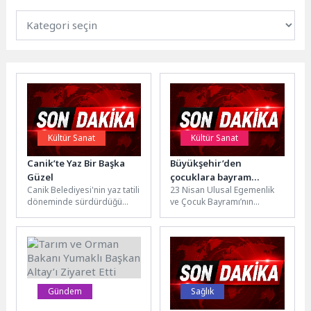
Kültür Sanat
Kültür Sanat
Canik’te Yaz Bir Başka
Büyükşehir’den
Güzel
çocuklara bayram
Canik Belediyesi'nin yaz tatili
23 Nisan Ulusal Egemenlik
hediyesi
döneminde sürdürdüğü
ve Çocuk Bayramı’nın
projelerde gençler ve aileler
coşkusu İzmir Büyükşehir
buluşuyor, tatil sevinci
Belediyesi’nin düzenlediği
paylaşılıyor. Canik...
etkinliklerle tüm kente...
Gündem
Sağlık