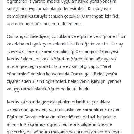
öğrencileri, ziyaretçi meclisi uygulamasıyla yerel yönetim
süreçlerini uygulamalı olarak deneyimledi. Küçük yaşta
demokrasi kültürüyle tanışan çocuklar, Osmangazi için fikir
üreterek hem öğrendi, hem de eğlendi.
Osmangazi Belediyesi, çocuklara ve eğitime verdiği önemi bir
kez daha ortaya koyan anlamlı bir etkinliğe imza attı. Her ay
ilçeye dair önemli kararların alındığı Osmangazi Belediyesi
Meclis Salonu, bu kez ilköğretim öğrencilerini ağırlayarak
adeta geleceğin yöneticilerine ev sahipliği yaptı. “Yerel
Yönetimler” dersleri kapsamında Osmangazi Belediyesi’ni
ziyaret eden 3. sınıf öğrencileri, belediyenin işleyişini yerinde
ve uygulamalı olarak öğrenme fırsatı buldu.
Meclis salonunda gerçekleştirilen etkinlikte, çocuklara
belediyenin görevleri, sorumlulukları ve karar alma süreçleri
Eğitmen Serkan Yılmaz’ın rehberliğinde detaylı bir şekilde
anlatıldı. Programda öğrenciler, teorik bilgilerin ötesine
geçerek yerel yönetim mekanizmasını deneyimleme şansını