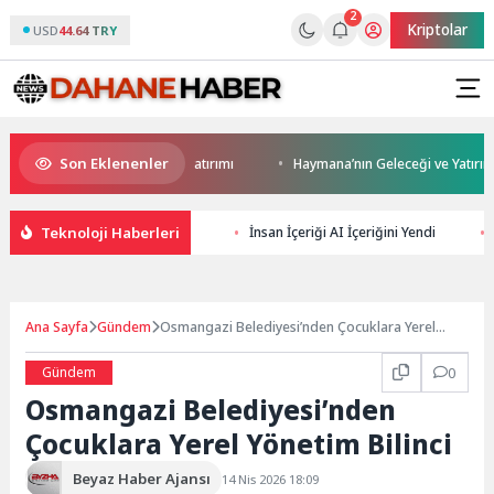
2
Kriptolar
USD
44.64 TRY
Son Eklenenler
Darıca’ya modern ulaşım yatırımı
Haymana’nın Geleceği ve Yatırım Potan
Teknoloji Haberleri
İnsan İçeriği AI İçeriğini Yendi
Ana Sayfa
Gündem
Osmangazi Belediyesi’nden Çocuklara Yerel
Yönetim Bilinci
Gündem
0
Osmangazi Belediyesi’nden
Çocuklara Yerel Yönetim Bilinci
Beyaz Haber Ajansı
14 Nis 2026 18:09