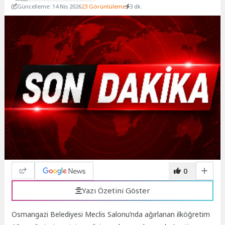
Güncelleme: 14 Nis 2026
23 Görüntüleme
3 dk.
0
Yazı Özetini Göster
Osmangazi Belediyesi Meclis Salonu’nda ağırlanan ilköğretim