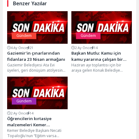
Benzer Yazılar
Gündem
Gündem
4 Ay Önce
21
2 Ay Önce
14
Gaziemir’in çınarlarından
Başkan Mutlu: Kamu için
fidanlara 23 Nisan armağanı
kamu yararına çalışan bir
Gaziemir Belediyesi Ata Evi
Haziran ayı toplantısı için bir
belediyeyiz
üyeleri, geri dönüşüm atölyesinde
araya gelen Konak Belediye
hazırladıkları el emeği oyuncakları
Meclisi’nden çöp aracı müjdesi
Sosyal Market’e bağışladı....
çıktı. Çöp...
Gündem
2 Ay Önce
14
Öğrencilerin kırtasiye
malzemeleri Kemer
Kemer Belediye Başkanı Necati
Belediyesi’nden
Topaloğlu'nun “Eğitim varsa