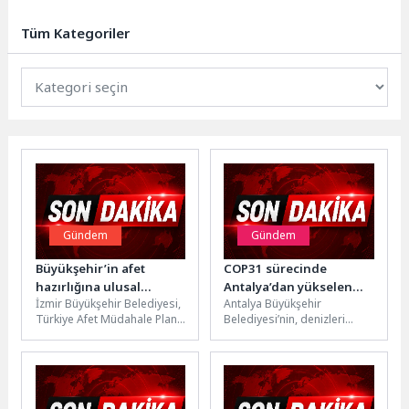
gelecek var” sloganıyla hareket
ederek eğitimin her kademesine...
Tüm Kategoriler
Gündem
Gündem
Büyükşehir’in afet
COP31 sürecinde
hazırlığına ulusal
Antalya’dan yükselen
İzmir Büyükşehir Belediyesi,
Antalya Büyükşehir
standart onayı
güçlü mesaj “Yapay Resif
Türkiye Afet Müdahale Planı
Belediyesi’nin, denizleri
Projesi”
(TAMP) kapsamında
korumak ve gelecek
yürütülen Beslenme Çalışma
kuşaklara daha temiz bir
Grubu çalışmaları
çevre sunmak amacıyla
sonucunda...
başlattığı...