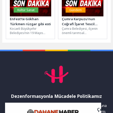
Kültür Sanat
Gündem
EnFest’te Gökhan
Çumra Karpuzu’nun
Türkmen rüzgar gibi esti
Coğrafi İşaret Tescil
Kocaeli Büyükşehir
Çumra Belediyesi, ilçenin
Süreci Başlıyor
Belediyesi’nin 19 Mayıs
önemli tarımsal
Atatürk’ü Anma, Gençlik ve
değerlerinden biri olan
Spor Bayramı’nda organize
Çumra Karpuzu'nun coğrafi
ettiği EnFest’in finalinde...
işaretle tescillenmesi
amacıyla önemli...
Dezenformasyonla Mücadele Politikamız
Yayınlanan haberler doğruluk ilkesi gözetilerek hazırlanır. Buna
Çerez
rağmen bazı içeriklerde eksik, hatalı veya güncelliğini yitirmiş