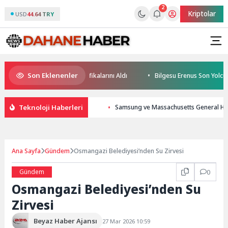
2
Kriptolar
USD
44.64 TRY
Son Eklenenler
eleceğin Yüzücüleri Sertifikalarını Aldı
Bilgesu Erenus Son Yolculuğ
Teknoloji Haberleri
Samsung ve Massachusetts General Hospit
Ana Sayfa
Gündem
Osmangazi Belediyesi’nden Su Zirvesi
Gündem
0
Osmangazi Belediyesi’nden Su
Zirvesi
Beyaz Haber Ajansı
27 Mar 2026 10:59