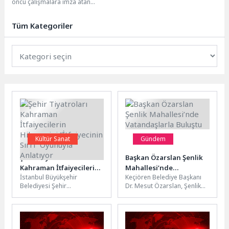
öncü çalışmalara imza atan
Torbalı Belediyesi, ihtiyaç sahibi
vatandaşların yanında olmaya...
Tüm Kategoriler
Kültür Sanat
Gündem
Şehir Tiyatroları
Başkan Özarslan Şenlik
Kahraman İtfaiyecilerin
Mahallesi’nde
İstanbul Büyükşehir
Keçiören Belediye Başkanı
Hikayesini “İtfaiyecinin
Vatandaşlarla Buluştu
Belediyesi Şehir
Dr. Mesut Özarslan, Şenlik
Sırrı” Oyunuyla Anlatıyor
Tiyatroları, Çimen Turunç
Mahallesi’nde bulunan bir
Baturalp’in yazıp
kıraathanede vatandaşlarla
yönettiği “İtfaiyecinin
bir araya gelip...
Sırrı” adlı yeni çocuk