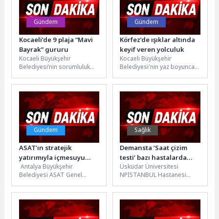
oyununu seyirciyle
buluşturuyor.İstanbul...
Gündem
Gündem
Kocaeli’de 9 plaja “Mavi
Körfez’de ışıklar altında
Bayrak” gururu
keyif veren yolculuk
Kocaeli Büyükşehir
Kocaeli Büyükşehir
Belediyesi’nin sorumluluk
Belediyesi'nin yaz boyunca
alanında yer alan Kocaeli’nin
her cumartesi düzenlediği
9 plajı bu yıl da “Mavi
Mehtap Turları, İzmit
Bayrak”...
Körfezi'nin eşsiz
manzarasında
vatandaşlara...
Gündem
Sağlık
ASAT’ın stratejik
Demansta ‘Saat çizim
yatırımıyla içmesuyu
testi’ bazı hastalarda
Antalya Büyükşehir
Üsküdar Üniversitesi
altyapısı güçleniyor
bozulmaları
Belediyesi ASAT Genel
NPİSTANBUL Hastanesi
yakalayabiliyor!
Müdürlüğü tarafından
Nöropsikolog Dr. İnci
hayata geçirilen Kuzey
Birincioğlu, demansın erken
Antalya İçmesuyu Tesisi
tanısında nöropsikolojik
İnşaatı Projesi’nde...
testlerin ve bilişsel...