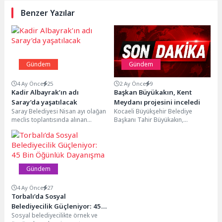
Benzer Yazılar
Gündem
Gündem
4 Ay Önce
25
2 Ay Önce
9
Kadir Albayrak’ın adı
Başkan Büyükakın, Kent
Saray’da yaşatılacak
Meydanı projesini inceledi
Saray Belediyesi Nisan ayı olağan
Kocaeli Büyükşehir Belediye
meclis toplantısında alınan
Başkanı Tahir Büyükakın,
kararla, Tekirdağ Büyükşehir
Dilovası’na estetik ve modern bir
Belediyesi Kurucu Başkanı Kadir...
kimlik kazandırmak amacıyla
hayata...
Gündem
4 Ay Önce
27
Torbalı’da Sosyal
Belediyecilik Güçleniyor: 45
Sosyal belediyecilikte örnek ve
Bin Öğünlük Dayanışma