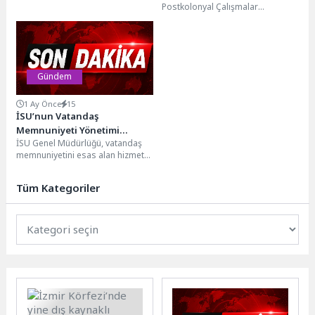
kapsamında Konak ve Bayraklı’da
Postkolonyal Çalışmalar
mikrobölgeleme çalışmalarını
Uygulama ve Araştırma Merkezi
başlatıyor. Proje...
(PAMER) ile Adaleti Savunanlar
Derneği (ASDER) iş...
Gündem
1 Ay Önce
15
İSU’nun Vatandaş
Memnuniyeti Yönetimi
İSU Genel Müdürlüğü, vatandaş
Tescillendi
memnuniyetini esas alan hizmet
anlayışını uluslararası
standartlarla belgeledi. Müşteri
Tüm Kategoriler
Hizmetleri ve...