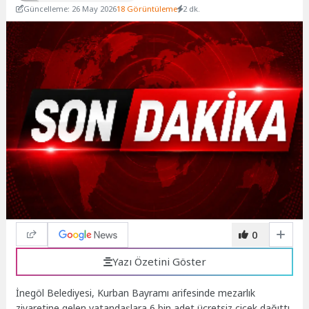
Güncelleme: 26 May 2026
18 Görüntüleme
2 dk.
0
Yazı Özetini Göster
İnegöl Belediyesi, Kurban Bayramı arifesinde mezarlık
ziyaretine gelen vatandaşlara 6 bin adet ücretsiz çiçek dağıttı.