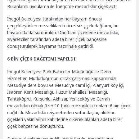
Bu anlamlı uygulama ile İnegöl’de mezarlıklar çiçek açtı.
İnegöl Belediyesi tarafından her bayram öncesi
gerçekleştirilen mezarlıklarda ücretsiz çiçek dağıtımı, bu
bayramda da sürdürüldü. Dağıtılan çiçeklerle mezarlıklar,
ziyaretçiler tarafından adeta birer çiçek bahçesine
dönüştürülerek bayrama hazır hale getirildi.
6 BİN ÇİÇEK DAĞITIMI YAPILDI
İnegöl Belediyesi Park Bahçeler Müdürlüğü ile Defin
Hizmetleri Müdürlüğü’nün ortak çalışması kapsamında;
Mesudiye dere boyu ve Mesudiye cami içi, Alanyurt köy içi,
İsaören Kent Mezarlığı, Huzur Mahallesi Mezarlığı,
Tahtaköprü, Kurşunlu, Akhisar, Yeniceköy ve Cerrah
mezarlıkları olmak üzer 10 farklı mezarlıkta toplam 6 bin çiçek
dağıtıldı. Mezarlıkları ziyaret eden vatandaşlar, aldıkları
çiçekleri yakınlarının kabirlerine dikerek alanları adeta birer
çiçek bahçesine dönüştürdü.
Duygusal anların yaşandığı ziyaretlerde, mezarlıkların