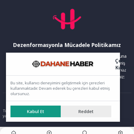
Dezenformasyonla Mücadele Politikamız
Yayınlanan haberler doğruluk ilkesi gözetilerek hazırlanır. Buna
Çerez
rağmen bazı içeriklerde eksik, hatalı veya güncelliğini yitirmiş
Kullanı
bilgiler bulunabilir.Yanlış veya yanıltıcı olduğunu düşündüğünüz
haberleri aşağıdaki iletişim kanallarından bize bildirebilirsiniz:
Bu site, kullanıcı deneyimini geliştirmek için çerezleri
kullanmaktadır. Devam ederek bu çerezleri kabul etmiş
olursunuz.
Ana Sayfa
Tüm hakları saklıdır. Sitede yer alan içerikler izinsiz kopyalanamaz,
Kabul Et
Reddet
yayımlanamaz ve kullanılamaz.