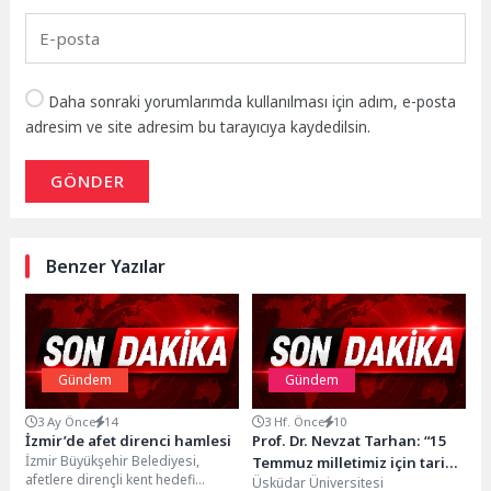
Daha sonraki yorumlarımda kullanılması için adım, e-posta
adresim ve site adresim bu tarayıcıya kaydedilsin.
GÖNDER
Benzer Yazılar
Gündem
Gündem
3 Ay Önce
14
3 Hf. Önce
10
İzmir’de afet direnci hamlesi
Prof. Dr. Nevzat Tarhan: “15
İzmir Büyükşehir Belediyesi,
Temmuz milletimiz için tarihi
afetlere dirençli kent hedefi
Üsküdar Üniversitesi
bir imtihandı!”