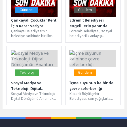
Gündem
Gündem
Çankayalı Çocuklar Kenti
Edremit Belediyesi
İçin Karar Veriyor
engellilerin yanında
Çankaya Belediyesi’nin
Edremit Belediyesi, sosyal
belediye tarihinde bir ilke
belediyecilik anlayışı
imza atarak çocukların
kapsamında engelli ve
yerelde karar alma
ihtiyaç sahibi vatandaşlara
süreçlerine aktif katılımları...
yönelik destek çalışmalarını
sürdürüyor....
Teknoloji
Gündem
Sosyal Medya ve
İçme suyunun kalbinde
Teknoloji: Dijital
çevre seferberliği
Sosyal Medya ve Teknoloji:
Kocaeli Büyükşehir
Dönüşümün Anahtarı
Dijital Dönüşümü Anlamak
Belediyesi, son yağışlarla
Sosyal medya ve teknoloji,
birlikte yüzde 100 doluluk
günümüzde dijital
oranına ulaşan Yuvacık
dönüşümün temel...
Barajı’na su kaynaklarından...