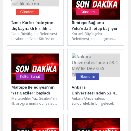
Gündem
Gündem
İzmir Körfezi’nde yine
İlimtepe Bağlantı
dış kaynaklı kirlilik
Yolu’nda 2. etap başlıyor
İzmir Büyükşehir Belediyesi
Kocaeli Büyükşehir
alarmı
tarafından İzmir Körfezi’nde
Belediyesi, kent ulaşımını
bugün yapılan rutin dron
geleceğe taşıyan vizyon
taramaları kapsamında
projelerine bir yenisini daha
kasım ayından bu...
ekliyor. Şehrin ulaşım...
Kültür Sanat
Ekonomi
Maltepe Belediyesi’nin
Ankara
‘Yaz Gezileri’ başladı
Üniversitesi’nden 53.4
Maltepeliler Yaz Gezileri’nin
Ankara Üniversitesi,
MW’lık Dev GES Yatırımı
ilk programında dünya su
sürdürülebilir bir gelecek
mimarisinin başyapıtı olarak
vizyonuyla Çankırı’nın
kabul edilen Mağlova Su
Şabanözü ilçesi Çaparkayı
Kemeri’ni...
köyünde hayata geçirdiği
dev güneş...