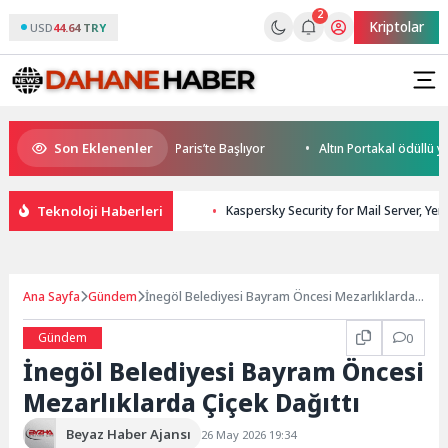
2
Kriptolar
USD
44.64 TRY
Son Eklenenler
ile World Cup Heyecanı Paris’te Başlıyor
Altın Portakal ödüllü yönet
Teknoloji Haberleri
Kaspersky Security for Mail Server, Yen
Ana Sayfa
Gündem
İnegöl Belediyesi Bayram Öncesi Mezarlıklarda
Çiçek Dağıttı
Gündem
0
İnegöl Belediyesi Bayram Öncesi
Mezarlıklarda Çiçek Dağıttı
Beyaz Haber Ajansı
26 May 2026 19:34