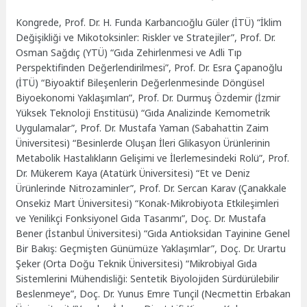
Kongrede, Prof. Dr. H. Funda Karbancıoğlu Güler (İTÜ) “İklim
Değişikliği ve Mikotoksinler: Riskler ve Stratejiler”, Prof. Dr.
Osman Sağdıç (YTÜ) “Gıda Zehirlenmesi ve Adli Tıp
Perspektifinden Değerlendirilmesi”, Prof. Dr. Esra Çapanoğlu
(İTÜ) “Biyoaktif Bileşenlerin Değerlenmesinde Döngüsel
Biyoekonomi Yaklaşımları”, Prof. Dr. Durmuş Özdemir (İzmir
Yüksek Teknoloji Enstitüsü) “Gıda Analizinde Kemometrik
Uygulamalar”, Prof. Dr. Mustafa Yaman (Sabahattin Zaim
Üniversitesi) “Besinlerde Oluşan İleri Glikasyon Ürünlerinin
Metabolik Hastalıkların Gelişimi ve İlerlemesindeki Rolü”, Prof.
Dr. Mükerem Kaya (Atatürk Üniversitesi) “Et ve Deniz
Ürünlerinde Nitrozaminler”, Prof. Dr. Sercan Karav (Çanakkale
Onsekiz Mart Üniversitesi) “Konak-Mikrobiyota Etkileşimleri
ve Yenilikçi Fonksiyonel Gıda Tasarımı”, Doç. Dr. Mustafa
Bener (İstanbul Üniversitesi) “Gıda Antioksidan Tayinine Genel
Bir Bakış: Geçmişten Günümüze Yaklaşımlar”, Doç. Dr. Urartu
Şeker (Orta Doğu Teknik Üniversitesi) “Mikrobiyal Gıda
Sistemlerini Mühendisliği: Sentetik Biyolojiden Sürdürülebilir
Beslenmeye”, Doç. Dr. Yunus Emre Tunçil (Necmettin Erbakan