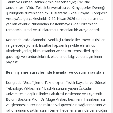
Tarım ve Orman Bakanlığı’nın destekleriyle; Üsküdar
Üniversitesi, Yıldız Teknik Üniversitesi ve Kimyagerler Derneği
iş birliğinde düzenlenen “5. Uluslararası Gıda Kimyası Kongresi”
Antalya’da gerçekleştirildi. 9-12 Nisan 2026 tarihleri arasında
yapılan etkinlik, “Kimyadan Beslenmeye Gıda Sistemleri”
temasıyla ulusal ve uluslararası uzmanları bir araya getirdi.
Kongrede; gıda alanındaki yenilikçi teknolojiler, mevcut riskler
ve geleceğe yönelik fırsatlar kapsamlı şekilde ele alındı.
Akademisyenler, bilim insanları ve sektör temsilcileri, gıda
güvenliği ve sürdürülebilirlik ekseninde bilgi ve deneyimlerini
paylaştı.
Besin işleme süreçlerinde kayıplar ve çözüm arayışları
Kongrede “Gıda İşleme Teknolojileri, İlişkili Kayıplar ve Güncel
Teknolojik Yaklaşımlar” başlıklı sunum yapan Üsküdar
Üniversitesi Sağlık Bilimler Fakültesi Beslenme ve Diyetetik
Bölüm Başkanı Prof. Dr. Müge Arslan, besinlerin hazırlanması
ve işlenmesi sürecinde mikrobiyal güvenliğin sağlanmasının ve
raf ömrünün uzatılmasının temel hedefler arasında yer aldığını