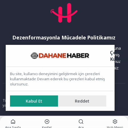
Dezenformasyonla Mücadele Politikamız
Yayınlanan haberler doğruluk ilkesi gözetilerek hazırlanır. Buna
Çerez
rağmen bazı içeriklerde eksik, hatalı veya güncelliğini yitirmiş
Kullanı
bilgiler bulunabilir.Yanlış veya yanıltıcı olduğunu düşündüğünüz
haberleri aşağıdaki iletişim kanallarından bize bildirebilirsiniz:
Bu site, kullanıcı deneyimini geliştirmek için çerezleri
kullanmaktadır. Devam ederek bu çerezleri kabul etmiş
olursunuz.
Ana Sayfa
Tüm hakları saklıdır. Sitede yer alan içerikler izinsiz kopyalanamaz,
Kabul Et
Reddet
yayımlanamaz ve kullanılamaz.
Ana Sayfa
Keşfet
Ara
Hızlı Menü