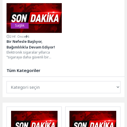
Psikolog Şule Ataş, aşk acısının
ateşle birlikte ortaya çıkan
beyinde ve psikolojide nasıl
nöbetler oluyor. Genellikle 6...
işlendiği, ayrılık...
Sağlık
2 Hf. Önce
6
Bir Nefesle Başlıyor,
Bağımlılıkla Devam Ediyor!
Elektronik sigaralar yıllarca
“sigaraya daha güvenli bir
alternatif” ve "sigarayı bırakmanın
yolu” olarak sunulmuştu. Ancak...
Tüm Kategoriler