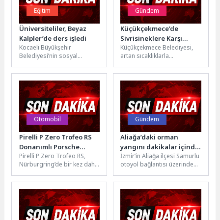
Eğitim
Gündem
Üniversiteliler, Beyaz
Küçükçekmece’de
Kalpler’de ders işledi
Sivrisineklere Karşı
Kocaeli Büyükşehir
Küçükçekmece Belediyesi,
Mücadele Yoğunlaştı
Belediyesi’nin sosyal
artan sıcaklıklarla
sorumluluk projesi olarak
yoğunlaşan sivrisinek,
hayata geçirdiği Beyaz
karasinek ve haşereleri
Kalpler Eğitim ve Gelişim
etkisiz hale getirmek
Merkezi,...
amacıyla ilçe genelinde...
Otomobil
Gündem
Pirelli P Zero Trofeo RS
Aliağa’daki orman
Donanımlı Porsche
yangını dakikalar içinde
Pirelli P Zero Trofeo RS,
İzmir’in Aliağa ilçesi Samurlu
Taycan Turbo GT,
kontrol altına alındı
Nürburgring’de bir kez daha
otoyol bağlantısı üzerinde
Manthey Kiti ile
rekora imza attı. Porsche
çıkan orman yangını, İzmir
Nürburgring Rekorunu
Taycan Turbo...
itfaiyesi ve Orman Bölge...
Kırdı