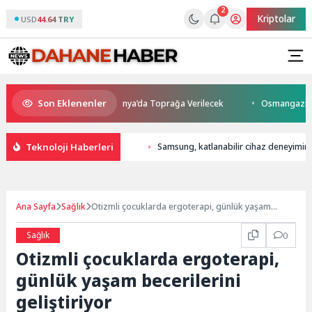
2
Kriptolar
USD
44.64 TRY
Son Eklenenler
ı Kaybetti: Kuzey Makedonya’da Toprağa Verilecek
Osmangazi’de Gelec
Teknoloji Haberleri
Samsung, katlanabilir cihaz deneyimind
Ana Sayfa
Sağlık
Otizmli çocuklarda ergoterapi, günlük yaşam
becerilerini geliştiriyor
Sağlık
0
Otizmli çocuklarda ergoterapi,
günlük yaşam becerilerini
geliştiriyor