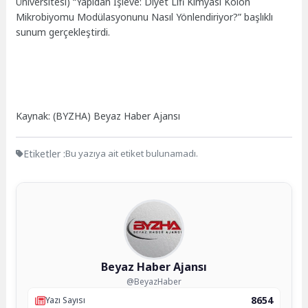
Üniversitesi) “Yapıdan İşleve: Diyet Lifi Kimyası Kolon
Mikrobiyomu Modülasyonunu Nasıl Yönlendiriyor?” başlıklı
sunum gerçekleştirdi.
Kaynak: (BYZHA) Beyaz Haber Ajansı
Etiketler :
Bu yazıya ait etiket bulunamadı.
Beyaz Haber Ajansı
@BeyazHaber
8654
Yazı Sayısı