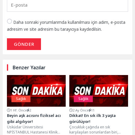
Daha sonraki yorumlarımda kullanılması için adım, e-posta
adresim ve site adresim bu tarayıcıya kaydedilsin.
GÖNDER
Benzer Yazılar
Sağlık
Sağlık
1 Hf. Önce
2
2 Ay Önce
11
Beyin aşk acısını fiziksel acı
Dikkat! En sık ilk 3 yaşta
gibi algılıyor!
görülüyor!
Üsküdar Üniversitesi
Çocukluk çağında en sık
NPİSTANBUL Hastanesi Klinik
karşılaşılan sorunlardan biri,