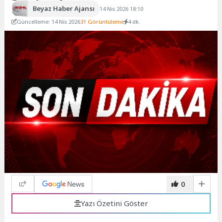
Beyaz Haber Ajansı
14 Nis 2026 18:10
Güncelleme: 14 Nis 2026
31 Görüntüleme
4 dk.
0
Yazı Özetini Göster