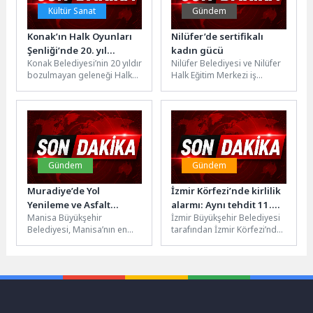
Kültür Sanat
Gündem
Konak’ın Halk Oyunları
Nilüfer’de sertifikalı
Şenliği’nde 20. yıl
kadın gücü
Konak Belediyesi’nin 20 yıldır
Nilüfer Belediyesi ve Nilüfer
gururu yaşanacak
bozulmayan geleneği Halk
Halk Eğitim Merkezi iş
Oyunları Şenliği’nde bu yıl
birliğiyle düzenlenen hijyen
400 dansçı 12 yörenin...
eğitimini başarıyla
tamamlayan kadınlar,...
Gündem
Gündem
Muradiye’de Yol
İzmir Körfezi’nde kirlilik
Yenileme ve Asfalt
alarmı: Aynı tehdit 11.
Manisa Büyükşehir
İzmir Büyükşehir Belediyesi
Seferberliği
kez görüldü
Belediyesi, Manisa’nın en
tarafından İzmir Körfezi’nde
büyük mahallelerinden bir
yapılan rutin dron taramaları
tanesi olan Muradiye
kapsamında kasım ayından
Mahallesi’nde üstyapı
bu yana...
çalışmalarına hız...