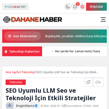
2
Kriptolar
USD
44.64 TRY
Son Eklenenler
 Büyükakın’dan
Büyükşehir, çocukları afetlere karşı bilinçlendiriyor
Teknoloji Haberleri
Her yerde her zaman temiz hava
Ana Sayfa
Teknoloji
SEO Uyumlu LLM Seo ve Teknoloji İçin Etkili
Stratejiler
Teknoloji
0
SEO Uyumlu LLM Seo ve
Teknoloji İçin Etkili Stratejiler
EnginDeniz
25 Mar 2026 01:11
Güncelleme: 25 Mar 2026