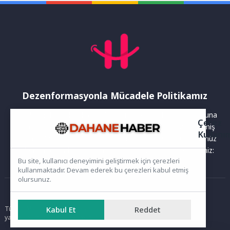
Mahallesi’nde
motorları...
gerçekleştirilen...
Dezenformasyonla Mücadele Politikamız
Yayınlanan haberler doğruluk ilkesi gözetilerek hazırlanır. Buna
Çerez
rağmen bazı içeriklerde eksik, hatalı veya güncelliğini yitirmiş
Kullanı
bilgiler bulunabilir.Yanlış veya yanıltıcı olduğunu düşündüğünüz
haberleri aşağıdaki iletişim kanallarından bize bildirebilirsiniz:
Bu site, kullanıcı deneyimini geliştirmek için çerezleri
kullanmaktadır. Devam ederek bu çerezleri kabul etmiş
olursunuz.
Ana Sayfa
Tüm hakları saklıdır. Sitede yer alan içerikler izinsiz kopyalanamaz,
Kabul Et
Reddet
yayımlanamaz ve kullanılamaz.