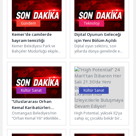
Gündem
Teknoloji
Kemer’de camilerde
Dijital Oyunun Geleceği
bayram temizliği
için Yeni Bölüm Açıldı
Kemer Belediyesi Park ve
Dijital oyun sektörü, son
Bahçeler Müdürlüğü ekipleri,
yıllarda dünya genelinde en
yaklaşan Kurban Bayramı
hızlı büyüyen yaratıcı
öncesinde ilçe genelindeki
endüstrilerden biri olarak
camilerde yıkama...
öne...
Kültür Sanat
Kültür Sanat
“Uluslararası Orhan
“High Potential” 24
Kemal Karikatürleri
Mart’tan İtibaren Her
Osmangazi Belediyesi’nin
High Potential, yüksek IQ’ya
Sergisi” Sanatseverlerle
Salı 21.30’da Yeni
“Orhan Kemal Yılı” etkinlikleri
sahip üç çocuklu bekâr bir
Buluşuyor
Bölümleriyle FX
kapsamında düzenlediği
anne olan Morgan'ın,
Ekranlarında
“Uluslararası Orhan Kemal
temizlikçi olarak çalıştığı...
İzleyicilerle Buluşmaya
Karikatürleri Sergisi”, 35