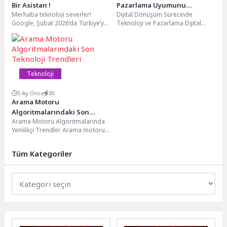
Bir Asistan !
Pazarlama Uyumunu
Merhaba teknoloji severler!
Dijital Dönüşüm Sürecinde
Sağlama
Google, Şubat 2026’da Türkiye’ye
Teknoloji ve Pazarlama Dijital
özel büyük bir güncelleme yaptı
dönüşüm süreci, işletmelerin
ve **AI Modu**...
teknolojik araçları kullanarak
pazarlama stratejilerini...
Teknoloji
5 Ay Önce
30
Arama Motoru
Algoritmalarındaki Son
Arama Motoru Algoritmalarında
Teknoloji Trendleri
Yenilikçi Trendler Arama motoru
algoritmaları sürekli olarak
gelişmekte ve değişmektedir. Bu
Tüm Kategoriler
değişimler,...