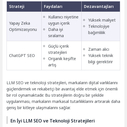
Strateji
Faydaları
Dezavantajları
Kullanıcı niyetine
Yüksek maliyet
Yapay Zeka
uygun içerik
Teknolojiye
Optimizasyonu
Daha iyi
bağımlılık
sıralama
Güçlü içerik
Zaman alıcı
stratejileri
ChatGPT SEO
Yüksek teknik
Organik keşifte
bilgi gerektirir
artış
LLM SEO ve teknoloji stratejileri, markaların dijital varlıklarını
güçlendirmek ve rekabetçi bir avantaj elde etmek için önemli
bir rol oynamaktadır. Bu stratejilerin doğru bir şekilde
uygulanması, markaların markasal tutarlılıklarını artırarak daha
geniş bir kitleye ulaşmalarını sağlar.
En İyi LLM SEO ve Teknoloji Stratejileri