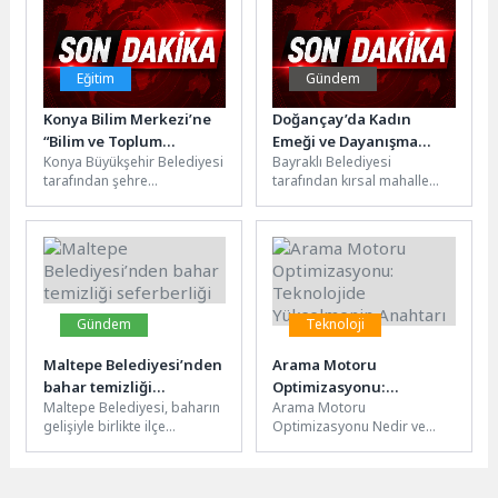
Devam Ediyor!
ülkeden...
Eğitim
Gündem
Konya Bilim Merkezi’ne
Doğançay’da Kadın
“Bilim ve Toplum
Emeği ve Dayanışma
Konya Büyükşehir Belediyesi
Bayraklı Belediyesi
Çalışmalarını Dijitalde
Buluştu
tarafından şehre
tarafından kırsal mahalle
Yaygınlaştırma” Ödülü
kazandırılan Türkiye’nin
kültürünü yaşatmak, kadın
TÜBİTAK destekli ilk ve en
emeğini görünür kılmak ve
büyük bilim merkezi...
yerel üretimi desteklemek...
Gündem
Teknoloji
Maltepe Belediyesi’nden
Arama Motoru
bahar temizliği
Optimizasyonu:
Maltepe Belediyesi, baharın
Arama Motoru
seferberliği
Teknolojide
gelişiyle birlikte ilçe
Optimizasyonu Nedir ve
Yükselmenin Anahtarı
genelinde başlattığı temizlik
Neden Önemlidir? Arama
çalışmalarını aralıksız
Motoru Optimizasyonu
sürdürüyor. Fındıklı
(SEO), web sitenizin arama