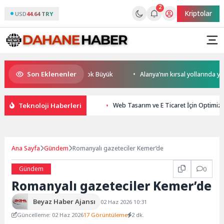
2
Kriptolar
USD
44.64 TRY
Son Eklenenler
resel Rekabet Potansiyeli Çok Büyük
Alanya’nın kırsal yollarında yoğu
Teknoloji Haberleri
Web Tasarım ve E Ticaret İçin Optimiz
Ana Sayfa
Gündem
Romanyalı gazeteciler Kemer’de
Gündem
0
Romanyalı gazeteciler Kemer’de
Beyaz Haber Ajansı
02 Haz 2026 10:31
Güncelleme: 02 Haz 2026
17 Görüntüleme
2 dk.