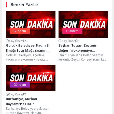
Benzer Yazılar
Gündem
Gündem
4 Ay Önce
20
2 Ay Önce
11
Gölcük Belediyesi Kadın El
Başkan Tugay: Zeytinin
Emeği Satış Mağazasının
değerini ekonomiye
Gölcük Belediyesi, ilçedeki
İzmir Büyükşehir Belediyesi’nin
Yapımına Başlandı
yansıtmalıyız
kadınların ekonomik hayata
kurduğu Zeytin Konseyi ikinci kez
katılımını artıracak ve el emeği
toplandı. İzmir’in milyonlarca
ürünlerini kazanca dönüştürecek
zeytin ağacına sahip olmasına...
olan...
Gündem
3 Ay Önce
7
Burhaniye, Kurban
Bayramı’na Hazır
Burhaniye Belediyesi yaklaşan
Kurban Bayramı için tüm