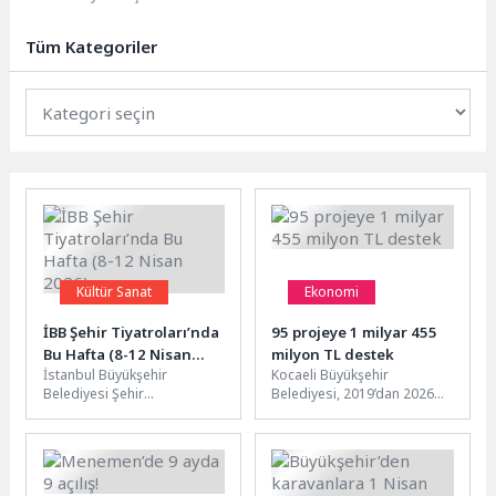
hazırlıklarını tamamladı. Kurban
kesim alanları ve kurban
Tüm Kategoriler
pazarının...
Kültür Sanat
Ekonomi
İBB Şehir Tiyatroları’nda
95 projeye 1 milyar 455
Bu Hafta (8-12 Nisan
milyon TL destek
İstanbul Büyükşehir
Kocaeli Büyükşehir
2026)
Belediyesi Şehir
Belediyesi, 2019’dan 2026
Tiyatroları, 2025-
yılına kadar geçen 7 yılda
2026 tiyatro sezonunun yeni
tarım ve hayvancılığı
haftasında 13 oyunla seyirci
desteklemek amacıyla...
karşısına çıkıyor.Şehir
Tiyatroları’nda bu...