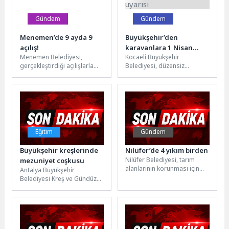
Gündem
Gündem
Menemen’de 9 ayda 9
Büyükşehir’den
açılış!
karavanlara 1 Nisan
Menemen Belediyesi,
Kocaeli Büyükşehir
uyarısı
gerçekleştirdiği açılışlarla
Belediyesi, düzensiz
takdir toplamaya devam
parklanma nedeniyle verim
ediyor. Mayıs ayında Türkelli
alınamayan Sahil
Kapalı Pazar Yeri’nin
Otoparkı’nda yeni sisteme
kurdela...
geçti. Karavan sahiplerine...
Eğitim
Gündem
Büyükşehir kreşlerinde
Nilüfer’de 4 yıkım birden
Nilüfer Belediyesi, tarım
mezuniyet coşkusu
alanlarının korunması için
Antalya Büyükşehir
imara aykırı yapılarla
Belediyesi Kreş ve Gündüz
mücadelesini sürdürüyor. Bu
Bakımevleri’nde eğitim
kapsamda Tahtalı, Yaylacık...
gören minikler, mezuniyet
heyecanı yaşadı. Atatürk
Kültür...