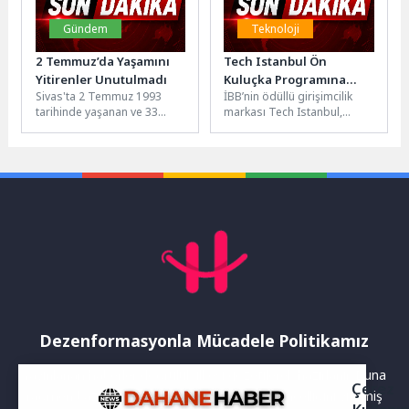
Gündem
Teknoloji
2 Temmuz’da Yaşamını
Tech Istanbul Ön
Yitirenler Unutulmadı
Kuluçka Programına
Sivas'ta 2 Temmuz 1993
İBB’nin ödüllü girişimcilik
Başvurular Başladı
tarihinde yaşanan ve 33
markası Tech Istanbul,
kişinin hayatını kaybettiği
teknoloji tabanlı girişimini
Madımak olaylarının 33.
büyütmek isteyen
yıldönümü...
girişimciler için Ön Kuluçka...
Dezenformasyonla Mücadele Politikamız
Yayınlanan haberler doğruluk ilkesi gözetilerek hazırlanır. Buna
Çerez
rağmen bazı içeriklerde eksik, hatalı veya güncelliğini yitirmiş