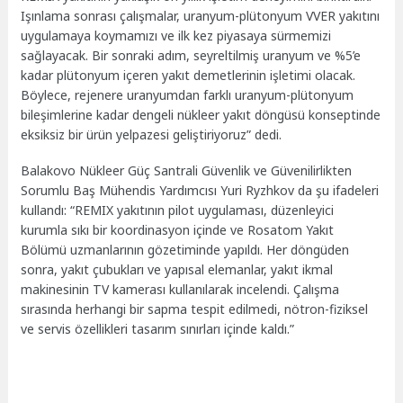
Işınlama sonrası çalışmalar, uranyum-plütonyum VVER yakıtını
uygulamaya koymamızı ve ilk kez piyasaya sürmemizi
sağlayacak. Bir sonraki adım, seyreltilmiş uranyum ve %5’e
kadar plütonyum içeren yakıt demetlerinin işletimi olacak.
Böylece, rejenere uranyumdan farklı uranyum-plütonyum
bileşimlerine kadar dengeli nükleer yakıt döngüsü konseptinde
eksiksiz bir ürün yelpazesi geliştiriyoruz” dedi.
Balakovo Nükleer Güç Santrali Güvenlik ve Güvenilirlikten
Sorumlu Baş Mühendis Yardımcısı Yuri Ryzhkov da şu ifadeleri
kullandı: “REMIX yakıtının pilot uygulaması, düzenleyici
kurumla sıkı bir koordinasyon içinde ve Rosatom Yakıt
Bölümü uzmanlarının gözetiminde yapıldı. Her döngüden
sonra, yakıt çubukları ve yapısal elemanlar, yakıt ikmal
makinesinin TV kamerası kullanılarak incelendi. Çalışma
sırasında herhangi bir sapma tespit edilmedi, nötron-fiziksel
ve servis özellikleri tasarım sınırları içinde kaldı.”