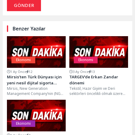
GÖNDER
Benzer Yazılar
Ekonomi
Ekonomi
1 Ay Önce
12
3 Ay Önce
13
Mirsis’ten Türk Dünyası için
TARGEV’de Erkan Zandar
yeni nesil dijital sigorta
dönemi
Mirsis, New Generation
Tekstil, Hazır Giyim ve Deri
platformu: “TurkiCore”
Management Company’nin (NGM)
sektörleri öncelikli olmak üzere
strateji ofisi ve bölgesel
Türkiye’nin rekabet üstünlüğüne
koordinasyon liderliğinde, Türk
sahip olduğu sektörlerde...
Cumhuriyetleri’ndeki sigorta...
Ekonomi