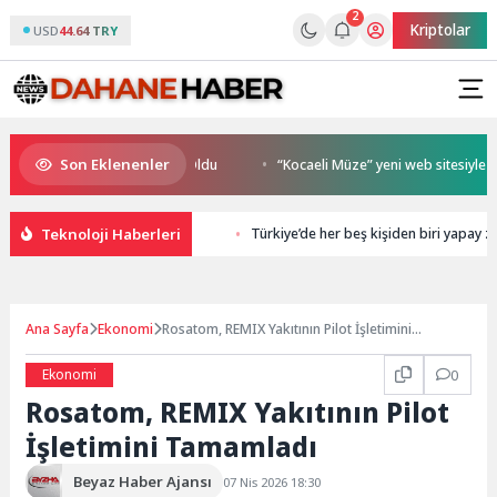
2
Kriptolar
USD
44.64 TRY
Son Eklenenler
n Şampiyonu TEAM GOAT Oldu
“Kocaeli Müze” yeni web sitesiyle yay
Teknoloji Haberleri
Türkiye’de her beş kişiden biri yapay z
Ana Sayfa
Ekonomi
Rosatom, REMIX Yakıtının Pilot İşletimini
Tamamladı
Ekonomi
0
Rosatom, REMIX Yakıtının Pilot
İşletimini Tamamladı
Beyaz Haber Ajansı
07 Nis 2026 18:30