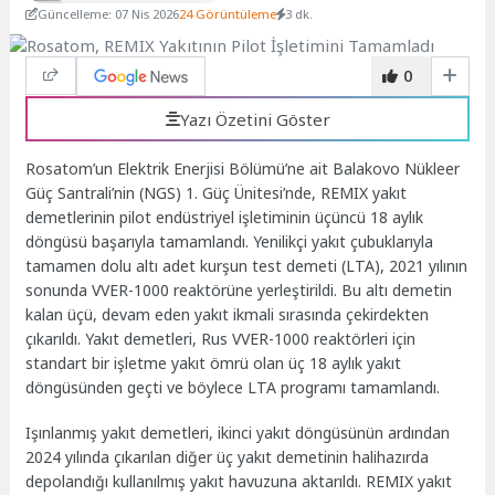
Güncelleme: 07 Nis 2026
24 Görüntüleme
3 dk.
0
Yazı Özetini Göster
Rosatom’un Elektrik Enerjisi Bölümü’ne ait Balakovo Nükleer
Güç Santrali’nin (NGS) 1. Güç Ünitesi’nde, REMIX yakıt
demetlerinin pilot endüstriyel işletiminin üçüncü 18 aylık
döngüsü başarıyla tamamlandı. Yenilikçi yakıt çubuklarıyla
tamamen dolu altı adet kurşun test demeti (LTA), 2021 yılının
sonunda VVER-1000 reaktörüne yerleştirildi. Bu altı demetin
kalan üçü, devam eden yakıt ikmali sırasında çekirdekten
çıkarıldı. Yakıt demetleri, Rus VVER-1000 reaktörleri için
standart bir işletme yakıt ömrü olan üç 18 aylık yakıt
döngüsünden geçti ve böylece LTA programı tamamlandı.
Işınlanmış yakıt demetleri, ikinci yakıt döngüsünün ardından
2024 yılında çıkarılan diğer üç yakıt demetinin halihazırda
depolandığı kullanılmış yakıt havuzuna aktarıldı. REMIX yakıt