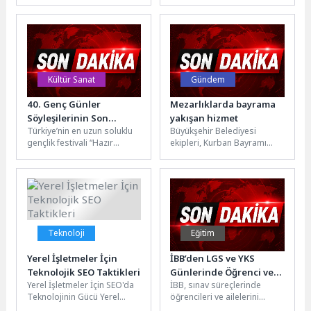
kapsamında özel bireyleri
Hastanesi Yönetim Kurulu
robotik kodlama eğitimiyle
Başkanı ve Psikiyatrist Prof.
buluşturdu. Beylikdüzü
Dr. Nevzat Tarhan,...
Engelsiz Robotik...
Kültür Sanat
Gündem
40. Genç Günler
Mezarlıklarda bayrama
Söyleşilerinin Son
yakışan hizmet
Türkiye’nin en uzun soluklu
Büyükşehir Belediyesi
Konuğu Emin Çapa Oldu
gençlik festivali “Hazır
ekipleri, Kurban Bayramı
mıyız?” mottosuyla
öncesinde kabir ziyaretine
düzenlenen 40. Genç Günler
gelen vatandaşları örnek bir
söyleşi, atölye...
hizmet ile karşıladı....
Teknoloji
Eğitim
Yerel İşletmeler İçin
İBB’den LGS ve YKS
Teknolojik SEO Taktikleri
Günlerinde Öğrenci ve
Yerel İşletmeler İçin SEO'da
İBB, sınav süreçlerinde
Ailelerine Kumanya
Teknolojinin Gücü Yerel
öğrencileri ve ailelerini
Desteği
işletmeler için SEO, dijital
desteklemeyi sürdürüyor.