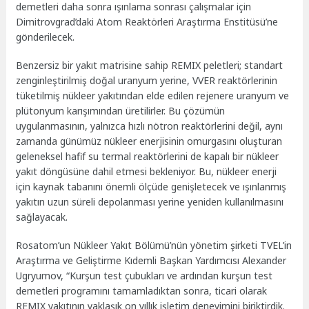
demetleri daha sonra ışınlama sonrası çalışmalar için
Dimitrovgrad’daki Atom Reaktörleri Araştırma Enstitüsü’ne
gönderilecek.
Benzersiz bir yakıt matrisine sahip REMIX peletleri; standart
zenginleştirilmiş doğal uranyum yerine, VVER reaktörlerinin
tüketilmiş nükleer yakıtından elde edilen rejenere uranyum ve
plütonyum karışımından üretilirler. Bu çözümün
uygulanmasının, yalnızca hızlı nötron reaktörlerini değil, aynı
zamanda günümüz nükleer enerjisinin omurgasını oluşturan
geleneksel hafif su termal reaktörlerini de kapalı bir nükleer
yakıt döngüsüne dahil etmesi bekleniyor. Bu, nükleer enerji
için kaynak tabanını önemli ölçüde genişletecek ve ışınlanmış
yakıtın uzun süreli depolanması yerine yeniden kullanılmasını
sağlayacak.
Rosatom’un Nükleer Yakıt Bölümü’nün yönetim şirketi TVEL’in
Araştırma ve Geliştirme Kıdemli Başkan Yardımcısı Alexander
Ugryumov, “Kurşun test çubukları ve ardından kurşun test
demetleri programını tamamladıktan sonra, ticari olarak
REMIX yakıtının yaklaşık on yıllık işletim deneyimini biriktirdik.