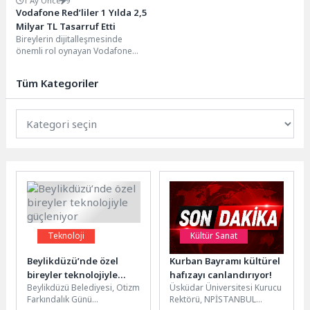
1 Ay Önce
9
Vodafone Red’liler 1 Yılda 2,5
Milyar TL Tasarruf Etti
Bireylerin dijitalleşmesinde
önemli rol oynayan Vodafone
Red, yenilikçi ürün ve hizmetleriyle
abonelerinin hayatını ekonomik ve
Tüm Kategoriler
sosyal yönden...
Teknoloji
Kültür Sanat
Beylikdüzü’nde özel
Kurban Bayramı kültürel
bireyler teknolojiyle
hafızayı canlandırıyor!
Beylikdüzü Belediyesi, Otizm
Üsküdar Üniversitesi Kurucu
güçleniyor
Farkındalık Günü
Rektörü, NPİSTANBUL