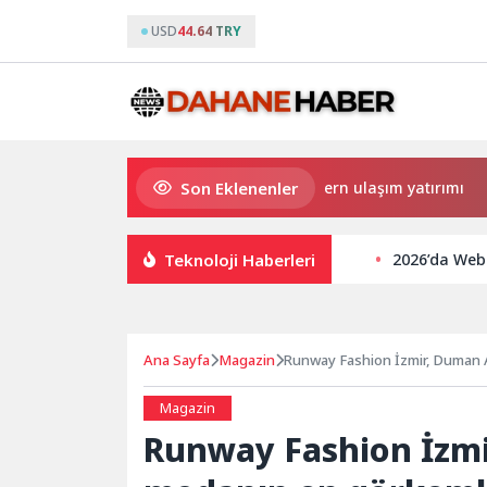
USD
44.64 TRY
Son Eklenenler
Büyükşehir’den Darıca’ya modern ulaşım yatırımı
H
Teknoloji Haberleri
2026’da Web 
Ana Sayfa
Magazin
Runway Fashion İzmir, Duman A
Magazin
Runway Fashion İzmi