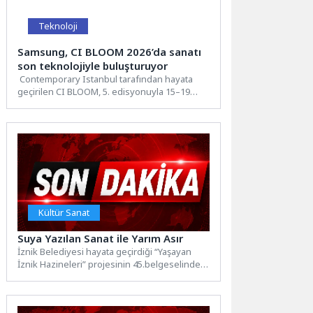
Teknoloji
Samsung, CI BLOOM 2026’da sanatı
son teknolojiyle buluşturuyor
Contemporary Istanbul tarafından hayata
geçirilen CI BLOOM, 5. edisyonuyla 15–19
Nisan 2026 tarihleri arasında Lütfi...
Kültür Sanat
Suya Yazılan Sanat ile Yarım Asır
İznik Belediyesi hayata geçirdiği “Yaşayan
İznik Hazineleri” projesinin 45.belgeselinde
yarım asırdır Ebru Sanatı yapan Cevdet...