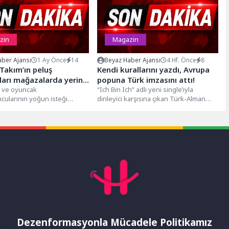
zin
Magazin
ber Ajansı
1 Ay Önce
14
Beyaz Haber Ajansı
4 Hf. Önce
8
 Takım’ın peluş
Kendi kurallarını yazdı, Avrupa
arı mağazalarda yerini
popuna Türk imzasını attı!
n ve oyuncak
“Ich Bin Ich” adlı yeni single’ıyla
cularının yoğun isteği
dinleyici karşısına çıkan Türk-Alman
zırlanan ‘Süper 1 Takım:
pop sanatçısı SAFİYA, güçlü sesi,...
n Çizgi Film...
Dezenformasyonla Mücadele Politikamız
mı