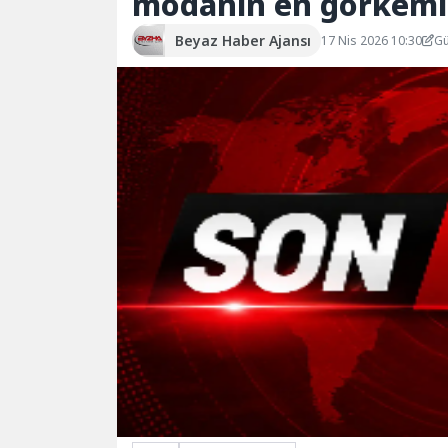
modanın en görkemli
Beyaz Haber Ajansı
17 Nis 2026 10:30
Gü