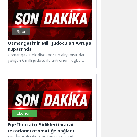
Spor
Osmangazi’nin Milli Judocuları Avrupa
Kupası’nda
Osmangazi Belediyespor'un altyapısından
yetişen 6 milli judocu ile antrenör Tuğba
Zehir, Yıldızlar Avrupa Kupası'nda ay-yıldızlı...
Ekonomi
Ege İhracatçı Birlikleri ihracat
rekorlarını otomatiğe bağladı
Ege İhracatçı Birlikleri temmuz ayında