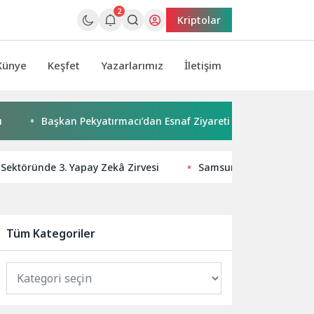
2
Kriptolar
Künye
Keşfet
Yazarlarımız
İletişim
Başkan Pekyatırmacı’dan Esnaf Ziyareti
Çocuklar boyadı,
 Sektöründe 3. Yapay Zekâ Zirvesi
Samsung, Upcycle Istanb
Tüm Kategoriler