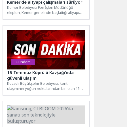
Kemer’de altyapı çalışmaları sürüyor
Kemer Belediyesi Fen İşleri Müdürlüğü
ekipleri, Kemer genelinde başlattığı altyapı
çalışmalarına hız kesmeden devam
ediyor.Altyapı...
Gündem
15 Temmuz Köprülü Kavşağı’nda
güvenli ulaşım
Kocaeli Büyükşehir Belediyesi, kent
ulaşımının yoğun noktalarından biri olan 15
Temmuz Köprülü Kavşağı’nda sürüş
konforunu...