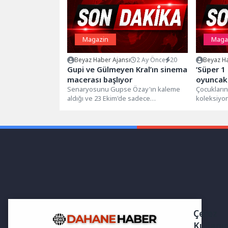
Magazin
Maga
Beyaz Haber Ajansı
2 Ay Önce
20
Beyaz Ha
Gupi ve Gülmeyen Kral’ın sinema
‘Süper 1
macerası başlıyor
oyuncakl
Senaryosunu Gupse Özay'ın kaleme
aldı
Çocukları
aldığı ve 23 Ekim'de sadece
koleksiyon
sinemalarda vizyona girmeye
üzerine ha
hazırlanan animasyon filmi...
Varol Abi’ni
Çerez
Kullanı