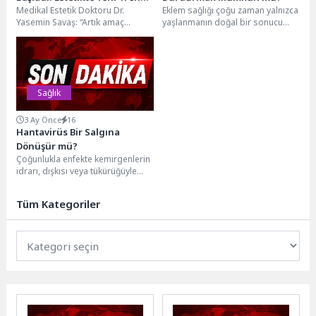
Medikal Estetik Doktoru Dr.
Eklem sağlığı çoğu zaman yalnızca
Doğallığı Yıllarca Korumak
Yasemin Savaş: “Artık amaç
yaşlanmanın doğal bir sonucu
zamanı geri almak değil,
olarak görülse de, güncel bilimsel
yaşlanmayı doğru
veriler...
yönetmek.”Uzun...
Sağlık
3 Ay Önce
16
Hantavirüs Bir Salgına
Dönüşür mü?
Çoğunlukla enfekte kemirgenlerin
idrarı, dışkısı veya tükürüğüyle
temas sonucu insanlara bulaşan
hantavirüs, bazı hastalarda
Tüm Kategoriler
ciddi...