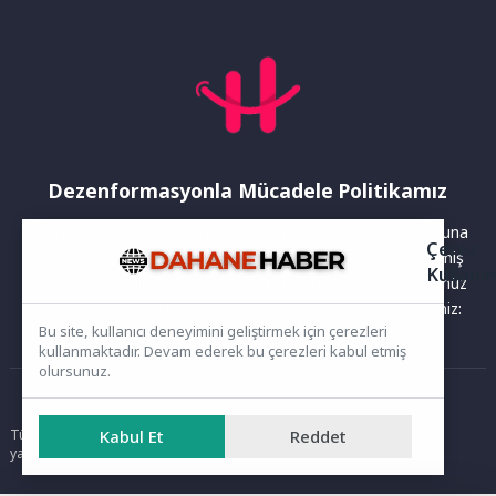
Dezenformasyonla Mücadele Politikamız
Yayınlanan haberler doğruluk ilkesi gözetilerek hazırlanır. Buna
Çerez
rağmen bazı içeriklerde eksik, hatalı veya güncelliğini yitirmiş
Kullanı
bilgiler bulunabilir.Yanlış veya yanıltıcı olduğunu düşündüğünüz
haberleri aşağıdaki iletişim kanallarından bize bildirebilirsiniz:
Bu site, kullanıcı deneyimini geliştirmek için çerezleri
kullanmaktadır. Devam ederek bu çerezleri kabul etmiş
olursunuz.
Ana Sayfa
Tüm hakları saklıdır. Sitede yer alan içerikler izinsiz kopyalanamaz,
Kabul Et
Reddet
yayımlanamaz ve kullanılamaz.