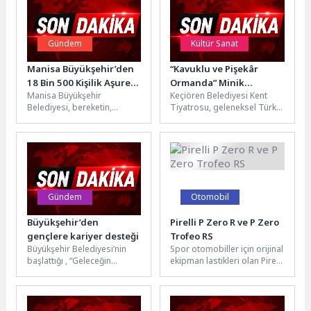
Gündem
Kültür Sanat
Manisa Büyükşehir’den
“Kavuklu ve Pişekâr
18 Bin 500 Kişilik Aşure
Ormanda” Minik
Manisa Büyükşehir
Keçiören Belediyesi Kent
İkramı
İzleyicilerle Buluştu
Belediyesi, bereketin,
Tiyatrosu, geleneksel Türk
paylaşmanın ve
tiyatrosunun sevilen
dayanışmanın simgesi olan
karakterleri Kavuklu ve
Muharrem ayı dolayısıyla il
Pişekar’ı minik
genelinde aşure...
tiyatroseverlerle
buluşturdu....
Gündem
Otomobil
Büyükşehir’den
Pirelli P Zero R ve P Zero
gençlere kariyer desteği
Trofeo RS
Büyükşehir Belediyesi’nin
Spor otomobiller için orijinal
başlattığı , “Geleceğin
ekipman lastikleri olan Pirelli
Meslekleri Bilim Kafe”
P Zero R ve P Zero Trofeo...
etkinlikleriyle YKS
sonrasında tercih
sürecindeki gençler,