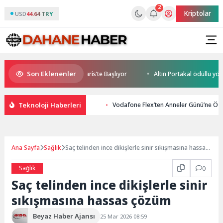
2
Kriptolar
USD
44.64 TRY
Son Eklenenler
le World Cup Heyecanı Paris’te Başlıyor
Altın Portakal ödüllü yönetm
Teknoloji Haberleri
Vodafone Flex’ten Anneler Günü’ne Özel
Ana Sayfa
Sağlık
Saç telinden ince dikişlerle sinir sıkışmasına hassas
çözüm
Sağlık
0
Saç telinden ince dikişlerle sinir
sıkışmasına hassas çözüm
Beyaz Haber Ajansı
25 Mar 2026 08:59