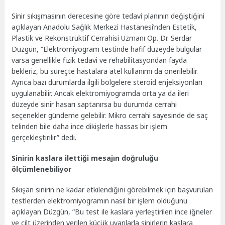
Sinir sıkışmasının derecesine göre tedavi planının değiştiğini
açıklayan Anadolu Sağlık Merkezi Hastanesi’nden Estetik,
Plastik ve Rekonstrüktif Cerrahisi Uzmanı Op. Dr. Serdar
Düzgün, “Elektromiyogram testinde hafif düzeyde bulgular
varsa genellikle fizik tedavi ve rehabilitasyondan fayda
bekleriz, bu süreçte hastalara atel kullanımı da önerilebilir.
Ayrıca bazı durumlarda ilgili bölgelere steroid enjeksiyonları
uygulanabilir. Ancak elektromiyogramda orta ya da ileri
düzeyde sinir hasarı saptanırsa bu durumda cerrahi
seçenekler gündeme gelebilir. Mikro cerrahi sayesinde de saç
telinden bile daha ince dikişlerle hassas bir işlem
gerçekleştirilir” dedi.
Sinirin kaslara ilettiği mesajın doğruluğu
ölçümlenebiliyor
Sıkışan sinirin ne kadar etkilendiğini görebilmek için başvurulan
testlerden elektromiyogramın nasıl bir işlem olduğunu
açıklayan Düzgün, “Bu test ile kaslara yerleştirilen ince iğneler
ve cilt üzerinden verilen küçük uyarılarla sinirlerin kaslara