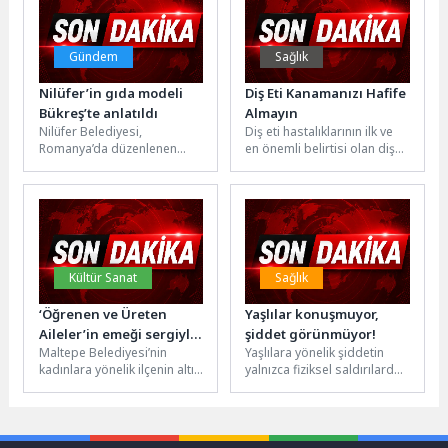
akademisyenler ve...
Gündem
Sağlık
Nilüfer’in gıda modeli
Diş Eti Kanamanızı Hafife
Bükreş’te anlatıldı
Almayın
Nilüfer Belediyesi,
Diş eti hastalıklarının ilk ve
Romanya’da düzenlenen
en önemli belirtisi olan diş
“Bükreş Gıda Sohbetleri”
eti kanaması, diş ve diş...
toplantısında tarım
arazilerinin korunması ve
kentsel gıda güvenliği...
Kültür Sanat
Sağlık
‘Öğrenen ve Üreten
Yaşlılar konuşmuyor,
Aileler’in emeği sergiyle
şiddet görünmüyor!
Maltepe Belediyesi’nin
Yaşlılara yönelik şiddetin
taçlandı
kadınlara yönelik ilçenin altı
yalnızca fiziksel saldırılardan
mahallesinde hizmet veren
ibaret olmadığını belirten
kadın danışma ve sosyal
Psikoloji Bölümü Dr. Öğr.
yaşam merkezlerinde...
Üyesi Zeynep...