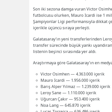
Son iki sezona damga vuran Victor Osimhe
futbolcusu olurken, Mauro Icardi ise 1 mily
Şampiyonlar Ligi performansıyla dikkat çe
içerikle üçüncü sıraya yerleşti.
Galatasaray’ın yeni transferlerinden Leroy
transfer sürecinde büyük yankı uyandıran 
listenin beşinci sırasında yer aldı.
Araştırmaya göre Galatasaray’ın en medyati
Victor Osimhen — 4.363.000 içerik
Mauro Icardi — 1.956.000 içerik
Barış Alper Yılmaz — 1.239.000 içerik
Leroy Sane — 1.110.000 içerik
Uğurcan Çakır — 953.400 içerik
Noa Lang — 645.870 içerik
Lucas Torreira — 636.486 içerik