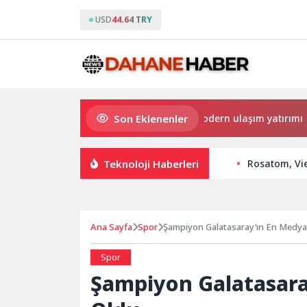
USD
44.64 TRY
Son Eklenenler
Büyükşehir’den Darıca’ya modern ulaşım yatırımı
Teknoloji Haberleri
Rosatom, Vie
Ana Sayfa
Spor
Şampiyon Galatasaray’ın En Medyatik
Spor
Şampiyon Galatasaray