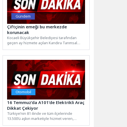
Gündem
Çiftçinin emeği bu merkezde
korunacak
Kocaeli Büyükşehir Belediyesi tarafından
geçen ay hizmete açılan Kandıra Tarımsal
Ürün Depolama ve Değerlendirme Merkezi,...
Otomobil
16 Temmuz’da A101’de Elektrikli Araç
Dikkat Çekiyor
Türkiye’nin 81 ilinde ve tüm ilçelerinde
13.500’ü aşkın marketiyle hizmet veren,
1.200’den fazla tedarikçisiyle perakende...