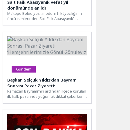
Sait Faik Abasıyanık vefat yıl
dönümünde anıldı
Maltepe Belediyesi, modern hikâyeciliğinin
öncü isimlerinden Sait Faik Abasıyanık’ı
vefatının 72. yıl dönümünde Burgazada’da
düzenlediği...
Gündem
Başkan Selçuk Yıldız’dan Bayram
Sonrası Pazar Ziyareti:
‘Hemşehrilerimizle Gönül Gönüleyiz
Ramazan Bayramı’nın ardından ilçede kurulan
ilk halk pazarında yoğunluk dikkat çekerken,
Belediye Başkanı Selçuk Yıldız...