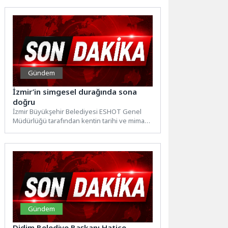
Gündem
İzmir’in simgesel durağında sona
doğru
İzmir Büyükşehir Belediyesi ESHOT Genel
Müdürlüğü tarafından kentin tarihi ve mimari
mirasından ilham alınarak tasarlanan...
Gündem
Didim Belediye Başkanı Hatice