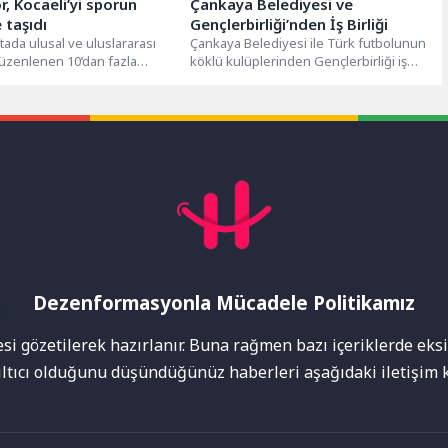
r, Kocaeli’yi sporun
Çankaya Belediyesi ve
 taşıdı
Gençlerbirliği’nden İş Birliği
ftada ulusal ve uluslararası
Çankaya Belediyesi ile Türk futbolunun
üzenlenen 10’dan fazla
köklü kulüplerinden Gençlerbirliği iş
yonda mücadele eden
birliğiyle düzenlenen Yaz Futbol
yükşehir...
Okulu'nda çocuklar,...
Dezenformasyonla Mücadele Politikamız
mı
i gözetilerek hazırlanır. Buna rağmen bazı içeriklerde eksik
nıltıcı olduğunu düşündüğünüz haberleri aşağıdaki iletişim k