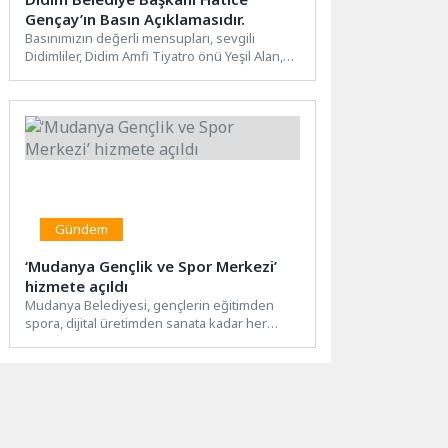
Gençay’ın Basın Açıklamasıdır.
Basınımızın değerli mensupları, sevgili
Didimliler, Didim Amfi Tiyatro önü Yeşil Alan,
halkımızın ve ilçemizi ziyaret...
Gündem
‘Mudanya Gençlik ve Spor Merkezi’
hizmete açıldı
Mudanya Belediyesi, gençlerin eğitimden
spora, dijital üretimden sanata kadar her
alanda kendini geliştirebileceği kapsamlı bir...