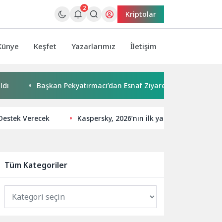
2
Kriptolar
Künye
Keşfet
Yazarlarımız
İletişim
Başkan Pekyatırmacı’dan Esnaf Ziyareti
Çocuklar boyad
Destek Verecek
Kaspersky, 2026’nın ilk yarısında META bölg
Tüm Kategoriler