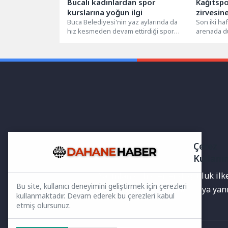
Bucalı kadınlardan spor
Kağıtspo
kurslarına yoğun ilgi
zirvesine
Buca Belediyesi'nin yaz aylarında da
Son iki ha
hız kesmeden devam ettirdiği spor
arenada d
kursları, Bucalı kadınlardan büyük ilgi...
organizas
Kocaeli Bü
Çerez
Kullanı
Yayınlanan haberler doğruluk ilkes
Bu site, kullanıcı deneyimini geliştirmek için çerezleri
bilgiler bulunabilir.Yanlış veya ya
kullanmaktadır. Devam ederek bu çerezleri kabul
etmiş olursunuz.