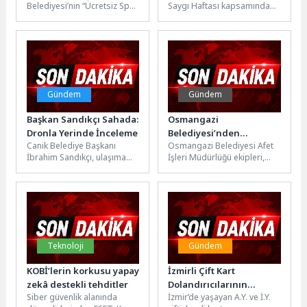
Belediyesi’nin “Ücretsiz Spor
Saygı Haftası kapsamında
buluşma
Okulları” meyvelerini veriyor.
düzenlediği etkinlikle ileri
Büyükşehir’in eğitim
yaştaki bireylerin üretimlerini
programından yararlanan
ve yeteneklerini sahneye...
Çayırova Alparslan İlkokulu...
Gündem
Gündem
Başkan Sandıkçı Sahada:
Osmangazi
Dronla Yerinde İnceleme
Belediyesi’nden
Canik Belediye Başkanı
Osmangazi Belediyesi Afet
Okullarda Afet Bilinci
İbrahim Sandıkçı, ulaşıma
İşleri Müdürlüğü ekipleri,
Çalışması
yönelik yatırımlara yenilerini
afetlere karşı bilinçli ve
eklemeye devam ettiklerini
hazırlıklı bir toplum
belirterek güvenli ve...
oluşturma hedefi...
Teknoloji
Gündem
KOBİ’lerin korkusu yapay
İzmirli Çift Kart
zekâ destekli tehditler
Dolandırıcılarının
Siber güvenlik alanında
İzmir’de yaşayan A.Y. ve İ.Y.
Kurbanı Oldu