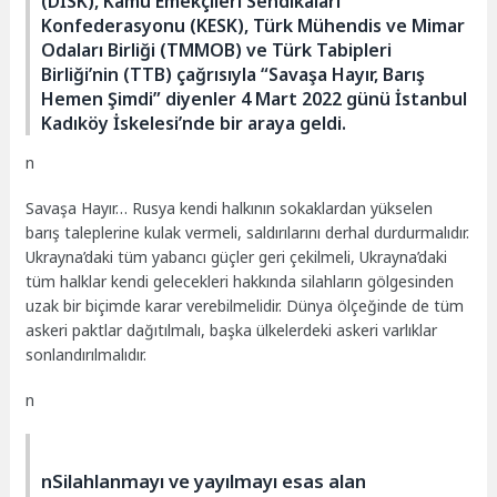
(DİSK), Kamu Emekçileri Sendikaları
Konfederasyonu (KESK), Türk Mühendis ve Mimar
Odaları Birliği (TMMOB) ve Türk Tabipleri
Birliği’nin (TTB) çağrısıyla “Savaşa Hayır, Barış
Hemen Şimdi” diyenler 4 Mart 2022 günü İstanbul
Kadıköy İskelesi’nde bir araya geldi.
n
Savaşa Hayır… Rusya kendi halkının sokaklardan yükselen
barış taleplerine kulak vermeli, saldırılarını derhal durdurmalıdır.
Ukrayna’daki tüm yabancı güçler geri çekilmeli, Ukrayna’daki
tüm halklar kendi gelecekleri hakkında silahların gölgesinden
uzak bir biçimde karar verebilmelidir. Dünya ölçeğinde de tüm
askeri paktlar dağıtılmalı, başka ülkelerdeki askeri varlıklar
sonlandırılmalıdır.
n
nSilahlanmayı ve yayılmayı esas alan