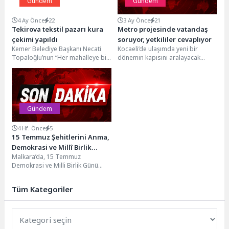
Gündem
Gündem
4 Ay Önce
22
3 Ay Önce
21
Tekirova tekstil pazarı kura
Metro projesinde vatandaş
çekimi yapıldı
soruyor, yetkililer cevaplıyor
Kemer Belediye Başkanı Necati
Kocaeli’de ulaşımda yeni bir
Topaloğlu’nun “Her mahalleye bir
dönemin kapısını aralayacak
kapalı pazar yeri” projesi
Körfezray Metro Hattı’nda
kapsamında Tekirova
çalışmalar sürerken, vatandaşları
Mahallesi’ne...
bilgilendirmeye yönelik...
Gündem
4 Hf. Önce
5
15 Temmuz Şehitlerini Anma,
Demokrasi ve Millî Birlik
Malkara’da, 15 Temmuz
Günü Programı
Demokrasi ve Milli Birlik Günü
Gerçekleştirildi
kapsamında bir dizi anma
programı gerçekleştirildi. Gün...
Tüm Kategoriler