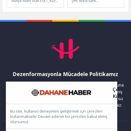
dünya lideri olan ESET, Kuzey
çifti, kredi kartı
Amerika, Avrupa ve
dolandırıcılarının tuzağına
Asya'daki 13 ülkede 25...
düşerek büyük bir
mağduriyet yaşadılar....
Dezenformasyonla Mücadele Politikamız
Yayınlanan haberler doğruluk ilkesi gözetilerek hazırlanır. Buna
Çerez
rağmen bazı içeriklerde eksik, hatalı veya güncelliğini yitirmiş
Kullanı
bilgiler bulunabilir.Yanlış veya yanıltıcı olduğunu düşündüğünüz
haberleri aşağıdaki iletişim kanallarından bize bildirebilirsiniz:
Bu site, kullanıcı deneyimini geliştirmek için çerezleri
kullanmaktadır. Devam ederek bu çerezleri kabul etmiş
olursunuz.