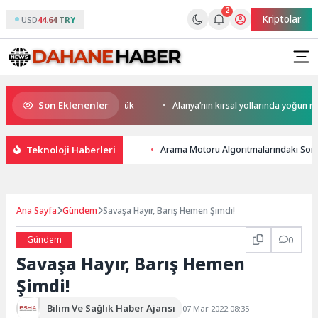
2
Kriptolar
USD
44.64 TRY
Son Eklenenler
ekabet Potansiyeli Çok Büyük
Alanya’nın kırsal yollarında yoğun mesai
Teknoloji Haberleri
Arama Motoru Algoritmalarındaki Son 
Ana Sayfa
Gündem
Savaşa Hayır, Barış Hemen Şimdi!
Gündem
0
Savaşa Hayır, Barış Hemen
Şimdi!
Bilim Ve Sağlık Haber Ajansı
07 Mar 2022 08:35