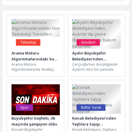
Teknoloji
Gündem
Arama Motoru
Aydın Büyükşehir
Algoritmalarındaki Son
Belediyesi’nden
Arama Motoru
Çerçioğlu’nun öncülüğünde
Teknoloji Trendleri
Acarlar’da çevre
Algoritmalarında Yenilikçi
Aydın’ın dört bir yanında
düzenleme ve bakım
Trendler Arama motoru
hayata geçirilen çalışmalar
çalışması
algoritmaları sürekli olarak
devam ediyor.Aydın
gelişmekte ve değişmektedir.
Büyükşehir Belediyesi Çevre
Bu değişimler,...
Koruma...
Spor
Kültür Sanat
Büyükşehir keşfetti, ilk
Konak Belediyesi’nden
maçında şampiyon oldu
Yaşlılara Saygı
Kocaeli Büyükşehir
Konak Belediyesi, Yaşlılara
Haftası’nda anlamlı