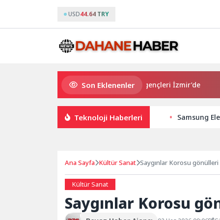
USD
44.64 TRY
Son Eklenenler
Avrupa Drama Buluşmaları gençleri İzmir’de
“Aşk T
Teknoloji Haberleri
Samsung Elec
Ana Sayfa
Kültür Sanat
Saygınlar Korosu gönülleri
Kültür Sanat
Saygınlar Korosu gön