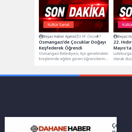
Kültür Sanat
Kültü
Beyaz Haber Ajansı
3 Hf. Önce
7
Beyaz Ha
Osmangazi’de Çocuklar Doğayı
22. Hıdır
Keşfederek Öğrendi
Mayıs’ta
Osmangazi Belediyesi, ilçe genelindeki
Lüleburgaz
kreşlerinde eğitim gören öğrencilerini
olarak düz
doğayla buluşturarak, ata binmeden
Şenlikleri
atölye çalışmalarına uzanan...
Kongre Me
Çerez