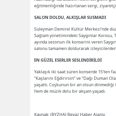
eğitmenliğinde hazırlanan sergi, ziyaretçi
SALON DOLDU, ALKIŞLAR SUSMADI
Süleyman Demirel Kültür Merkezi’nde düz
Sağlam yönetimindeki Saygınlar Korosu, T
ayında sezonun ilk konserini veren Saygın
salonu tamamen doldurarak izleyicilerden
EN GÜZEL ESERLER SESLENDİRİLDİ
Yaklaşık iki saat süren konserde 15’ten fa
“Kaşlarını Eğdirirsin” ve “Dağı Duman Olan
yaşattı. Coşkunun bir an olsun dinmediği ko
hem de müzik dolu bir akşam yaşadı.
Kaynak: (BYZHA) Beyaz Haber Ajansı