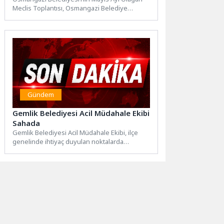
Meclis Toplantısı, Osmangazi Belediye
Başkan Vekili Sefa Yılmaz başkanlığında
gerçekleştirildi.Saygı...
Gündem
Gemlik Belediyesi Acil Müdahale Ekibi
Sahada
Gemlik Belediyesi Acil Müdahale Ekibi, ilçe
genelinde ihtiyaç duyulan noktalarda
çalışmalarını aralıksız sürdürüyor.
Vatandaşlardan gelen...