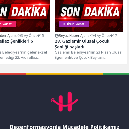
r Sanat
Kültür Sanat
ber Ajansı
3 Ay Önce
15
Beyaz Haber Ajansı
4 Ay Önce
17
ellez Şenlikleri 6
28. Gaziemir Ulusal Çocuk
Şenliği başladı
 Belediyesi’nin geleneksel
Gaziemir Belediyesi’nin 23 Nisan Ulusal
enlediği 22. Hıdırellez
Egemenlik ve Çocuk Bayramı
, 6 Mayıs Çarşamba günü
kutlamaları kapsamında düzenlediği 28.
ydanı’nda coşkuyla...
Gaziemir Ulusal...
Dezenformasyonla Mücadele Politikamız