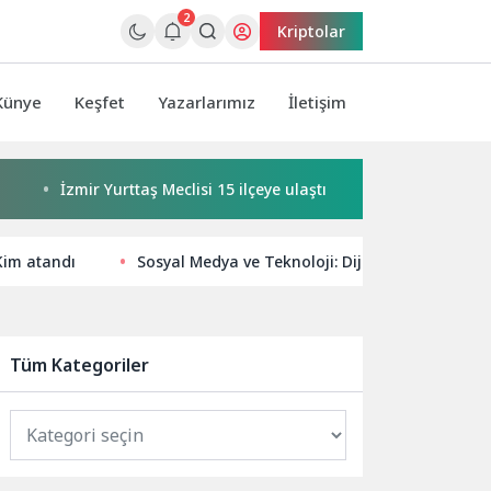
2
Kriptolar
Künye
Keşfet
Yazarlarımız
İletişim
İzmir Yurttaş Meclisi 15 ilçeye ulaştı
Buca’da kadınlar bulu
Kim atandı
Sosyal Medya ve Teknoloji: Dijital Dünyada Yü
Tüm Kategoriler