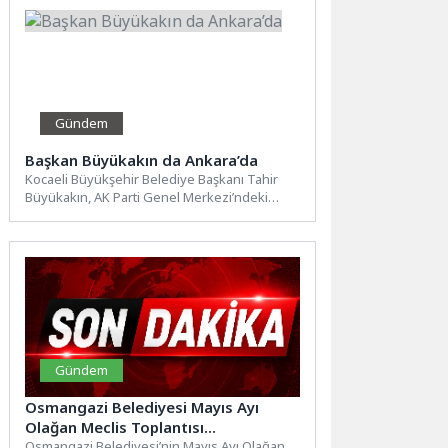
Gündem
Başkan Büyükakın da Ankara’da
Kocaeli Büyükşehir Belediye Başkanı Tahir
Büyükakın, AK Parti Genel Merkezi’ndeki
Belediye Başkanları İstişare ve
Değerlendirme...
Gündem
Osmangazi Belediyesi Mayıs Ayı
Olağan Meclis Toplantısı
Gerçekleştirildi
Osmangazi Belediyesi’nin Mayıs Ayı Olağan