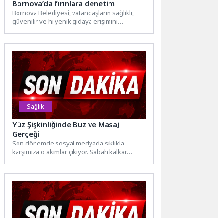
Bornova’da fırınlara denetim
Bornova Belediyesi, vatandaşların sağlıklı,
güvenilir ve hijyenik gıdaya erişimini
sağlamak amacıyla fırın denetimlerini aralıksız
sürdürüyor....
Sağlık
Yüz Şişkinliğinde Buz ve Masaj
Gerçeği
Son dönemde sosyal medyada sıklıkla
karşımıza o akımlar çıkıyor. Sabah kalkar
kalkmaz yüzünü buz dolu...