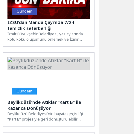
Gündem
İZSU’dan Manda Çayı’nda 7/24
temizlik seferberliği
İzmir Büyükşehir Belediyesi, yaz aylarında
kötü koku oluşumunu önlemek ve İzmir
Körfezi’ne ulaşan kirlilik yükünü...
Gündem
Beylikdüzü’nde Atıklar “Kart B” ile
Kazanca Dönüşüyor
Beylikdüzü Belediyesi’nin hayata geçirdiği
“Kart B” projesiyle geri dönüştürülebilir
atıklarını teslim eden vatandaşlar, kilogram
başına...