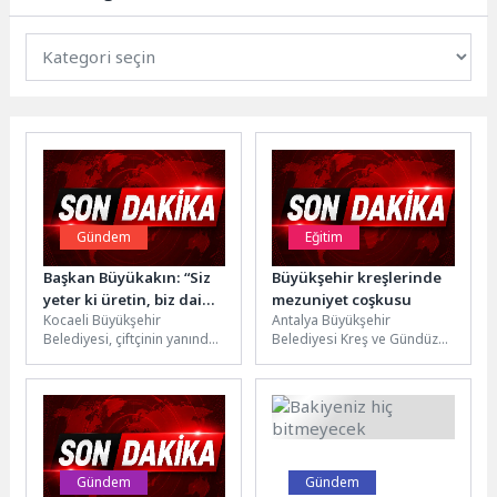
Gündem
Eğitim
Başkan Büyükakın: “Siz
Büyükşehir kreşlerinde
yeter ki üretin, biz daima
mezuniyet coşkusu
Kocaeli Büyükşehir
Antalya Büyükşehir
yanınızdayız”
Belediyesi, çiftçinin yanında
Belediyesi Kreş ve Gündüz
olmaya devam ediyor.
Bakımevleri’nde eğitim
Üreticiye son 7 yılda 1,5
gören minikler, mezuniyet
milyar TL...
heyecanı yaşadı. Atatürk
Kültür...
Gündem
Gündem