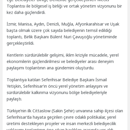
Toplantısı ile bölgesel iş birliği ve ortak yönetim vizyonunu bir
kez daha güçlendirdi.
İzmir, Manisa, Aydın, Denizli, Muğla, Afyonkarahisar ve Uşak
başta olmak üzere çok sayıda belediyenin temsil edildiği
toplantı, Birlik Başkanı Bülent Nuri Çavuşoğlu yönetiminde
gerçekleştirildi.
Kentlerin sürdürülebilir gelişimi, iklim kriziyle mücadele, yerel
ekonomilerin güçlendirilmesi ve belediyeler arası deneyim
paylaşımı toplantının ana gündemini oluşturdu.
Toplantıya katılan Seferihisar Belediye Başkanı İsmail
Yetişkin, Seferihisar’ın öncü yerel yönetim anlayışını ve
sürdürülebilir kalkınma vizyonunu bölge belediyeleriyle
paylaştı.
Türkiye’nin ilk Cittaslow (Sakin Şehir) unvanına sahip ilçesi olan
Seferihisar’da hayata geçirilen çevre odaklı politikalar, yerel
üretimi destekleyen projeler ve insan merkezli belediyecilik
yaklaşımı toplantının öne çıkan başlıkları arasında yer aldı.