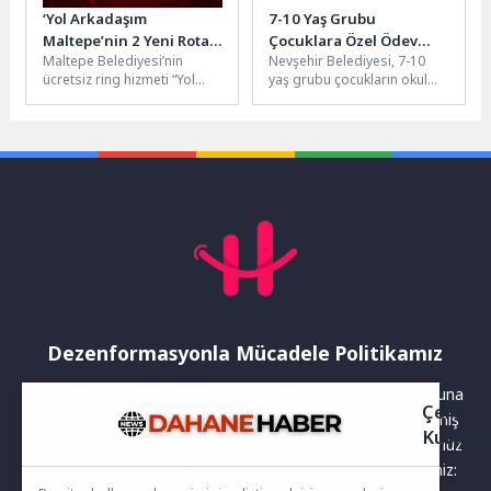
‘Yol Arkadaşım
7-10 Yaş Grubu
Maltepe’nin 2 Yeni Rotası
Çocuklara Özel Ödev
Maltepe Belediyesi’nin
Nevşehir Belediyesi, 7-10
Hizmete Başladı
Takip ve Geliştirme
ücretsiz ring hizmeti “Yol
yaş grubu çocukların okul
Atölyesi
Arkadaşım Maltepe”,
başarısını desteklemek ve
Esenkent ve Fındıklı
öğrenme alışkanlıklarını
mahallelerini de kapsayacak
güçlendirmek amacıyla
şekilde...
Ödev...
Dezenformasyonla Mücadele Politikamız
Yayınlanan haberler doğruluk ilkesi gözetilerek hazırlanır. Buna
Çerez
rağmen bazı içeriklerde eksik, hatalı veya güncelliğini yitirmiş
Kullanı
bilgiler bulunabilir.Yanlış veya yanıltıcı olduğunu düşündüğünüz
haberleri aşağıdaki iletişim kanallarından bize bildirebilirsiniz: