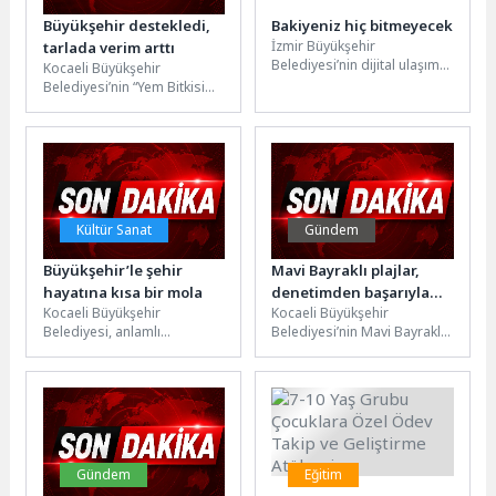
Büyükşehir destekledi,
Bakiyeniz hiç bitmeyecek
İzmir Büyükşehir
tarlada verim arttı
Belediyesi’nin dijital ulaşım
Kocaeli Büyükşehir
çözümlerinden biri olan
Belediyesi’nin “Yem Bitkisi
Dijital İzmirim Kart’a yeni bir
Destekleme Projesi”
özellik eklendi....
kapsamında yüzde 75
hibeyle dağıttığı süt otu
tohumu,...
Kültür Sanat
Gündem
Büyükşehir’le şehir
Mavi Bayraklı plajlar,
hayatına kısa bir mola
denetimden başarıyla
Kocaeli Büyükşehir
Kocaeli Büyükşehir
geçti
Belediyesi, anlamlı
Belediyesi’nin Mavi Bayraklı
etkinliklere ev sahipliği
halk plajları, 2026 yaz
yapmaya devam ediyor. Bu
sezonu öncesinde Mavi
kapsamda Kocaeli Kent
Bayrak Programı Ulusal...
Konseyi...
Gündem
Eğitim