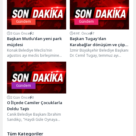
Gündem
Gündem
3 Gün Önce
2
4 Hf. Önce
7
Başkan Mutlu’dan yeni park
Başkan Tugay’dan
müjdesi
Karabağlar dönüşüm ve çöp
Konak Belediye Meclisi’nin
İzmir Büyükşehir Belediye Başkanı
sorunu için Ankara çağrısı
ağustos ayı meclis birleşimine
Dr. Cemil Tugay, temmuz ayı
çevre, iklim, sosyal işler, belediye
meclis toplantısının ilk
ile sivil toplum...
oturumunda Karabağlar’daki
kentsel...
Gündem
2 Gün Önce
0
O İlçede Camiler Çocuklarla
Doldu Taştı
Canik Belediye Başkanı İbrahim
Sandıkçı, "Haydi Güle Oynaya
Camiye Gel" projesinin, milli ve
manevi duyguları...
Tüm Kategoriler