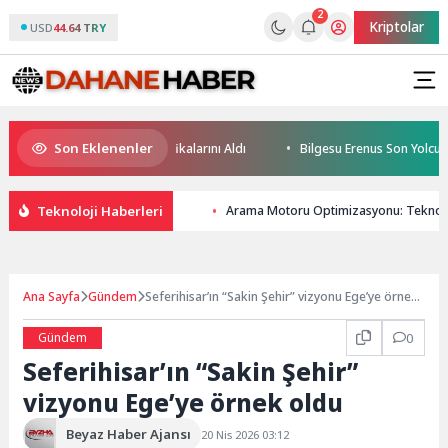
2
Kriptolar
USD
44.64 TRY
Son Eklenenler
leceğin Yüzücüleri Sertifikalarını Aldı
Bilgesu Erenus Son Yolculuğun
Teknoloji Haberleri
Arama Motoru Optimizasyonu: Teknoloj
Ana Sayfa
Gündem
Seferihisar’ın “Sakin Şehir” vizyonu Ege’ye örnek
oldu
Gündem
0
Seferihisar’ın “Sakin Şehir”
vizyonu Ege’ye örnek oldu
Beyaz Haber Ajansı
20 Nis 2026 03:12