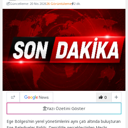
Güncelleme: 20 Nis 2026
26 Görüntüleme
2 dk.
0
Yazı Özetini Göster
Ege Bölgesi’nin yerel yönetimlerini aynı çatı altında buluşturan
Ege Belediyeler Birliği, Denizli’de gerçekleştirilen Meclis