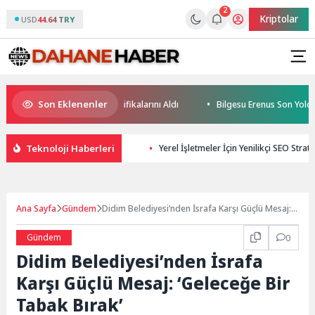
2
Kriptolar
USD
44.64 TRY
Son Eklenenler
Geleceğin Yüzücüleri Sertifikalarını Aldı
Bilgesu Erenus Son Yolculu
Teknoloji Haberleri
Yerel İşletmeler İçin Yenilikçi SEO Stratej
Ana Sayfa
Gündem
Didim Belediyesi’nden İsrafa Karşı Güçlü Mesaj:
‘Geleceğe Bir Tabak Bırak’
Gündem
0
Didim Belediyesi’nden İsrafa
Karşı Güçlü Mesaj: ‘Geleceğe Bir
Tabak Bırak’