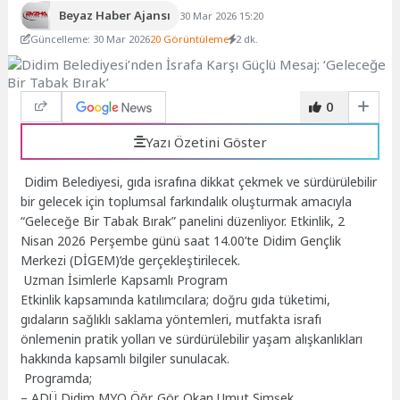
Beyaz Haber Ajansı
30 Mar 2026 15:20
Güncelleme: 30 Mar 2026
20 Görüntüleme
2 dk.
0
Yazı Özetini Göster
Didim Belediyesi, gıda israfına dikkat çekmek ve sürdürülebilir
bir gelecek için toplumsal farkındalık oluşturmak amacıyla
“Geleceğe Bir Tabak Bırak” panelini düzenliyor. Etkinlik, 2
Nisan 2026 Perşembe günü saat 14.00’te Didim Gençlik
Merkezi (DİGEM)’de gerçekleştirilecek.
Uzman İsimlerle Kapsamlı Program
Etkinlik kapsamında katılımcılara; doğru gıda tüketimi,
gıdaların sağlıklı saklama yöntemleri, mutfakta israfı
önlemenin pratik yolları ve sürdürülebilir yaşam alışkanlıkları
hakkında kapsamlı bilgiler sunulacak.
Programda;
– ADÜ Didim MYO Öğr. Gör. Okan Umut Şimşek,