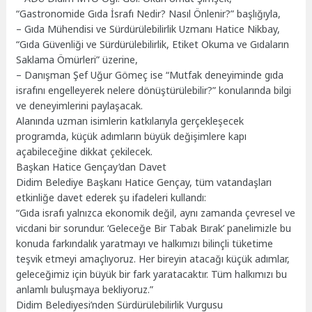
“Gastronomide Gıda İsrafı Nedir? Nasıl Önlenir?” başlığıyla,
– Gıda Mühendisi ve Sürdürülebilirlik Uzmanı Hatice Nikbay,
“Gıda Güvenliği ve Sürdürülebilirlik, Etiket Okuma ve Gıdaların
Saklama Ömürleri” üzerine,
– Danışman Şef Uğur Gömeç ise “Mutfak deneyiminde gıda
israfını engelleyerek nelere dönüştürülebilir?” konularında bilgi
ve deneyimlerini paylaşacak.
Alanında uzman isimlerin katkılarıyla gerçekleşecek
programda, küçük adımların büyük değişimlere kapı
açabileceğine dikkat çekilecek.
Başkan Hatice Gençay’dan Davet
Didim Belediye Başkanı Hatice Gençay, tüm vatandaşları
etkinliğe davet ederek şu ifadeleri kullandı:
“Gıda israfı yalnızca ekonomik değil, aynı zamanda çevresel ve
vicdani bir sorundur. ‘Geleceğe Bir Tabak Bırak’ panelimizle bu
konuda farkındalık yaratmayı ve halkımızı bilinçli tüketime
teşvik etmeyi amaçlıyoruz. Her bireyin atacağı küçük adımlar,
geleceğimiz için büyük bir fark yaratacaktır. Tüm halkımızı bu
anlamlı buluşmaya bekliyoruz.”
Didim Belediyesi’nden Sürdürülebilirlik Vurgusu