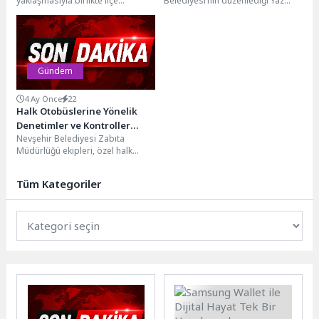
yaklaşmasıyla birlikte ilçe
Belediyesi’nin düzenlediği Yaz
genelindeki ilaçlama çalışmalarını
Gezileri kapsamında Maltepeliler
yoğunlaştırdı. Sivrisinek ve haşere
Belgrad Ormanı'nda keyifli bir
oluşumuna...
gün geçirdi. Maltepe
Belediyesi'nin ücretsiz
düzenlediği...
Gündem
4 Ay Önce
22
Halk Otobüslerine Yönelik
Denetimler ve Kontroller
Nevşehir Belediyesi Zabıta
Yapılıyor
Müdürlüğü ekipleri, özel halk
otobüslerine yönelik denetim ve
kontrollerini sürdürüyor.Zabıta
Tüm Kategoriler
Müdürlüğü ekipleri...