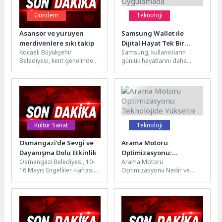
Gündem
Teknoloji
Asansör ve yürüyen
Samsung Wallet ile
merdivenlere sıkı takip
Dijital Hayat Tek Bir
Kocaeli Büyükşehir
Samsung, kullanıcıların
Uygulamada
Belediyesi, kent genelinde
günlük hayatlarını daha
sorumlu olduğu 31 yürüyen
pratik ve güvenli şekilde
merdiven ile 147 asansörün
yönetebilmelerini sağlayan
sorunsuz çalışması...
dijital cüzdan uygulaması
Samsung...
Kültür Sanat
Teknoloji
Osmangazi’de Sevgi ve
Arama Motoru
Dayanışma Dolu Etkinlik
Optimizasyonu:
Osmangazi Belediyesi, 10-
Arama Motoru
Teknolojide Yükselin!
16 Mayıs Engelliler Haftası
Optimizasyonu Nedir ve
kapsamında düzenlediği
Neden Önemlidir? Arama
etkinlikle OBAM, ALBAM ve
Motoru Optimizasyonu
BAREM üyeleri ile...
(SEO), web sitenizi arama
motorlarında...