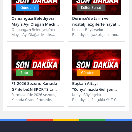
Gündem
Kültür Sanat
Osmangazi Belediyesi
Derince’de tarih ve
Mayıs Ayı Olağan Meclis
nostalji ezgilerle hayat
Osmangazi Belediyesi’nin
Kocaeli Büyükşehir
Toplantısı
buldu
Mayıs Ayı Olağan Meclis
Belediyesi, yaz akşamlarını
Gerçekleştirildi
Toplantısı, Osmangazi
kültür ve sanat etkinlikleriyle
Belediye Başkan Vekili Sefa
renklendirmeye devam
Yılmaz başkanlığında
ediyor. Geçtiğimiz hafta
gerçekleştirildi.Saygı...
Başiskele...
Spor
Gündem
F1 2026 Sezonu Kanada
Başkan Altay:
GP ile beIN SPORTS’ta
“Konya’mızda Gelişen
Formula 1’de 2026 sezonu,
Konya Büyükşehir
Devam Ediyor!
Raylı Sistem Ağlarımızda
Kanada Grand Prix’siyle
Belediyesi, Selçuklu YHT Gar
Erişilebilirliği Artırmak
kaldığı yerden devam ediyor.
Bölgesi’nde şehrin gelişen
Adına Önemli Bir
Hafta sonu boyunca
raylı sistem hatlarında,
Transfer Merkezi
gerçekleştirilecek...
vatandaşların ulaşım
Oluşturuyoruz”
aksları...