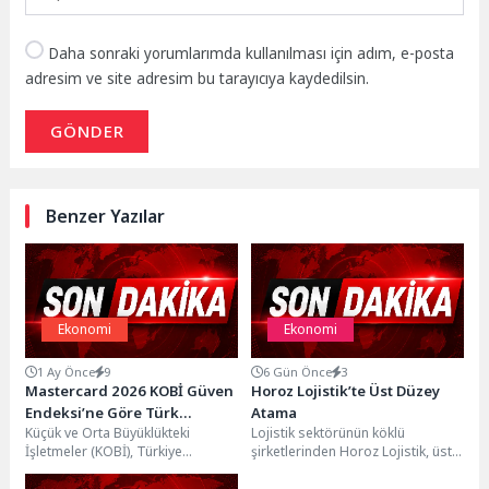
Daha sonraki yorumlarımda kullanılması için adım, e-posta
adresim ve site adresim bu tarayıcıya kaydedilsin.
GÖNDER
Benzer Yazılar
Ekonomi
Ekonomi
1 Ay Önce
9
6 Gün Önce
3
Mastercard 2026 KOBİ Güven
Horoz Lojistik’te Üst Düzey
Endeksi’ne Göre Türk
Atama
Küçük ve Orta Büyüklükteki
Lojistik sektörünün köklü
KOBİ’lerinin %64’ü Geleceğe
İşletmeler (KOBİ), Türkiye
şirketlerinden Horoz Lojistik, üst
Güvenle Bakıyor
ekonomisinin yapıtaşını
yönetim kadrosunu deneyimli bir
oluşturmaya devam ediyor.
isimle güçlendirdi. Lojistik,