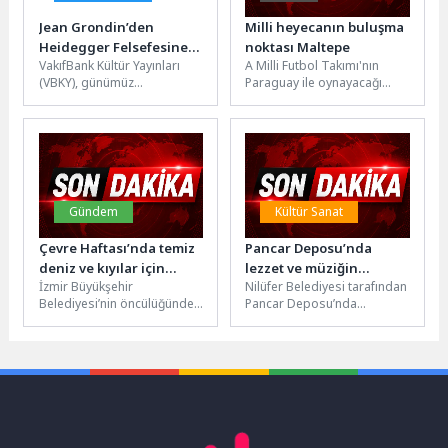
Jean Grondin’den
Milli heyecanın buluşma
Heidegger Felsefesine
noktası Maltepe
VakıfBank Kültür Yayınları
A Milli Futbol Takımı'nın
Kapsamlı Bir Rehber:
(VBKY), günümüz
Paraguay ile oynayacağı
“Heidegger’i Anlamak”
filozoflarından Jean
kritik karşılaşma, Maltepe
Grondin’in kaleme aldığı
Sahil Etkinlik Alanı'nda
“Heidegger’i Anlamak” adlı
kurulacak dev...
eseri okurlarla
buluşturuyor....
Gündem
Kültür Sanat
Çevre Haftası’nda temiz
Pancar Deposu’nda
deniz ve kıyılar için
lezzet ve müziğin
İzmir Büyükşehir
Nilüfer Belediyesi tarafından
seferberlik
yolculuğu tamamlandı
Belediyesi’nin öncülüğünde
Pancar Deposu’nda
5 Haziran Dünya Çevre Günü
düzenlenen ve 8 ay boyunca
etkinlikleri kapsamında
yemek ile müziğin bağını
Karaburun Mordoğan
sahneye...
Kocakum Plajı’nda...