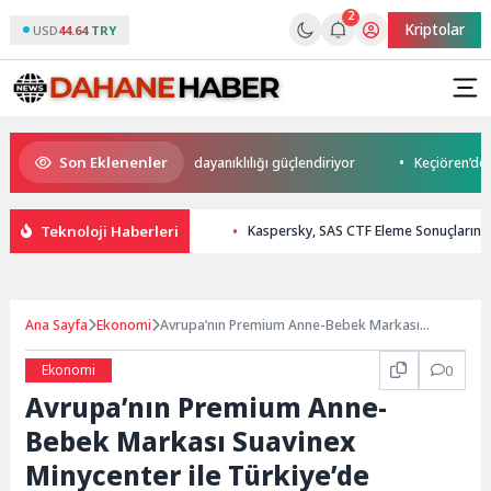
2
Kriptolar
USD
44.64 TRY
Son Eklenenler
ğru BT alışkanlıkları siber dayanıklılığı güçlendiriyor
Keçiören’de “Ke
Teknoloji Haberleri
Kaspersky, SAS CTF Eleme Sonuçlarını A
Ana Sayfa
Ekonomi
Avrupa’nın Premium Anne-Bebek Markası
Suavinex Minycenter ile Türkiye’de
Ekonomi
0
Avrupa’nın Premium Anne-
Bebek Markası Suavinex
Minycenter ile Türkiye’de