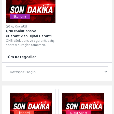
Mastercard ve Ipsos...
tedarik...
Ekonomi
2 Ay Önce
21
QNB eSolutions ve
eGaranti’den Dijital Garanti İş
QNB eSolutions ve egaranti, satış
Birliği
sonrası süreçleri tamamen
dijitalleştiren stratejik bir iş
birliğine imza attı....
Tüm Kategoriler
Ekonomi
Kültür Sanat