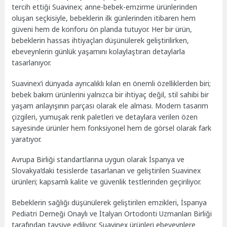
tercih ettiği Suavinex; anne-bebek-emzirme ürünlerinden
oluşan seçkisiyle, bebeklerin ilk günlerinden itibaren hem
güveni hem de konforu ön planda tutuyor. Her bir ürün,
bebeklerin hassas ihtiyaçları düşünülerek geliştirilirken,
ebeveynlerin günlük yaşamını kolaylaştıran detaylarla
tasarlanıyor.
Suavinex’i dünyada ayrıcalıklı kılan en önemli özelliklerden biri;
bebek bakım ürünlerini yalnızca bir ihtiyaç değil, stil sahibi bir
yaşam anlayışının parçası olarak ele alması. Modern tasarım
çizgileri, yumuşak renk paletleri ve detaylara verilen özen
sayesinde ürünler hem fonksiyonel hem de görsel olarak fark
yaratıyor.
Avrupa Birliği standartlarına uygun olarak İspanya ve
Slovakya’daki tesislerde tasarlanan ve geliştirilen Suavinex
ürünleri; kapsamlı kalite ve güvenlik testlerinden geçiriliyor.
Bebeklerin sağlığı düşünülerek geliştirilen emzikleri, İspanya
Pediatri Derneği Onaylı ve İtalyan Ortodonti Uzmanları Birliği
tarafından tavsiye ediliyor. Suavinex ürünleri ebeveynlere