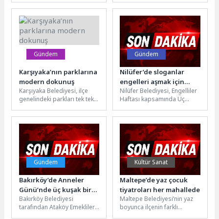
Başladı”
sahipliği yapıyor. Saray
olarak bilinen alanda
Atatürk...
yürütülen dönüşüm...
Gündem
Gündem
Karşıyaka’nın parklarına
Nilüfer’de sloganlar
modern dokunuş
engelleri aşmak için
Karşıyaka Belediyesi, ilçe
Nilüfer Belediyesi, Engelliler
yükseldi
genelindeki parkları tek tek
Haftası kapsamında Üç
yenileyerek daha modern,
Fidan Gençlik Parkı’nda
estetik ve güvenli hale
düzenlenen basın
getiriyor....
açıklamasının ardından
gerçekleştirdiği yürüyüşle,...
Gündem
Kültür Sanat
Bakırköy’de Anneler
Maltepe’de yaz çocuk
Günü’nde üç kuşak bir
tiyatroları her mahallede
Bakırköy Belediyesi
Maltepe Belediyesi’nin yaz
araya geldi
tarafından Ataköy Emekliler
boyunca ilçenin farklı
Evi’nde düzenlenen Anneler
mahallelerinde düzenlediği