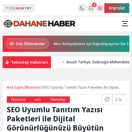
2
Kriptolar
USD
44.64 TRY
Son Eklenenler
en arındırılıyor
Akın: Komşularımız için Bayrampaşa’nın her köşesin
Teknoloji Haberleri
Bosch Türkiye, Geleceğin Mühendislerin
Ana Sayfa
Ekonomi
SEO Uyumlu Tanıtım Yazısı Paketleri ile Dijital
Görünürlüğünüzü Büyütün
Ekonomi
seo
Teknoloji
0
SEO Uyumlu Tanıtım Yazısı
Paketleri ile Dijital
Görünürlüğünüzü Büyütün