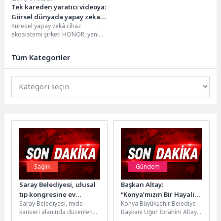
Tek kareden yaratıcı videoya:
Görsel dünyada yapay zeka
Küresel yapay zekâ cihaz
dönemi
ekosistemi şirketi HONOR, yeni
HONOR 600 Serisi ile mobil içerik
üretiminde...
Tüm Kategoriler
Sağlık
Gündem
Saray Belediyesi, ulusal
Başkan Altay:
tıp kongresine ev
“Konya’mızın Bir Hayali
Saray Belediyesi, mide
Konya Büyükşehir Belediye
sahipliği yapıyor
Daha Gerçekleşiyor. Ağır
kanseri alanında düzenlenen
Başkanı Uğur İbrahim Altay,
Bakım’da Büyük Taşınma
önemli bir tıp kongresine ev
kamuoyunda “Ağır Bakım”