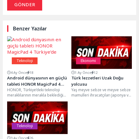
GÖNDER
Benzer Yazılar
Teknoloji
Ekonomi
4 Ay Önce
18
1 Ay Önce
12
Android dünyasının en güçlü
Türk lezzetleri Uzak Doğu
tableti HONOR MagicPad 4
yolcusu
HONOR, Türkiye’deki teknoloji
Yaş meyve sebze ve meyve sebze
Türkiye’de
meraklılarının merakla beklediği
mamulleri ihracatçıları Japonya ve
yeni amiral gemisi tableti
Güney Kore'de yeni ticaret
MagicPad 4’ü resmi olarak
köprüleri...
satışa...
Teknoloji
3 Ay Önce
26