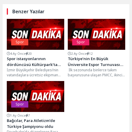
Benzer Yazılar
Spor
Spor
4 Ay Önce
20
2 Ay Önce
12
Spor istasyonlarının
Türkiye’nin En Büyük
dördüncüsü Kültürpark’ta
Üniversite Espor Turnuvası
İzmir Büyükşehir Belediyesi’nin
İlk sezonunda binlerce takım
açıldı
PMCC Sezon 2 Başlıyor
vatandaşlara ücretsiz ekipman
başvurusuna ulaşan PMCC, ikinci
sağlayarak sporun önündeki
sezonunda daha geniş bir katılım
engelleri kaldıran örnek projesi
ve daha...
spor istasyonlarının...
Spor
1 Ay Önce
7
Bağcılar, Para Atletizm’de
Türkiye Şampiyonu oldu
Diyarbakır'da düzenlenen Para