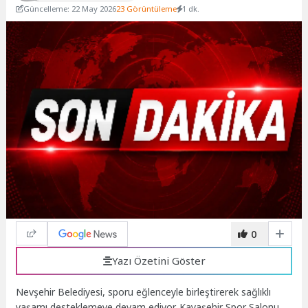
Güncelleme: 22 May 2026
23 Görüntüleme
1 dk.
0
Yazı Özetini Göster
Nevşehir Belediyesi, sporu eğlenceyle birleştirerek sağlıklı
yaşamı desteklemeye devam ediyor. Kayaşehir Spor Salonu