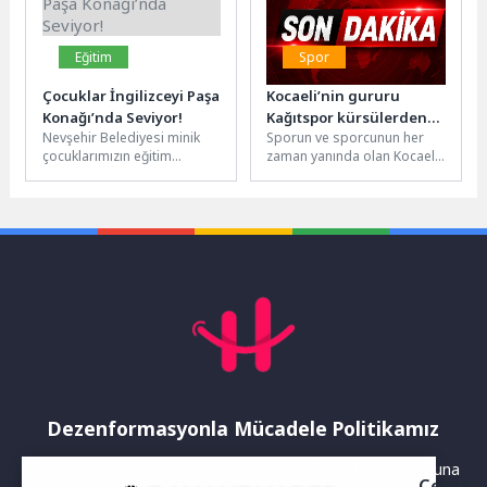
Eğitim
Spor
Çocuklar İngilizceyi Paşa
Kocaeli’nin gururu
Konağı’nda Seviyor!
Kağıtspor kürsülerden
Nevşehir Belediyesi minik
Sporun ve sporcunun her
inmiyor
çocuklarımızın eğitim
zaman yanında olan Kocaeli
yolculuğuna destek olmaya
Büyükşehir Belediyesi,
devam ediyor. Gençlik ve
sağladığı desteklerle
Spor Hizmetleri Müdürlüğü...
Kağıtspor Kulübü’nün
başarılarına...
Dezenformasyonla Mücadele Politikamız
Yayınlanan haberler doğruluk ilkesi gözetilerek hazırlanır. Buna
Çerez