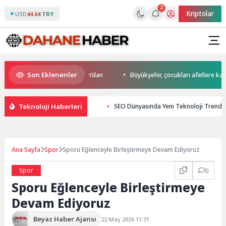
2
Kriptolar
USD
44.64 TRY
Son Eklenenler
’da start Başkan Büyükakın’dan
Büyükşehir, çocukları afetlere karşı bil
Teknoloji Haberleri
SEO Dünyasında Yeni Teknoloji Trendle
Ana Sayfa
Spor
Sporu Eğlenceyle Birleştirmeye Devam Ediyoruz
Spor
0
Sporu Eğlenceyle Birleştirmeye
Devam Ediyoruz
Beyaz Haber Ajansı
22 May 2026 11:31