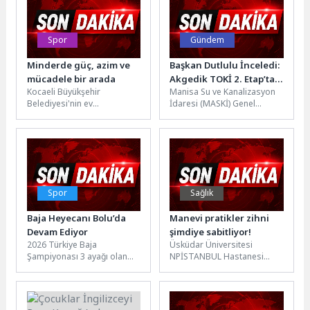
Spor
Gündem
Minderde güç, azim ve
Başkan Dutlulu İnceledi:
mücadele bir arada
Akgedik TOKİ 2. Etap’ta
Kocaeli Büyükşehir
Manisa Su ve Kanalizasyon
Altyapı Hamlesi
Belediyesi'nin ev
İdaresi (MASKİ) Genel
sahipliğinde düzenlenen
Müdürlüğü, Yunusemre
Hasan Gemici-Gazanfer
ilçesine bağlı Akgedik
Bilge Uluslararası Serbest
Mahallesi TOKİ 2....
ve Grekoromen Güreş
Turnuvası,...
Spor
Sağlık
Baja Heyecanı Bolu’da
Manevi pratikler zihni
Devam Ediyor
şimdiye sabitliyor!
2026 Türkiye Baja
Üsküdar Üniversitesi
Şampiyonası 3 ayağı olan
NPİSTANBUL Hastanesi
Mazharoğlu Baja Bolu, 26-28
Klinik Psikolog Uluğ Çağrı
Haziran tarihleri arasında
Beyaz, 21 Mayıs Dünya
Bolu...
Meditasyon Günü
kapsamında,...