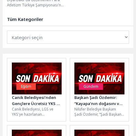
Atletizm Türkiye Şampiyonası'nda
mücadele eden Bağcılar
Belediyesi sporcuları 11 altın ve
Tüm Kategoriler
3...
Eğitim
Gündem
Canik Belediyesi’nden
Başkan Şadi Özdemir:
Gençlere Ücretsiz YKS ve
“Kayapa’nın doğasını ve
Canik Belediyesi, LGS ve
Nilüfer Belediye Başkanı
LGS Simülasyonu
toprağını korumakta
YKS'ye hazırlanan
Şadi Özdemir, “Şadi Başkan
kararlıyız”
öğrencilere yönelik ücretsiz
Mahallende Söz Sende”
'Bilişsel Beceri Sınavı' ile
buluşmaları kapsamında
'Süreç İzleme...
Kayapa Mahallesi
sakinleriyle...